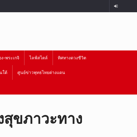
อง-พระเกจิ
ไลฟ์สไตล์
ทิศทางดวงชีวิต
นใต้
ศูนย์ข่าวพุทธไทยต่างแดน
างสุขภาวะทาง