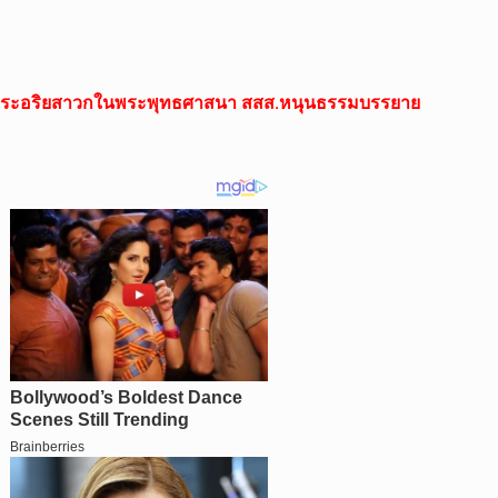
าพระอริยสาวกในพระพุทธศาสนา สสส.หนุนธรรมบรรยาย