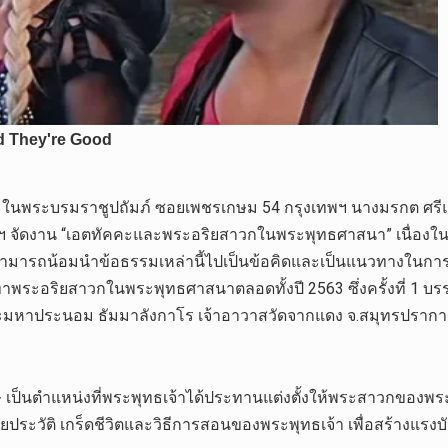
เทศไทย ในพระบรมราชูปถัมภ์ ซอยเพชรเกษม 54 กรุงเทพฯ นางมรก
 จัดงาน “เอตทัคคะและพระอริยสาวกในพระพุทธศาสนา” เนื่องในโ
รถน้อมนำข้อธรรมเหล่านี้ไปเป็นข้อคิดและเป็นแนวทางในการดำเ
พระอริยสาวกในพระพุทธศาสนาตลอดทั้งปี 2563 ซึ่งครั้งที่ 1 บร
ระมหาประนอม ธัมมาลังกาโร เจ้าอาวาสวัดจากแดง จ.สมุทรปรากา
ษ เป็นตำแหน่งที่พระพุทธเจ้าได้ประทานแต่งตั้งให้พระสาวกของพระอ
ประวัติ เกร็ดชีวิตและวิธีการสอนของพระพุทธเจ้า เพื่อสร้างแร