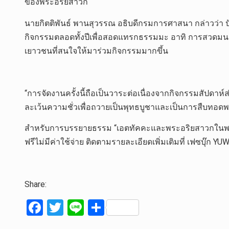
ของพระอริยสาวก
นายกิตติพันธ์ พานสุวรรณ อธิบดีกรมการศาสนา กล่าวว่า ปั
กิจกรรมตลอดทั้งปีเพื่อสอดแทรกธรรมมะ อาทิ การสวดมน
เยาวชนที่สนใจให้มาร่วมกิจกรรมมากขึ้น
“การจัดงานครั้งนี้ถือเป็นวาระต่อเนื่องจากกิจกรรมสัปด
ละเว้นความชั่วเพื่อถวายเป็นพุทธบูชาและเป็นการสืบทอด
สำหรับการบรรยายธรรม “เอตทัคคะและพระอริยสาวกในพระพุ
ฟรีไม่มีค่าใช้จ่าย ติดตามรายละเอียดเพิ่มเติมที่ เฟซบุ๊ก 
Share:
F
T
Li
S
a
wi
n
h