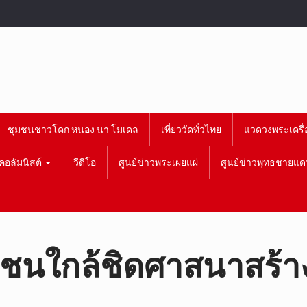
ชุมชนชาวโคก หนอง นา โมเดล
เที่ยววัดทั่วไทย
แวดวงพระเครื่
คอลัมนิสต์
วีดีโอ
ศูนย์ข่าวพระเผยแผ่
ศูนย์ข่าวพุทธชายแด
วชนใกล้ชิดศาสนาสร้