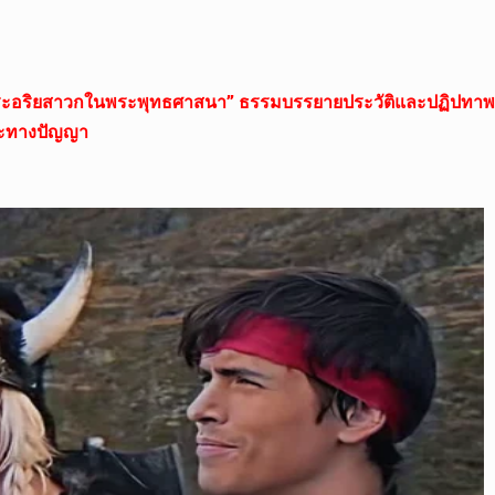
ะพระอริยสาวกในพระพุทธศาสนา” ธรรมบรรยายประวัติและปฏิปท
วะทางปัญญา