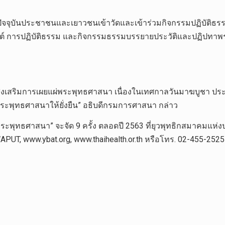
จจุบันประชาชนและเยาวชนเข้าวัดและเข้าร่วมกิจกรรมปฏิบัติธรรมลดน
ต์ การปฏิบัติธรรม และกิจกรรมธรรมบรรยายประวัติและปฏิปทา
าห์ส่งเสริมการเผยแผ่พระพุทธศาสนา เนื่องในเทศกาลวันมาฆบูชา ปร
พระพุทธศาสนาให้ยั่งยืน” อธิบดีกรมการศาสนา กล่าว
ทธศาสนา” จะจัด 9 ครั้ง ตลอดปี 2563 ที่ยุวพุทธิกสมาคมแห่งป
YUWAPUT, www.ybat.org, www.thaihealth.or.th หรือโทร. 02-455-2525