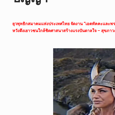
ยุวพุทธิกสมาคมแห่งประเทศไทย จัดงาน “เอตทัคคะแล
หวังดึงเยาวชนใกล้ชิดศาสนาสร้างแรงบันดาลใจ – สุขภา