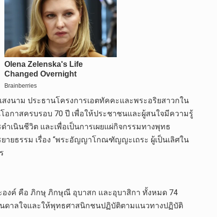
ต ศรีแสงนาม ประธานโครงการเอตทัคคะและพระอริยสาวกใน
อกาสครบรอบ 70 ปี เพื่อให้ประชาชนและผู้สนใจมีความรู้
นินชีวิต และเพื่อเป็นการเผยแผ่กิจกรรมทางพุทธ
รยายธรรม เรื่อง “พระอัญญาโกณฑัญญะเถระ ผู้เป็นเลิศใน
ร
งค์ คือ ภิกษุ ภิกษุณี อุบาสก และอุบาสิกา ทั้งหมด 74
งบันดาลใจและให้พุทธศาสนิกชนปฏิบัติตามแนวทางปฏิบัติ