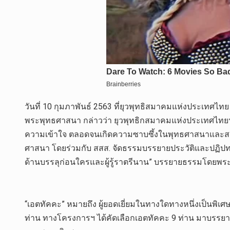
วันที่ 10 กุมภาพันธ์ 2563 ที่ยุวพุทธิสมาคมแห่งประ
พระพุทธศาสนา กล่าวว่า ยุวพุทธิกสมาคมแห่งประเทศไทยฯ
ความเข้าใจ ตลอดจนเกิดความซาบซึ้งในพุทธศาสนาและสามา
ศาสนา โดยร่วมกับ สสส. จัดธรรมบรรยายประวัติและปฏิปทา
ด้านบรรลุก่อนใครและผู้รู้ราตรีนาน” บรรยายธรรมโดยพ
“เอตทัคคะ” หมายถึง ผู้ยอดเยี่ยมในทางใดทางหนึ่งเป็นพิเศ
ท่าน ทางโครงการฯ ได้คัดเลือกเอตทัคคะ 9 ท่าน มาบรรยาย