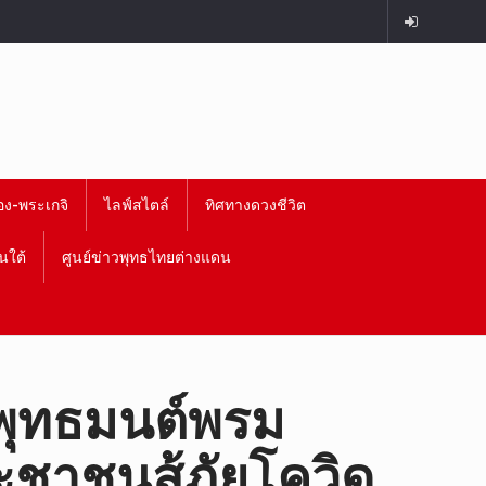
อง-พระเกจิ
ไลฟ์สไตล์
ทิศทางดวงชีวิต
นใต้
ศูนย์ข่าวพุทธไทยต่างแดน
ะพุทธมนต์พรม
ะชาชนสู้ภัยโควิด