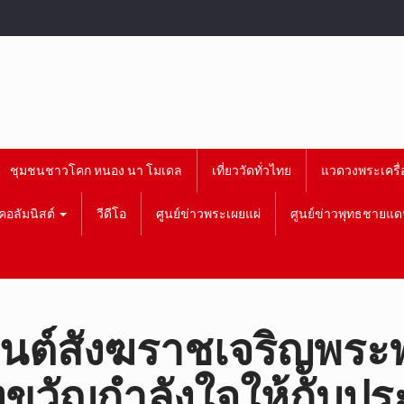
ชุมชนชาวโคก หนอง นา โมเดล
เที่ยววัดทั่วไทย
แวดวงพระเครื่
คอลัมนิสต์
วีดีโอ
ศูนย์ข่าวพระเผยแผ่
ศูนย์ข่าวพุทธชายแด
ิมนต์สังฆราชเจริญพร
งขวัญกำลังใจให้กับปร