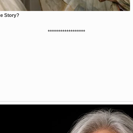
******************