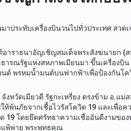
ะทับเครื่องบินวนไปทั่วประเทศ สวดเจ
ราธนาอัญเชิญสมเด็จพระสังฆนายก (สมเด
าธารณรัฐแห่งสหภาพเมียนมา ขึ้นเครื่องบิน
มนต์ พรหมน้ำมนต์บนฟากฟ้าเพื่อป้องกันโคว
วัดเมียวดี รัฐกะเหรี่ยง ตรงข้าม อ.แม่
้พ้นภัยจากเชื้อไวรัสโควิด 19 และเพื่อคว
ควิด 19 โดยยึดศรัทธาความเชื่ออันดีงามข
องแพ้พ่าย พระพุทธคุณ