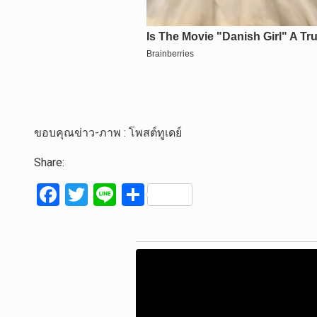
ขอบคุณข่าว-ภาพ : โพสต์ทูเดย์
Share:
F
T
Li
S
a
wi
n
h
ce
tt
e
ar
b
er
e
o
o