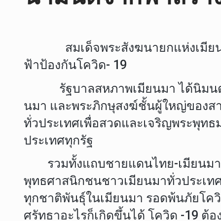
สมเด็จพระสังฆนายกแห่งเมียนมาปร
ฟ้าป้องกันโควิด- 19
รัฐบาลสหภาพเมียนมา ได้นิมนต์อา
นมา และพระภิกษุสงฆ์ชั้นผู้ใหญ่ของส
ทั่วประเทศเพื่อสวดและเจริญพระพุทธ
ประเทศทุกรัฐ
รวมทั้งแถบชายแดนไทย-เมียนมา จังห
พุทธศาสนิกชนชาวเมียนมาทั่วประเทศให
ทุกชาติพันธุ์ในเมียนมา รอดพ้นภัยโ
ศรัทธาอะไรก็เกิดขึ้นได้ โควิด -19 ต้