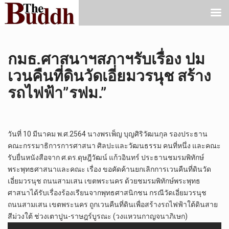
กมธ.ศาสนาฯสภาฯรับเรื่อง ปม
เวนคืนที่ดินวัดเอี่ยมวรนุช สร้าง
รถไฟฟ้า”รฟม.”
วันที่ 10 มีนาคม พ.ศ.2564 นางพรเพ็ญ บุญศิริวัฒนกุล รองประธาน
คณะกรรมาธิการการศาสนา ศิลปะและวัฒนธรรม คนที่หนึ่ง และคณะ
รับยื่นหนังสือจาก ศ.ดร.ดุษฎีวัฒน์ แก้วอินทร์ ประธานชมรมพิทักษ์
พระพุทธศาสนาและคณะ เรื่อง ขอคัดค้านยกเลิกการเวนคืนที่ดินวัด
เอี่ยมวรนุช ถนนสามเสน เขตพระนคร ด้วยชมรมพิทักษ์พระพุทธ
ศาสนาได้รับเรื่องร้องเรียนจากพุทธศาสนิกชน กรณีวัดเอี่ยมวรนุช
ถนนสามเสน เขตพระนคร ถูกเวนคืนที่ดินเพื่อสร้างรถไฟฟ้าใต้ดินสาย
สีม่วงใต้ ช่วงเตาปูน-ราษฎร์บูรณะ (วงแหวนกาญจนาภิเษก)