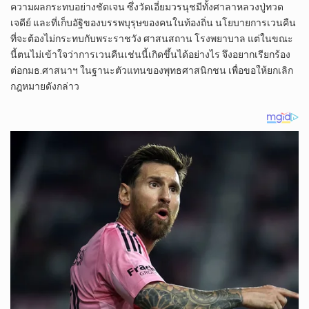
ความผลกระทบอย่างชัดเจน ซึ่งวัดเอี่ยมวรนุชมีทั้งศาลาหลวงปู่ทวด
เจดีย์ และที่เก็บอัฐิของบรรพบุรุษของคนในท้องถิ่น นโยบายการเวนคืน
ที่จะต้องไม่กระทบกับพระราชวัง ศาสนสถาน โรงพยาบาล แต่ในขณะ
นี้ตนไม่เข้าใจว่าการเวนคืนเช่นนี้เกิดขึ้นได้อย่างไร จึงอยากเรียกร้อง
ต่อกมธ.ศาสนาฯ ในฐานะตัวแทนของพุทธศาสนิกชน เพื่อขอให้ยกเลิก
กฎหมายดังกล่าว