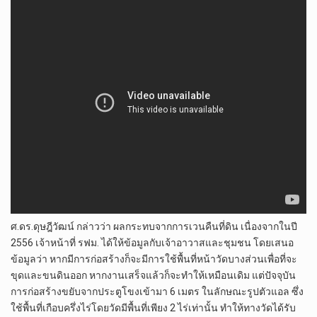
ศ.ดร.ดุษฎีวัฒน์ กล่าวว่า ผลกระทบจากการเวนคืนที่ดิน เนื่องจากในปี
2556 เจ้าหน้าที่ รฟม. ได้ให้ข้อมูลกับเจ้าอาวาสและชุมชน โดยเสนอ
ข้อมูลว่า หากมีการก่อสร้างก็จะมีการใช้พื้นที่หน้าวัดบางส่วนเพื่อที่จะ
ขุดและขนดินออก หากงานเสร็จแล้วก็จะทำให้เหมือนเดิม แต่ปัจจุบัน
การก่อสร้างขยับจากประตูโขงเข้ามา 6 เมตร ในลักษณะรูปตัวแอล ซึ่ง
ใช้พื้นที่เกือบครึ่งไร่โดยวัดมีพื้นที่เพียง 2 ไร่เท่านั้น ทำให้ทางวัดได้รับ