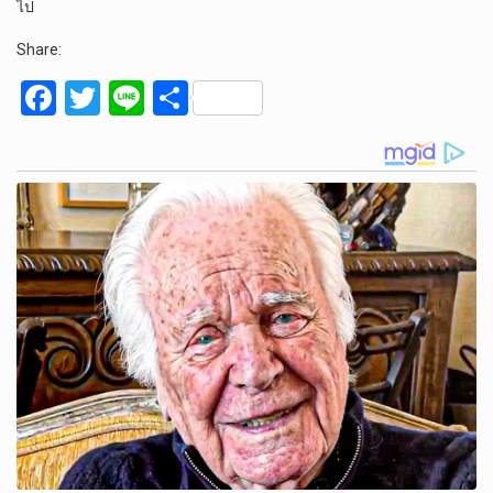
ไป
Share:
F
T
Li
S
a
wi
n
h
ce
tt
e
ar
b
er
e
o
o
k