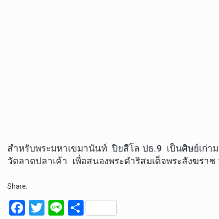
สำหรับพระมหาเขมานันท์ ปิยสีโล ปธ.9 เป็นศิษย์เก่
วัดลาดปลาเค้า เพื่อสนองพระดำริสมเด็จพระสังฆรา
Share:
F
T
Li
S