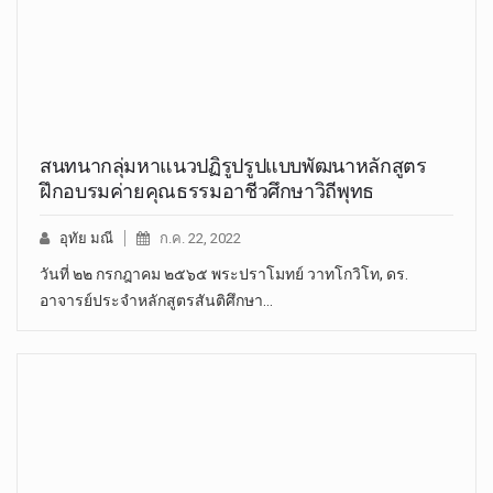
สนทนากลุ่มหาแนวปฏิรูปรูปแบบพัฒนาหลักสูตร
ฝึกอบรมค่ายคุณธรรมอาชีวศึกษาวิถีพุทธ
อุทัย มณี
ก.ค. 22, 2022
วันที่ ๒๒ กรกฎาคม ๒๕๖๕ พระปราโมทย์ วาทโกวิโท, ดร.
อาจารย์ประจำหลักสูตรสันติศึกษา…