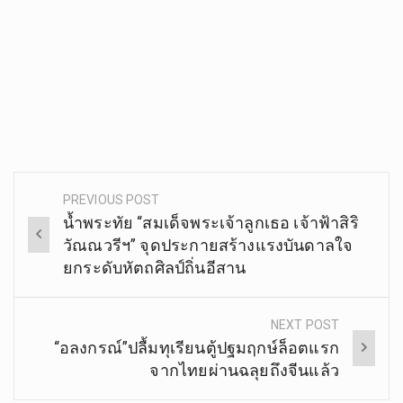
PREVIOUS POST
Post
น้ำพระทัย “สมเด็จพระเจ้าลูกเธอ เจ้าฟ้าสิริ
navigation
วัณณวรีฯ” จุดประกายสร้างแรงบันดาลใจ
ยกระดับหัตถศิลป์ถิ่นอีสาน
NEXT POST
“อลงกรณ์”ปลื้มทุเรียนตู้ปฐมฤกษ์ล็อตแรก
จากไทยผ่านฉลุยถึงจีนแล้ว