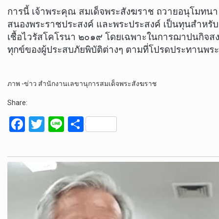
การนี้ เจ้าพระคุณ สมเด็จพระสังฆราช ถวายอนุโมทน
สนองพระราชประสงค์ และพระประสงค์ เป็นทุนสำหรับ
เชื้อไวรัสโคโรนา ๒๐๑๙ โดยเฉพาะในการฌาปนกิจสงเค
ทุกข์ของผู้ประสบภัยพิบัติต่างๆ ตามที่โปรดประทานพระ
ภาพ -ข่าว สำนักงานเลขานุการสมเด็จพระสังฆราช
Share:
F
T
Li
S
a
wi
n
h
ce
tt
e
ar
b
er
e
o
o
k