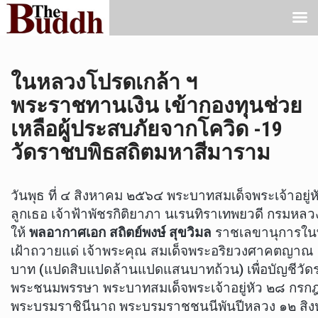
ในหลวงโปรดเกล้า ฯ
พระราชทานเงิน เข้ากองทุนช่วย
เหลือผู้ประสบภัยจากโควิด -19
วัดราชบพิธสถิตมหาสีมาราม
วันพุธ ที่ ๔ สิงหาคม ๒๕๖๔ พระบาทสมเด็จพระเจ้าอยู่
ลูกเธอ เจ้าฟ้าพัชรกิติยาภา นเรนทิราเทพยวดี กรมหล
ให้
พลอากาศเอก สถิตย์พงษ์ สุขวิมล
ราชเลขานุการในพร
เฝ้าถวายแด่ เจ้าพระคุณ สมเด็จพระอริยวงศาคตญา
บาท (แปดสิบแปดล้านแปดแสนบาทถ้วน) เพื่อบัญชีวัดราช
พระชนมพรรษา พระบาทสมเด็จพระเจ้าอยู่หัว ๒๘ กรกฎ
พระบรมราชินีนาถ พระบรมราชชนนีพันปีหลวง ๑๒ สิ