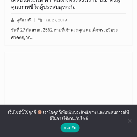
คุณภาพชีวิตผู้ประสบอุทกภัย
อุทัย มณี
ก.ย. 27, 2019
วันที่ 27 กันยายน 2562 ตามที่เจ้าพระคุณ สมเด็จพระอริยวง
ศาคตญาณ…
เว็บไซต์นี้ใช้คุกกี้
เราใช้คุกกี้เพื่อเพิ่มประสิทธิภาพ และประสบการณ์ที่
ดีในการใช้งานเว็บไซต์
ยอมรับ
กมธ.ศาสนาฯสภาฯลงพื้นที่แก้ปัญหาที่พักสงฆ์ โคก
ปราสาทโคราชถูกร้องสร้างในเขตโบราณสถาน