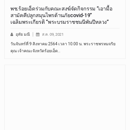
พช.ร้อยเอ็ดร่วมกับคณะสงฆ์จัดกิจกรรม “เอามื้อ
สามัคคีปลูกสมุนไพรต้านภัยcovid-19”
เฉลิมพระเกียรติ “พระบรมราชชนนีพันปีหลวง”
อุทัย มณี
ส.ค. 09, 2021
วันจันทร์ที่ 9 สิงหาคม 2564 เวลา 10.00 น. พระราชพรหมจริย
คุณ เจ้าคณะจังหวัดร้อยเอ็ด…