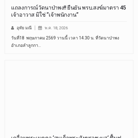
แถลงการณ์วัดนาป่าพง!! ยืนยัน พรบ.สงฆ์มาตรา 45
เจ้าอาวาส มิใช่ “เจ้าพนักงาน”
อุทัย มณี
พ.ค. 18, 2026
วันที่18 พฤษภาคม 2569 วานนี้ เวลา 14.30 น. ที่วัดนาป่าพง
อำเภอลำลูกกา…
เคลื่อนพระเมตตา ‘สมเด็จพระสังฆราช-มส.’ ฟื้นฟู