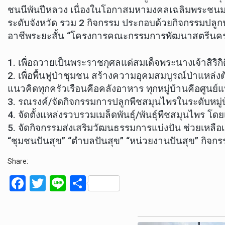
ชนนีพันปีหลวง เนื่องในโอกาสมหามงคลเฉลิมพระชนมพ
ระดับจังหวัด รวม 2 กิจกรรม ประกอบด้วยกิจกรรมปล
อาชีพระยะสั้น “โครงการคณะกรรมการพัฒนาสตรีนครพนม
1. เพื่อถวายเป็นพระราชกุศลแด่สมเด็จพระนางเจ้าสิ
2. เพื่อพื้นฟูป่าชุมชน สร้างความอุคมสมบูรณ์ป่าแหล่
แนวคิดทุกครัวเรือนคือคลังอาหาร ทุกหมู่บ้านคือศูนย์แ
3. รณรงค์/จัดกิจกรรมการปลูกพืชสมุนไพรในระดับหมู่บ
4. จัดตั้งแหล่งรวบรวมเมล็ดพันธุ์/พันธุ์พืชสมุนไพร โด
5. จัดกิจกรรมส่งเสริมวัฒนธรรมการแบ่งปัน ช่วยเหลือเ
“ชุมชนปันสุข” “ตำบลปันสุข” “หน่วยงานปันสุข” กิจกร
Share:
F
T
Li
S
a
wi
n
h
ce
tt
e
ar