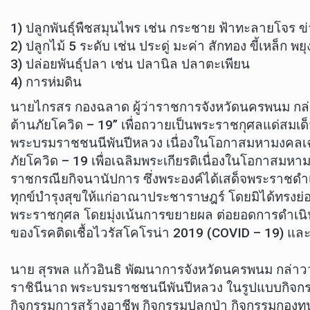
1) ปลูกพันธุ์พืชสมุนไพร เช่น กระชาย ฟ้าทะลายโจร ข่
2) ปลูกไม้ 5 ระดับ เช่น ประดู่ มะค่า สักทอง ขี้เหล็ก พย
3) ปล่อยพันธุ์ปลา เช่น ปลานิล ปลาตะเพียน
4) การห่มดิน
นายไกรสร กองฉลาด ผู้ว่าราชการจังหวัดนครพนม กล่าวว่
ต้านภัยโควิด – 19” เพื่อถวายเป็นพระราชกุศลแด่สมเด็
พระบรมราชชนนีพันปีหลวง เนื่องในโอกาสมหามงคลเฉ
ภัยโควิด – 19 เพื่อเฉลิมพระเกียรติเนื่องในโอกาสม
ราชกรณียกิจนานัปการ ซึ่งพระองค์ได้เสด็จพระราชด
ทุกข์บำรุงสุขให้แก่อาณาประชาราษฎร์ โดยมิได้ทรงย่อท
พระราชกุศล โดยมุ่งเน้นการขยายผล ต่อยอดการดำ
ของโรคติดเชื้อไวรัสโคโรน่า 2019 (COVID – 19) และสร้า
นาย สุรพล แก้วอินธิ พัฒนาการจังหวัดนครพนม กล่าวว
ราชินีนาถ พระบรมราชชนนีพันปีหลวง ในรูปแบบกิจกร
กิจกรรมการสร้างอาชีพ กิจกรรมปลูกป่า กิจกรรมกองทุน