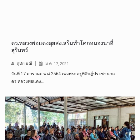
ดร.หลวงพ่อแดงลุยส่งเสริมทำโคกหนองนาที่
สุรินทร์
อุทัย มณี
ม.ค. 17, 2021
วันที่ 17 มกราคม พ.ศ.2564 เพจพระครูพิศิษฏ์ประชานาถ.
ดร.หลวงพ่อแดง…