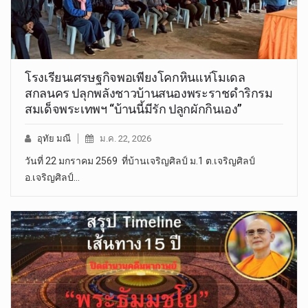
โรงเรียนเศรษฐกิจพอเพียงโคกหินแห่โมเดล
สกลนคร ปลุกพลังชาวบ้านสนองพระราชดำริกรม
สมเด็จพระเทพฯ “บ้านนี้มีรัก ปลูกผักกินเอง”
อุทัย มณี
ม.ค. 22, 2026
วันที่ 22 มกราคม 2569 ที่บ้านเจริญศิลป์ ม.1 ต.เจริญศิลป์
อ.เจริญศิลป์…