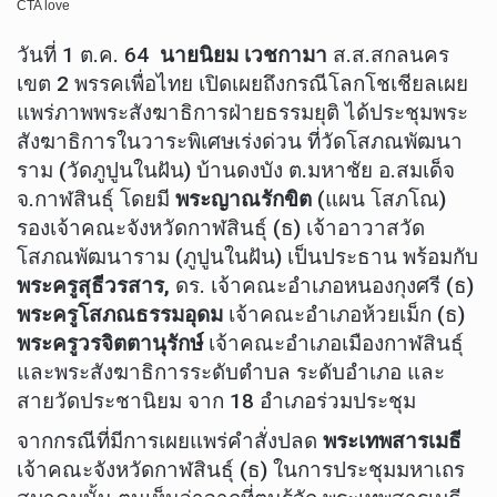
วันที่ 1 ต.ค. 64
นายนิยม เวชกามา
ส.ส.สกลนคร
เขต 2 พรรคเพื่อไทย เปิดเผยถึงกรณีโลกโชเชียลเผย
แพร่ภาพพระสังฆาธิการฝ่ายธรรมยุติ ได้ประชุมพระ
สังฆาธิการในวาระพิเศษเร่งด่วน ที่วัดโสภณพัฒนา
ราม (วัดภูปูนในฝัน) บ้านดงบัง ต.มหาชัย อ.สมเด็จ
จ.กาฬสินธุ์ โดยมี
พระญาณรักขิต
(แผน โสภโณ)
รองเจ้าคณะจังหวัดกาฬสินธุ์ (ธ) เจ้าอาวาสวัด
โสภณพัฒนาราม (ภูปูนในฝัน) เป็นประธาน พร้อมกับ
พระครูสุธีวรสาร,
ดร. เจ้าคณะอำเภอหนองกุงศรี (ธ)
พระครูโสภณธรรมอุดม
เจ้าคณะอำเภอห้วยเม็ก (ธ)
พระครูวรจิตตานุรักษ์
เจ้าคณะอำเภอเมืองกาฬสินธุ์
และพระสังฆาธิการระดับตำบล ระดับอำเภอ และ
สายวัดประชานิยม จาก 18 อำเภอร่วมประชุม
จากกรณีที่มีการเผยแพร่คำสั่งปลด
พระเทพสารเมธี
เจ้าคณะจังหวัดกาฬสินธุ์ (ธ) ในการประชุมมหาเถร