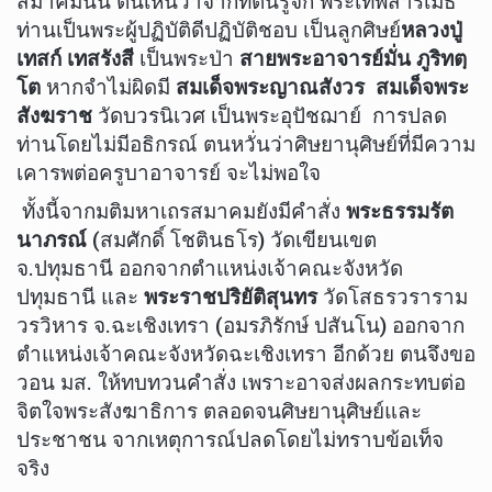
สมาคมนั้น ตนเห็นว่าจากที่ตนรู้จัก พระเทพสารเมธี
ท่านเป็นพระผู้ปฏิบัติดีปฏิบัติชอบ เป็นลูกศิษย์
หลวงปู่
เทสก์ เทสรังสี
เป็นพระป่า
สายพระอาจารย์มั่น ภูริทตฺ
โต
หากจำไม่ผิดมี
สมเด็จพระญาณสังวร สมเด็จพระ
สังฆราช
วัดบวรนิเวศ เป็นพระอุปัชฌาย์ การปลด
ท่านโดยไม่มีอธิกรณ์ ตนหวั่นว่าศิษยานุศิษย์ที่มีความ
เคารพต่อครูบาอาจารย์ จะไม่พอใจ
ทั้งนี้จากมติมหาเถรสมาคมยังมีคำสั่ง
พระธรรมรัต
นาภรณ์
(สมศักดิ์ โชตินธโร) วัดเขียนเขต
จ.ปทุมธานี ออกจากตำแหน่งเจ้าคณะจังหวัด
ปทุมธานี และ
พระราชปริยัติสุนทร
วัดโสธรวราราม
วรวิหาร จ.ฉะเชิงเทรา (อมรภิรักษ์ ปสันโน) ออกจาก
ตำแหน่งเจ้าคณะจังหวัดฉะเชิงเทรา อีกด้วย ตนจึงขอ
วอน มส. ให้ทบทวนคำสั่ง เพราะอาจส่งผลกระทบต่อ
จิตใจพระสังฆาธิการ ตลอดจนศิษยานุศิษย์และ
ประชาชน จากเหตุการณ์ปลดโดยไม่ทราบข้อเท็จ
จริง