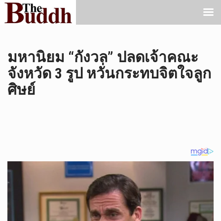
มหานิยม “กังวล” ปลดเจ้าคณะ
จังหวัด 3 รูป หวั่นกระทบจิตใจลูก
ศิษย์