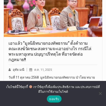
เอาแล้ว “มูลนิธิทนายกองทัพธรรม” ตั้งคำถาม
คณะสงฆ์วัดชนะสงครามจะเอาอย่างไร กรณีไล่
พระมหาอุเทน ปญฺญาปริทตฺโต ที่อาจขัดต่อ
กฎหมาย!!
อุทัย มณี
ต.ค. 11, 2025
​วันที่ 11 ตุลาคม 2568 มูลนิธิทนายกองทัพธรรม นำโดย ทนาย
อนันต์ชัย…
เว็บไซต์นี้ใช้คุกกี้
เราใช้คุกกี้เพื่อเพิ่มประสิทธิภาพ และประสบการณ์ที่
ดีในการใช้งานเว็บไซต์
ยอมรับ
ส.ส.สกลนครเพื่อไทยเข้ากราบ กก.มส.รับคำแนะนำ