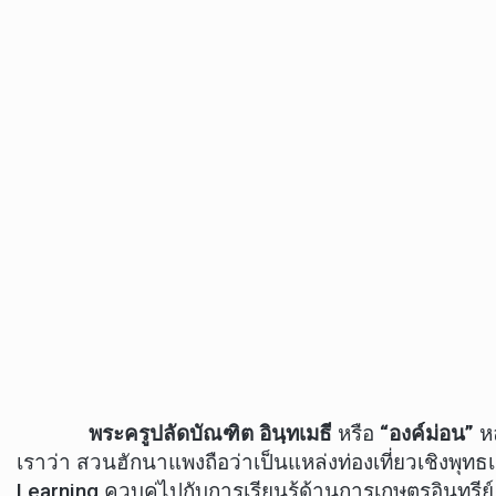
พระครูปลัดบัณฑิต อินฺทเมธี
หรือ
“องค์ม่อน”
หล
เราว่า สวนฮักนาแพงถือว่าเป็นแหล่งท่องเที่ยวเชิง
Learning ควบคู่ไปกับการเรียนรู้ด้านการเกษตรอินทรี