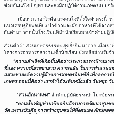
ช่วยกันแก้ไขปัญหา และลงมือปฏิบัติงานเกษตรแบบจริ
เมื่อถามว่าอะไรคือ แรงดลใจที่ตั้งใจทำตรงนี้ ท่านบอ
แนวเศรษฐกิจพอเพียง นำข้าวและผัก อาหารที่ได้จาก
กันดำนา จากนั้นโรงเรียนที่นำนักเรียนมาเข้าค่ายปฏิบั
ส่วนคำว่า สวนเกษตรธรรมะ สุขยั่งยืน มาจาก เมื่อเราเ
โครงการอาหารกลางวันเด็กนักเรียน ยังเหลือสำหรับจำห
“
ความสำเร็จที่เกิดขึ้นคิดว่าประการแรกเป้าหมาย
ที่สอง ความเพียรพยายาม ความขยัน ในการทำสวนเกษตร
แสวงหาองค์ความรู้ด้านการเกษตรอินทรีย์ เพื่อลดการใช
เกษตร ตอนนี้คิดว่า เราทำได้ระดับหนึ่งแล้ว วันหยุด ว
“สวนฮักนาแพง”
สำนักปฏิบัติธรรมป่าโมกข์ธร
“ตอนนั้นเชิญ
ท่านเป็นอธิบดีกรมการพัฒนาชุมชน
วัด เพราะมันคือ การสร้างชุมชนให้พึ่งตนเอง ผักปลอด