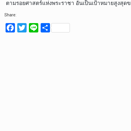
ตามรอยศาสตร์แห่งพระราชา อันเป็นเป้าหมายสูงสุดขอ
Share:
F
T
Li
S
a
wi
n
h
ce
tt
e
ar
b
er
e
o
o
k