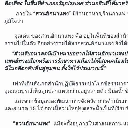
ติดเตียง ในพื้นที่อำเภออรัญประเทศ ท่านอธิบดีได้
ภายใน
“สวนฮักนาแพง”
มีร้านอาหาร,ร้านกาแฟ ร
ภูมิใจว่า
จุดเด่น ของสวนฮักนาแพง คือ อยุ่ในพื้นที่ของสำนักปฏ
ธรรมไปในตัว อีกอย่างรายได้จากสวนฮักนาแพง ยังได
“สำหรับอนาคตมีเป้าหมายอยากให้สวนฮักนาแพงประกอบด
แพทย์ทางเลือกหรือการรักษาทางเลือกได้ที่สอดคล้องกั
มีในอดีตกลับคืนสู่ชุมชน ตั้งใจไว้ประมาณนี้”
เท่าที่เดินสังเกตสำนักปฏิบัติธรรมป่าโมกข์ธรรมาราม
อุดมสมบูรณ์เห็นลูกปลาแหวกว่ายอยู่หลายตัว มีบ่อน้
และจากข้อมูลของพัฒนาการจังหวัด การดำเนินการโ
และขนาด 15 ไร่ ตอนนี้ส่วนใหญ่ขุดสระน้ำเป็นที่เรียบ
“สวนฮักนาแพง”
แม้จะตั้งอยู่ภายในศาสนสถาน แต