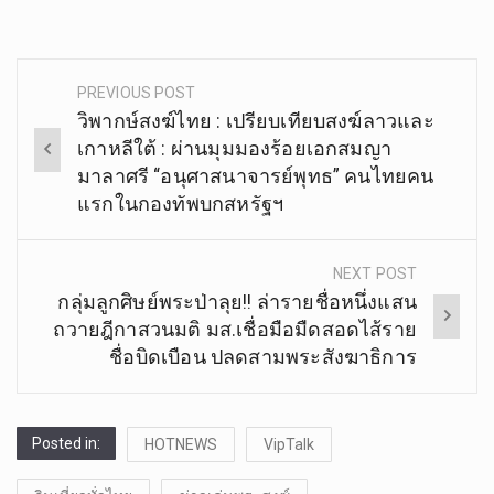
PREVIOUS POST
Post
วิพากษ์สงฆ์ไทย : เปรียบเทียบสงฆ์ลาวและ
navigation
เกาหลีใต้ : ผ่านมุมมองร้อยเอกสมญา
มาลาศรี “อนุศาสนาจารย์พุทธ” คนไทยคน
แรกในกองทัพบกสหรัฐฯ
NEXT POST
กลุ่มลูกศิษย์พระป่าลุย!! ล่ารายชื่อหนึ่งแสน
ถวายฎีกาสวนมติ มส.เชื่อมือมืดสอดไส้ราย
ชื่อบิดเบือน ปลดสามพระสังฆาธิการ
Posted in:
HOTNEWS
VipTalk