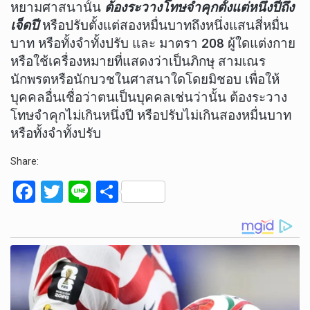
หยามศาสนานั้น
ต้องระวางโทษจำคุกตั้งแต่หนึ่งปีถึง
เจ็ดปี
หรือปรับตั้งแต่สองหมื่นบาทถึงหนึ่งแสนสี่หมื่น
บาท หรือทั้งจำทั้งปรับ และ มาตรา 208 ผู้ใดแต่งกาย
หรือใช้เครื่องหมายที่แสดงว่าเป็นภิกษุ สามเณร
นักพรตหรือนักบวชในศาสนาใดโดยมิชอบ เพื่อให้
บุคคลอื่นเชื่อว่าตนเป็นบุคคลเช่นว่านั้น ต้องระวาง
โทษจำคุกไม่เกินหนึ่งปี หรือปรับไม่เกินสองหมื่นบาท
หรือทั้งจำทั้งปรับ
Share:
F
T
Li
S
a
wi
n
h
ce
tt
e
ar
b
er
e
o
o