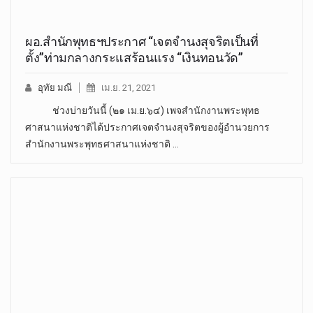
ผอ.สำนักพุทธฯประกาศ “เจตจำนงสุจริตเป็นที่
ตั้ง”ท่ามกลางกระแสร้อนแรง “เงินทอนวัด”
อุทัย มณี
เม.ย. 21, 2021
ช่วงบ่ายวันนี้ (๒๑ เม.ย.๖๔) เพจสำนักงานพระพุทธ
ศาสนาแห่งชาติได้ประกาศเจตจำนงสุจริตของผู้อำนวยการ
สำนักงานพระพุทธศาสนาแห่งชาติ …