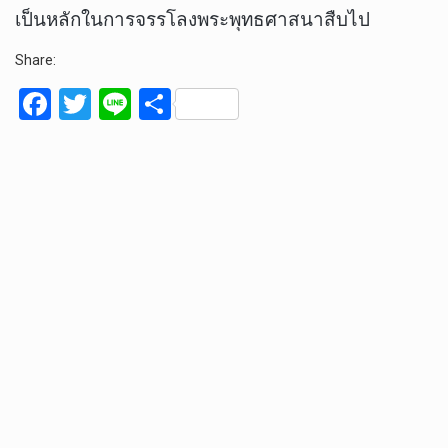
เป็นหลักในการจรรโลงพระพุทธศาสนาสืบไป
Share:
F
T
Li
S
a
wi
n
h
ce
tt
e
ar
b
er
e
o
o
k