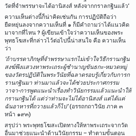
วัดที่จำพรรษาจะได้อานิสงส์ หลังจากกราลกฐินแล้ว’
ความเห็นต่างนี้ก็น่าคิดเช่นกัน การปฏิบัติถือว่า
ยืดหยุ่นลงจากความเห็นที่ ๑ ก็มีคำถามว่าได้แนวคิด
มาจากที่ไหน ? ผู้เขียนเข้าใจว่าความเห็นของพระ
พุทธโฆสะที่กล่าวไว้ต่อไปนี้น่าสนใจ คือ ความเห็น
ว่า
‘ถ้าบรรดาภิกษุที่จำพรรษาแรกไม่เข้าใจวิธีกรานกฐิน
สงฆ์พึงแสวงหาพระเถระผู้ชำนาญขันธกะ-หมวดหมู่
ของวัตรปฏิบัติในพระวินัยที่ฉลาดรอบรู้เกี่ยวกับการก
รานกฐินมา ท่านมาแล้วจะได้ช่วยประกาศกรรม
วาจา-การพูดแนะนำเรื่องทำวินัยกรรมแล้วแนะนำให้
กรานกฐินได้ แต่ว่าท่านจะไม่ได้อานิสงส์ แต่ได้แค่
ฉันอาหารที่ถวายแล้วก็ไป’
(อรรถกถาวินัย ภาค ๓
หน้า ๑๙๓)
สรุปว่า พระพุทธโฆสะเปิดทางให้หาพระเถระจากวัด
อื่นมาช่วยแนะนำด้านวินัยกรรม – ทำตามขั้นตอน