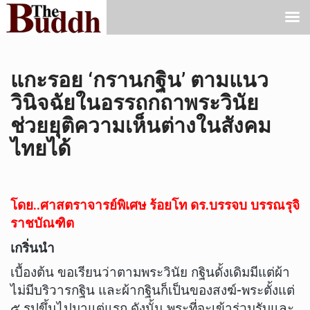
แกะรอย ‘กรานกฐิน’ ตามแนว
วินิจฉัยในอรรถกถาพระวินัย
ช่วยยุติความเห็นต่างในสังคม
ไทยได้
โดย..ศาสตราจารย์พิเศษ ร้อยโท ดร.บรรจบ บรรณรุจิ
ราชบัณฑิต
เกริ่นนำ
เบื้องต้น ขอเรียนว่าตามพระวินัย กฐินดั้งเดิมมีแต่ผ้า
ไม่มีบริวารกฐิน และผ้ากฐินก็เป็นของสงฆ์-พระตั้งแต่
๕ รูปขึ้นไปมาแต่แรก ดังนั้น พระที่จะเข้าร่วมรับและ