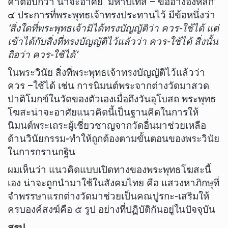
คำตอบก็ว่า น่าจะอาศัย ‘มหาปเทส – ข้ออ้างอิงหลัก’
๔ ประการที่พระพุทธเจ้าทรงประทานไว้ มีข้อหนึ่งว่า
‘สิ่งใดที่พระพุทธเจ้ามิได้ทรงบัญญัติว่า ควร-ใช้ได้ แต่
เข้าได้กับสิ่งที่ทรงบัญญัติไว้แล้วว่า ควร-ใช้ได้ สิ่งนั้น
ถือว่า ควร-ใช้ได้’
ในพระวินัย สิ่งที่พระพุทธเจ้าทรงบัญญัติไว้แล้วว่า
ควร –ใช้ได้ เช่น การนิมนต์พระจากต่างวัดมาสวด
ปาติโมกข์ในวัดของตัวเองเมื่อถึงวันอุโบสถ พระพุทธ
โฆสะน่าจะอาศัยแนวคิดนี้เป็นฐานคิดในการให้
นิมนต์พระเถระผู้เชี่ยวชาญจากวัดอื่นมาช่วยเหลือ
ด้านวินัยกรรม-ทำให้ถูกต้องตามขั้นตอนของพระวินัย
ในการกรานกฐิน
ผมเห็นว่า แนวคิดแบบเปิดทางของพระพุทธโฆสะนี้
เอง น่าจะถูกนำมาใช้ในสังคมไทย คือ แสวงหาภิกษุที่
จำพรรษาแรกต่างวัดมาช่วยเป็นคณปูรกะ-เสริมให้
ครบองค์สงฆ์คือ ๕ รูป อย่างที่ปฏิบัติกันอยู่ในปัจจุบัน
สรุป