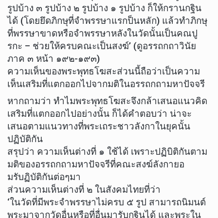
รูปบ้าง ๓ รูปบ้าง ๒ รูปบ้าง ๑ รูปบ้าง ก็ให้กรานกฐิน
ได้ (โดยยึดภิกษุที่จำพรรษาแรกป็นหลัก) แล้วทำภิกษุ
ที่พรรษาขาดหรือจำพรรษาหลังในวัดนั้นเป็นคณปู
รกะ – ช่วยให้ครบคณะเป็นสงฆ์’ (ดูอรรถกถาวินัย
ภาค ๓ หน้า ๑๙๒-๑๙๓)
ความเห็นของพระพุทธโฆสะส่วนนี้ถือว่าเป็นความ
เห็นเสริมที่แตกออกไปจากมติในอรรถกถามหาปัจจรี
หากถามว่า ทำไมพระพุทธโฆสะจึงกล้าเสนอแนวคิด
เสริมที่แตกออกไปอย่างนั้น ก็ได้คำตอบว่า น่าจะ
เสนอตามแนวทางที่พระเถระชาวลังกาในยุคนั้น
ปฏิบัติกัน
สรุปว่า ความเห็นต่างที่ ๑ ใช้ได้ เพราะปฏิบิติกันตาม
มติของอรรถกถามหาปัจจรีที่คณะสงฆ์ลังกายอ
มรับฏิบัติกันต่อๆมา
ส่วนความเห็นต่างที่ ๒ ในสังคมไทยที่ว่า
‘ในวัดที่มีพระจำพรรษาไม่ครบ ๕ รูป สามารถนิมนต์
พระมาจากวัดอื่นหรือที่อื่นมารับกฐินได้ และพระใน