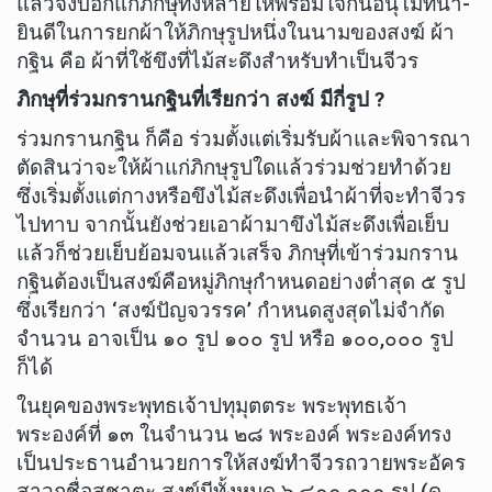
แล้วจึงบอกแก่ภิกษุทั้งหลายให้พร้อมใจกันอนุโมทนา-
ยินดีในการยกผ้าให้ภิกษุรูปหนึ่งในนามของสงฆ์ ผ้า
กฐิน คือ ผ้าที่ใช้ขึงที่ไม้สะดึงสำหรับทำเป็นจีวร
ภิกษุที่ร่วมกรานกฐินที่เรียกว่า สงฆ์ มีกี่รูป ?
ร่วมกรานกฐิน ก็คือ ร่วมตั้งแต่เริ่มรับผ้าและพิจารณา
ตัดสินว่าจะให้ผ้าแก่ภิกษุรูปใดแล้วร่วมช่วยทำด้วย
ซึ่งเริ่มตั้งแต่กางหรือขึงไม้สะดึงเพื่อนำผ้าที่จะทำจีวร
ไปทาบ จากนั้นยังช่วยเอาผ้ามาขึงไม้สะดึงเพื่อเย็บ
แล้วก็ช่วยเย็บย้อมจนแล้วเสร็จ ภิกษุที่เข้าร่วมกราน
กฐินต้องเป็นสงฆ์คือหมู่ภิกษุกำหนดอย่างต่ำสุด ๕ รูป
ซึ่งเรียกว่า ‘สงฆ์ปัญจวรรค’ กำหนดสูงสุดไม่จำกัด
จำนวน อาจเป็น ๑๐ รูป ๑๐๐ รูป หรือ ๑๐๐,๐๐๐ รูป
ก็ได้
ในยุคของพระพุทธเจ้าปทุมุตตระ พระพุทธเจ้า
พระองค์ที่ ๑๓ ในจำนวน ๒๘ พระองค์ พระองค์ทรง
เป็นประธานอำนวยการให้สงฆ์ทำจีวรถวายพระอัคร
สาวกชื่อสุชาตะ สงฆ์มีทั้งหมด ๖,๘๐๐,๐๐๐ รูป (ดู