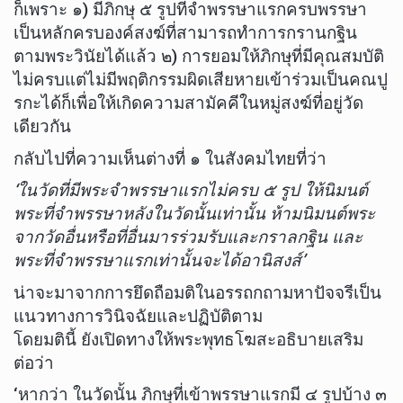
ก็เพราะ ๑) มีภิกษุ ๕ รูปที่จำพรรษาแรกครบพรรษา
เป็นหลักครบองค์สงฆ์ที่สามารถทำการกรานกฐิน
ตามพระวินัยได้แล้ว ๒) การยอมให้ภิกษุที่มีคุณสมบัติ
ไม่ครบแต่ไม่มีพฤติกรรมผิดเสียหายเข้าร่วมเป็นคณปู
รกะได้ก็เพื่อให้เกิดความสามัคคีในหมู่สงฆ์ที่อยู่วัด
เดียวกัน
กลับไปที่ความเห็นต่างที่ ๑ ในสังคมไทยที่ว่า
‘ในวัดที่มีพระจำพรรษาแรกไม่ครบ ๕ รูป ให้นิมนต์
พระที่จำพรรษาหลังในวัดนั้นเท่านั้น ห้ามนิมนต์พระ
จากวัดอื่นหรือที่อื่นมารร่วมรับและกราลกฐิน และ
พระที่จำพรรษาแรกเท่านั้นจะได้อานิสงส์’
น่าจะมาจากการยึดถือมติในอรรถกถามหาปัจจรีเป็น
แนวทางการวินิจฉัยและปฏิบัติตาม
โดยมตินี้ ยังเปิดทางให้พระพุทธโฆสะอธิบายเสริม
ต่อว่า
‘หากว่า ในวัดนั้น ภิกษุที่เข้าพรรษาแรกมี ๔ รูปบ้าง ๓