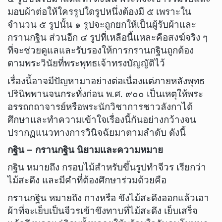
มอบผ้าต่อให้ใครรูปใดรูปหนึ่งต้องมี ๕ เพราะใน
จำนวน ๕ รูปนั้น ๑ รูปจะถูกยกให้เป็นผู้รับผ้าและ
กรานกฐิน ส่วนอีก ๔ รูปที่เหลือนี้แหละคือสงฆ์จริง ๆ
ที่จะช่วยดูแลและรับรองให้การกรานกฐินถูกต้อง
ตามพระวินัยที่พระพุทธเจ้าทรงบัญญัติไว้
เรื่องนี้อาจมีปัญหามาอย่างต่อเนื่องแต่ภายหลังพุทธ
ปรินิพพานจนกระทั่งก่อน พ.ศ. ๙๐๐ เป็นเหตุให้พระ
อรรถกถาจารย์หรือพระนักวิชาการชาวลังกาได้
ศึกษาและทำความเข้าใจเรื่องนี้กันอย่างกว้างจน
ปรากฏแนวทางการวินิจฉัยมาตามลำดับ ดังนี้
กฐิน – กรานกฐิน นิยามและความหมาย
กฐิน หมายถึง กรอบไม้สำหรับขึ้นรูปทำจีวร เรียกว่า
ไม้สะดึง และมีคำที่ต้องศึกษาร่วมด้วยคือ
กรานกฐิน หมายถึง กางหรือ ขึงไม้สะดึงออกแล้วเอา
ผ้าที่จะเย็บเป็นจีวรเข้าขึงทาบที่ไม้สะดึง เย็บเสร็จ