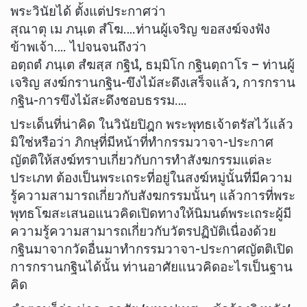
พระวินัยได้ ตั้งแต่ประกาศว่า
สุณาตุ เม ภนฺเต สํโฆ….ท่านผู้เจริญ ขอสงฆ์จงฟัง
ข้าพเจ้า…. ไปจนจนถึงว่า
อตฺถตํ ภนฺเต สํฆสฺส กฐินํ, ธมฺมิโก กฐินตฺถาโร – ท่านผู้
เจริญ สงฆ์กรานกฐิน-ขึงไม้สะดึงเสร็จแล้ว, การกราน
กฐิน-การขึงไม้สะดึงชอบธรรม….
ประเด็นที่น่าคิด ในวินัยปิฎก พระพุทธเจ้าตรัสไว้แล้ว
มิใช่หรือว่า ภิกษุที่มีหน้าที่ทำกรรมวาจา-ประกาศ
ญัตติให้สงฆ์ทราบเกี่ยวกับการทำสังฆกรรมแต่ละ
ประเภท ต้องเป็นพระเถระที่อยู่ในสงฆ์หมู่นั้นที่มีความ
รู้ความสามารถเกี่ยวกับสังฆกรรมนั้นๆ แล้วการที่พระ
พุทธโฆสะเสนอแนวคิดเปิดทางให้นิมนต์พระเถระผู้มี
ความรู้ความสามารถเกี่ยวกับวัตรปฏิบัติเนื่องด้วย
กฐินมาจากวัดอื่นมาทำกรรมวาจา-ประกาศญัตติเปิด
การกรานกฐินได้นั้น ท่านอาศัยแนวคิดอะไรเป็นฐาน
คิด