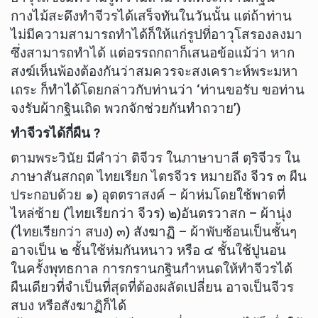
กางไม้สะดึงทำจีวรได้เสร็จทันในวันนั้น แต่ถ้าท่าน
ไม่มีความสามารถทำได้ก็ให้แก่รูปที่อาวุโสรองลงมา
ซึ่งสามารถทำได้ แต่อรรถกถาก็เสนอข้อแม้ว่า หาก
สงฆ์เห็นพ้องต้องกันว่าสมควรจะสงเคราะห์พระมหา
เถระ ก็ทำได้โดยกล่าวกับท่านว่า ‘ท่านขอรับ ขอท่าน
จงรับผ้ากฐินเถิด พวกจักช่วยกันทำถวาย’)
ทำจีวรได้กี่ผืน ?
ตามพระวินัย มีคำว่า ติจีวร ในภาษาบาลี ตฺริจีวร ใน
ภาษาสันสกฤต ไทยเรียก ไตรจีวร หมายถึง จีวร ๓ ผืน
ประกอบด้วย ๑) อุตตราสงค์ – ผ้าห่มโดยใช้พาดที่
ไหล่ซ้าย (ไทยเรียกว่า จีวร) ๒)อันตรวาสก – ผ้านุ่ง
(ไทยเรียกว่า สบง) ๓) สังฆาฏิ – ผ้าพับซ้อนเป็นชั้นๆ
อาจเป็น ๒ ชั้นใช้ห่มกันหนาว หรือ ๔ ชั้นใช้ปูนอน
ในครั้งพุทธกาล การกรานกฐินกำหนดให้ทำจีวรได้
ผืนเดียวที่จำเป็นที่สุดที่ต้องผลัดเปลี่ยน อาจเป็นจีวร
สบง หรือสังฆาฏิก็ได้