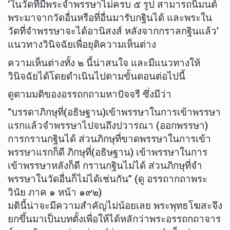
‘ในวัดที่มีพระจำพรรษาไม่ครบ ๕ รูป สามารถนิมนต์
พระมาจากวัดอื่นหรือที่อื่นมารับกฐินได้ และพระใน
วัดที่จำพรรษาจะได้อานิสงส์ หลังจากกราลกฐินแล้ว’
แนวทางวินิจฉัยเพื่อยุติความเห็นต่าง
ความเห็นต่างทั้ง ๒ นี้น่าสนใจ และมีแนวทางให้
วินิจฉัยได้โดยดำเนินไปตามขั้นตอนต่อไปนี้
ดูตามมติของอรรถกถามหาปัจจรี ซึ่งมีว่า
“บรรดาภิกษุที่(อธิษฐาน)เข้าพรรษาในการเข้าพรรษา
แรกแล้วจำพรรษาไปจนถึงปวารณา (ออกพรรษา)
การกรานกฐินได้ ส่วนภิกษุที่ขาดพรรษาในการเข้า
พรรษาแรกก็ดี ภิกษุที่(อธิษฐาน) เข้าพรรษาในการ
เข้าพรรษาหลังก็ดี กรานกฐินไม่ได้ ส่วนภิกษุที่จำ
พรรษาในวัดอื่นก็ไม่ได้เช่นกัน” (ดู อรรถากถาพระ
วินัย ภาค ๑ หน้า ๑๙๒)
มตินี้น่าจะมีความสำคัญไม่น้อยเลย พระพุทธโฆสะจึง
ยกขึ้นมาเป็นบทตั้งเพื่อให้ได้หลักว่าพระอรรถกถาจาร