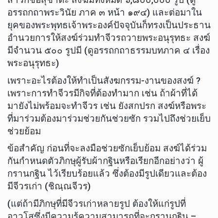
อรรถกถาพระวินัย ภาค ๓ หน้า ๑๙๔) และต่อมาใน
ยุคของพระพุทธเจ้าพระองค์ปัจจุบันก็ทรงเป็นประธาน
อำนวยการให้สงฆ์ร่วมทำจีวรถวายพระอนุรุทธะ สงฆ์
มีจำนวน ๕๐๐ รูปมี (ดูอรรถกถาธรรมบทภาค ๔ เรื่อง
พระอนุรุทธะ)
เพราะอะไรต้องให้ทำเป็นสังฆกรรม-งานของสงฆ์ ?
เพราะการทำจีวรมีกิจที่ต้องทำมาก เช่น ถ้าผ้าที่ได้
มายังไม่พร้อมจะทำจีวร เช่น ยังสกปรก สงฆ์หรือพระ
ที่มาร่วมต้องมาร่วมช่วยกันช่วยซัก รวมไปถึงช่วยเย็บ
ช่วยย้อม
ข้อสำคัญ ก่อนที่จะลงมือช่วยซักเย็บย้อม สงฆ์ได้ร่วม
กันกำหนดตัวภิกษุผู้รับผ้ากฐินหรือเรียกอีกอย่างว่า ผู้
กรานกฐิน ไว้เรียบร้อยแล้ว ซึ่งต้องมีรูปเดียวและต้อง
มีจีวรเก่า (ชิณฺณจีวร)
(แต่ถ้ามีภิกษุที่มีจีวรเก่าหลายรูป ต้องให้แก่รูปที่
อาวุโสซึ่งมีความรู้ความสามารถที่จะกรานกฐิน –