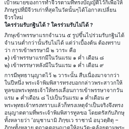
เป้าหมายของการทำจีวรตามที่ทรงบัญญัติไว้ก็เพื่อให้
ภิกษุรูปที่มีจีวรเก่าที่สุดในวัดนั้นๆได้โอกาสเปลี่ยน
จีวรใหม่
ใครร่วมรับกฐินได้ ? ใครร่วมรับไม่ได้ ?
ภิกษุเข้าพรรษาแรกจำนวน ๕ รูปขึ้นไปร่วมรับกฐินได้
จำนวนต่ำกว่านั้นรับไม่ได้ แต่ว่าเบื้องต้น ต้องทราบ
ว่า การเข้าพรรษามี ๒ วาระ คือ
๑) เข้าพรรษาแรกมีในวันแรม ๑ ค่ำ เดือน ๘
๒) เข้าพรรษาหลังมีในวันแรม ๑ ค่ำ เดือน ๙
การมีพุทธานุญาตไว้ ๒ วาระนั้น สืบเนื่องมาจากว่า
ในปีหนึ่ง พระเจ้าพิมพิสารทรงบอกกล่าวพระสาวกให้
ทูลขอพระพุทธเจ้าให้ทรงเลื่อนการเข้าพรรษาจากวัน
แรม ๑ ค่ำเดือน ๘ ไปเป็นวันแรม ๑ ค่ำเดือน ๙
พระพุทธเจ้าทรงทราบแล้วก็ทรงเหตุจำเป็นจริงจึงทรง
อนุญาตตามที่พระเจ้าพิมพิสารทูลขอ โดยตรัสกับภิกษุ
ทั้งหลายว่า ‘อนุชานามิ ภิกฺขเว ราชานํ อนุวตฺติตุ –
ภิกษุทั้งหลาย ตถาคตอนุญาตให้อนุวัต-คล้อยตามพระ