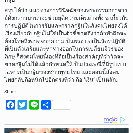
สรุปได้ว่า แนวทางการวินิจฉัยของพระอรรถกถาจาร
ย์ดังกล่าวมาน่าจะช่วยยุติความเห็นต่างทั้ง ๒ เกี่ยวกับ
การปฏิบัติในการรับและกราลกฐินในสังคมไทยลงได้
เรื่องเกี่ยวกับกฐินไม่ใช้เป็นตัวชี้ขาดถึงว่าถ้าทำผิดจะ
ต้องโทษถึงขาดจากความเป็นพระ แต่เป็นวัตรปฏิบัติ
ที่เป็นตัวเสริมและหาทางออกในการเปลี่ยนจีวรของ
ภิกษุ ก็สังคมไทยนี้เองที่ถือเป็นเรื่องสำคัญที่ว่าวัดจะ
ขาดกฐินไม่ได้แล้วกำหนดให้เป็นประเพณีที่มีรูปแบบ
เฉพาะเป็นกฐินของชาวพุทธไทย และตอนนี้สังคม
ไทยกลับถือหนักไปอีกตรงที่ว่า ถือ ‘เงิน’ เป็นหลัก..
Share:
F
T
Li
S
a
wi
n
h
ce
tt
e
ar