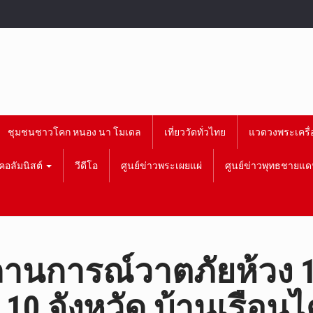
ชุมชนชาวโคก หนอง นา โมเดล
เที่ยววัดทั่วไทย
แวดวงพระเครื่
คอลัมนิสต์
วีดีโอ
ศูนย์ข่าวพระเผยแผ่
ศูนย์ข่าวพุทธชายแด
านการณ์วาตภัยห้วง 15
 10 จังหวัด บ้านเรือน