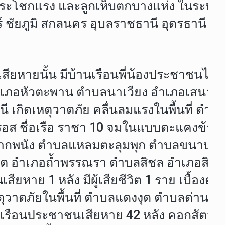
ะโชกแรง และลูกเห็บตกบางแห่ง ในระหว่าง
์ ชัยภูมิ สกลนคร อุบลราชธานี อุดรธานี ร้อย
ียหายนั้น มีบ้านเรือนพี่น้องประชาชนได้
 อำเภอหัวตะพาน ตำบลนาเวียง อำเภอเสนางคนิ
นี เกิดเหตุวาตภัย คลื่นลมแรงในพื้นที่ ตำ
ันกรอส ชื่อเรือ ราชา 10 จมในแบบตะแคงข้าง 
่อ่าวปากพนัง ตำบลแหลมตะลุมพุก ตำบลขนาบ
ิต อำเภอถ้ำพรรณรา ตำบลสิชล อำเภอสิชล
ียหาย 1 หลัง มีผู้เสียชีวิต 1 ราย เบื้องต
ดเหตุวาตภัยในพื้นที่ ตำบลแดงงุด ตำบลด่าน 
นเรือนประชาชนเสียหาย 42 หลัง คอกสัตว์ 1 แ