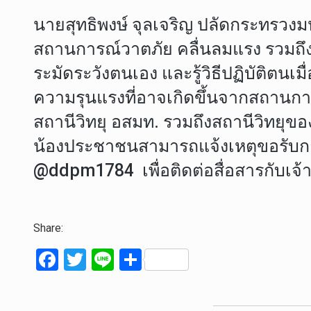
นายสุทธิพงษ์ จุลเจริญ ปลัดกระทรวง
สถานการณ์วาตภัย คลื่นลมแรง รวมถึงภัย
ระมัดระวังตนเอง และรู้วิธีปฏิบัติตน
ความรุนแรงที่อาจเกิดขึ้นจากสถานกา
สถานีวิทยุ อสมท. รวมถึงสถานีวิทยุขอ
น้องประชาชนสามารถแจ้งเหตุขอรับการช
@ddpm1784 เพื่อติดต่อสื่อสารกับเจ้
Share:
F
T
Li
S
a
wi
n
h
ce
tt
e
ar