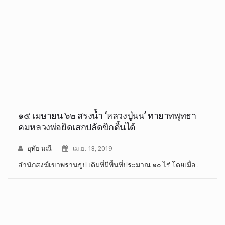
๑๕ เมษายน ๖๒ สรงน้ำ ‘หลวงปู่นน’ ทายาทพุทธา
คมหลวงพ่อยิดเสกปลัดขิกดิ้นได้
อุทัย มณี
เม.ย. 13, 2019
สำนักสงฆ์เขาพรานธูป เดิมที่มีพื้นที่ประมาณ ๑๐ ไร่ โดยเมื่อ…