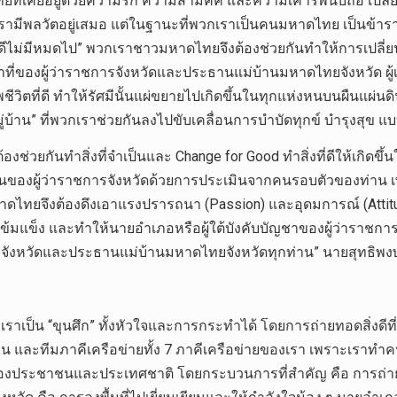
ี่เคยอยู่ด้วยความรัก ความสามัคคี และความเคารพนับถือ เปลี่ยนแป
กเรามีพลวัตอยู่เสมอ แต่ในฐานะที่พวกเราเป็นคนมหาดไทย เป็นข้ารา
ไม่มีหมดไป” พวกเราชาวมหาดไทยจึงต้องช่วยกันทำให้การเปลี่ยนแปลง
้าที่ของผู้ว่าราชการจังหวัดและประธานแม่บ้านมหาดไทยจังหวัด ผ
วิตที่ดี ทำให้รัศมีนั้นแผ่ขยายไปเกิดขึ้นในทุกแห่งหนบนผืนแผ่
่บ้าน” ที่พวกเราช่วยกันลงไปขับเคลื่อนการบำบัดทุกข์ บำรุงสุข แบ
ช่วยกันทำสิ่งที่จำเป็นและ Change for Good ทำสิ่งที่ดีให้เกิดขึ้
งผู้ว่าราชการจังหวัดด้วยการประเมินจากคนรอบตัวของท่าน เพื่อ
ดไทยจึงต้องดึงเอาแรงปรารถนา (Passion) และอุดมการณ์ (Attitude
มแข็ง และทำให้นายอำเภอหรือผู้ใต้บังคับบัญชาของผู้ว่าราชการจัง
าราชการจังหวัดและประธานแม่บ้านมหาดไทยจังหวัดทุกท่าน” นายสุทธิพง
ป็น “ขุนศึก” ทั้งหัวใจและการกระทำได้ โดยการถ่ายทอดสิ่งดีที่อยู
ิ่น และทีมภาคีเครือข่ายทั้ง 7 ภาคีเครือข่ายของเรา เพราะเราทำคน
ห้พี่น้องประชาชนและประเทศชาติ โดยกระบวนการที่สำคัญ คือ การถ่า