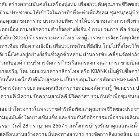
ัย สร้างความมั่นคงในเครื่องนุ่งห่ม เพื่อยกระดับคุณภาพชีวิตขอ
หญ่บ้าน ประชาชน ให้เข้าใจในภารกิจที่จะทำเพื่อสังคม ชุมชน/หม
ดุลยเดชมหาราช บรมนาถบพิตร ทำให้ประชาชนสามารถพึ่งพาตนเอ
ละต่อเนื่อง ตามหลักความสำเร็จอย่างยั่งยืน 4 กระบวนการ คือ ร่วมพู
ั่งยืน (SDGs) ที่กระทรวงมหาดไทย โดยผู้ว่าราชการจังหวัดทุก
ทียม เพื่อความยั่งยืน เพื่อประเทศไทยที่ยั่งยืน โดยไม่ทิ้งใครไว้ข
้ยังคงอยู่อย่างยั่งยืนชั่วลูกชั่วหลาน ผ่านการขับเคลื่อนจัดทำ
่วมกับองค์การบริหารจัดการก๊าซเรือนกระจก จนสามารถขายเป็นคา
ำนาจเจริญ โดย บมจ.ธนาคารกสิกรไทย หรือ KBANK เป็นผู้รับซื้อ
ินทั้งหมดนี้กลับคืนไปสู่ชุมชน เป็นกองทุนในการพัฒนาชุมชนต่อไป น
การบริหารจัดการขยะ ตลอดจนถึงการถ่ายทอดองค์ความรู้ วัฒนธรรมป
่จะทำความดี มีความรักความสามัคคี มีจิตอาสา ร่วมกันทำเพื่อชุมชน
้น้อมนำโครงการในพระราชดำริเพื่อพัฒนาคุณภาพชีวิตของประชาชน
ุ่งมั่นตั้งใจอย่างเข้มแข็ง และร่วมกันคิดกิจกรรมเพื่อร่วมเฉ
 วันที่ 28 กรกฎาคม 2567 รวมทั้งการบำรุงรักษาดูแลแหล่งน้ำศักดิ
เคลื่อนงานสร้างความมั่นคงทางอาหาร การจัดการสิ่งแวดล้อม และงาน