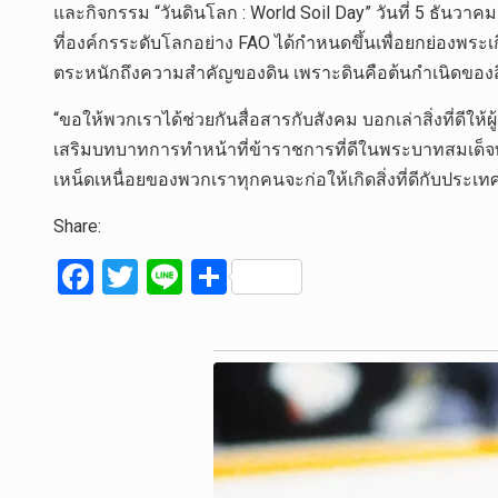
และกิจกรรม “วันดินโลก : World Soil Day” วันที่ 5 ธ
ที่องค์กรระดับโลกอย่าง FAO ได้กำหนดขึ้นเพื่อยกย่องพระเกีย
ตระหนักถึงความสำคัญของดิน เพราะดินคือต้นกำเนิดของสิ่
“ขอให้พวกเราได้ช่วยกันสื่อสารกับสังคม บอกเล่าสิ่งที่ดี
เสริมบทบาทการทำหน้าที่ข้าราชการที่ดีในพระบาทสมเด็จพ
เหน็ดเหนื่อยของพวกเราทุกคนจะก่อให้เกิดสิ่งที่ดีกับประเท
Share:
F
T
Li
S
a
wi
n
h
ce
tt
e
ar
b
er
e
o
o
k