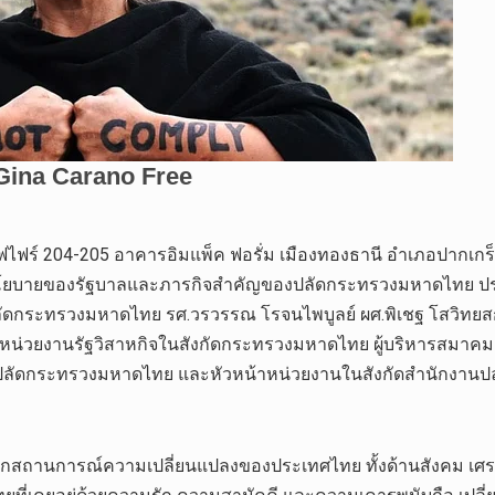
มแซฟไฟร์ 204-205 อาคารอิมแพ็ค ฟอรั่ม เมืองทองธานี อำเภอปากเกร
ยบายของรัฐบาลและภารกิจสำคัญของปลัดกระทรวงมหาดไทย ประจำป
ลัดกระทรวงมหาดไทย รศ.วรวรรณ โรจนไพบูลย์ ผศ.พิเชฐ โสวิทยส
น่วยงานรัฐวิสาหกิจในสังกัดกระทรวงมหาดไทย ผู้บริหารสมาคม
่วยปลัดกระทรวงมหาดไทย และหัวหน้าหน่วยงานในสังกัดสำนักงาน
ากสถานการณ์ความเปลี่ยนแปลงของประเทศไทย ทั้งด้านสังคม เศรษ