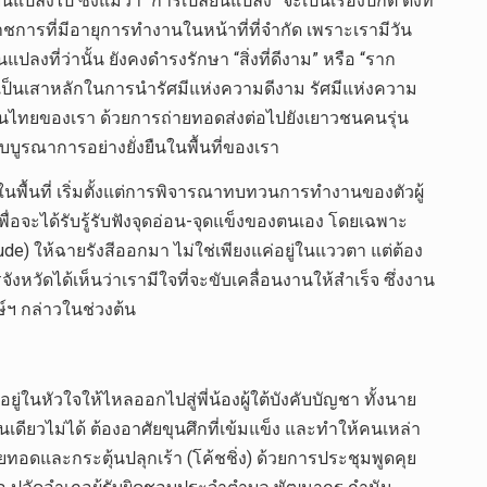
ลงไป ซึ่งแม้ว่า “การเปลี่ยนแปลง” จะเป็นเรื่องปกติ ดังที่
ชการที่มีอายุการทำงานในหน้าที่ที่จำกัด เพราะเรามีวัน
ที่ว่านั้น ยังคงดำรงรักษา “สิ่งที่ดีงาม” หรือ “ราก
ู้เป็นเสาหลักในการนำรัศมีแห่งความดีงาม รัศมีแห่งความ
นดินไทยของเรา ด้วยการถ่ายทอดส่งต่อไปยังเยาวชนคนรุ่น
บบูรณาการอย่างยั่งยืนในพื้นที่ของเรา
นในพื้นที่ เริ่มตั้งแต่การพิจารณาทบทวนการทำงานของตัวผู้
จะได้รับรู้รับฟังจุดอ่อน-จุดแข็งของตนเอง โดยเฉพาะ
) ให้ฉายรังสีออกมา ไม่ใช่เพียงแค่อยู่ในแววตา แต่ต้อง
หวัดได้เห็นว่าเรามีใจที่จะขับเคลื่อนงานให้สำเร็จ ซึ่งงาน
ษ์ฯ กล่าวในช่วงต้น
่ในหัวใจให้ไหลออกไปสู่พี่น้องผู้ใต้บังคับบัญชา ทั้งนาย
เดียวไม่ได้ ต้องอาศัยขุนศึกที่เข้มแข็ง และทำให้คนเหล่า
ยทอดและกระตุ้นปลุกเร้า (โค้ชชิ่ง) ด้วยการประชุมพูดคุย