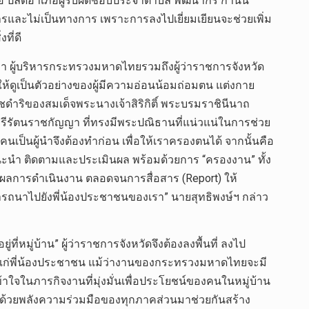
ำเภอ ปลัดอำเภอผู้รับผิดชอบประจำตำบล พัฒนากร กำนัน
ารและไม่เป็นทางการ เพราะการลงไปเยี่ยมเยียนจะช่วยเพิ่ม
ที่ดี
 ผู้บริหารกระทรวงมหาดไทยรวมถึงผู้ว่าราชการจังหวัด
ารทำให้ดูเป็นตัวอย่างของผู้มีความอ่อนน้อมถ่อมตน แต่งกาย
ชดำริของสมเด็จพระนางเจ้าสิริกิติ์ พระบรมราชินีนาถ
ารีรัตนราชกัญญา ที่ทรงมีพระปณิธานที่แน่วแน่ในการช่วย
เป็นผู้นำจึงต้องทำก่อน เพื่อให้เราครองตนได้ จากนั้นคือ
แนะนำ ติดตามและประเมินผล พร้อมด้วยการ “ครองงาน” ทั้ง
านผลการดำเนินงาน ตลอดจนการสื่อสาร (Report) ให้
งปรารถนาไปยังพี่น้องประชาชนของเรา” นายสุทธิพงษ์ฯ กล่าว
หมู่บ้าน” ผู้ว่าราชการจังหวัดจึงต้องลงพื้นที่ ลงไป
ห้แก่พี่น้องประชาชน แม้ว่างานของกระทรวงมหาดไทยจะมี
้าใจในภารกิจงานที่มุ่งมั่นเพื่อประโยชน์ของคนในหมู่บ้าน
องเราด้วยพลังความร่วมมือของทุกภาคส่วนมาช่วยกันสร้าง