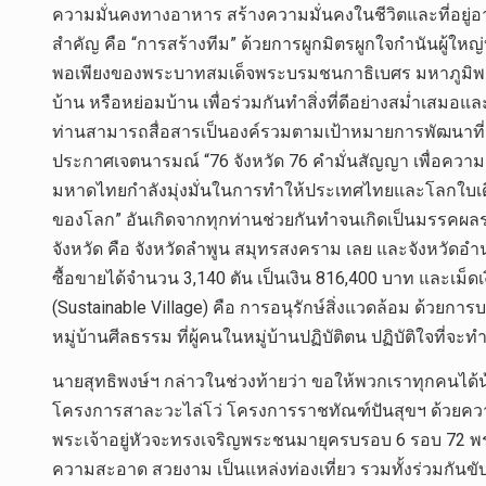
ความมั่นคงทางอาหาร สร้างความมั่นคงในชีวิตและที่อยู่อาศ
สำคัญ คือ “การสร้างทีม” ด้วยการผูกมิตรผูกใจกำนันผู้ใ
พอเพียงของพระบาทสมเด็จพระบรมชนกาธิเบศร มหาภูมิพลอ
บ้าน หรือหย่อมบ้าน เพื่อร่วมกันทำสิ่งที่ดีอย่างสม่ำเสมอแ
ท่านสามารถสื่อสารเป็นองค์รวมตามเป้าหมายการพัฒนาที่ย
ประกาศเจตนารมณ์ “76 จังหวัด 76 คำมั่นสัญญา เพื่อความเท่าเ
มหาดไทยกำลังมุ่งมั่นในการทำให้ประเทศไทยและโลกใบเดียวนี
ของโลก” อันเกิดจากทุกท่านช่วยกันทำจนเกิดเป็นมรรคผลร
จังหวัด คือ จังหวัดลำพูน สมุทรสงคราม เลย และจังหวัดอ
ซื้อขายได้จำนวน 3,140 ตัน เป็นเงิน 816,400 บาท และเม็ดเง
(Sustainable Village) คือ การอนุรักษ์สิ่งแวดล้อม ด้วย
หมู่บ้านศีลธรรม ที่ผู้คนในหมู่บ้านปฏิบัติตน ปฏิบัติใจที
นายสุทธิพงษ์ฯ กล่าวในช่วงท้ายว่า ขอให้พวกเราทุกคนได
โครงการสาละวะไล่โว่ โครงการราชทัณฑ์ปันสุขฯ ด้วยความม
พระเจ้าอยู่หัวจะทรงเจริญพระชนมายุครบรอบ 6 รอบ 72 พรรษา
ความสะอาด สวยงาม เป็นแหล่งท่องเที่ยว รวมทั้งร่วมกันขับ