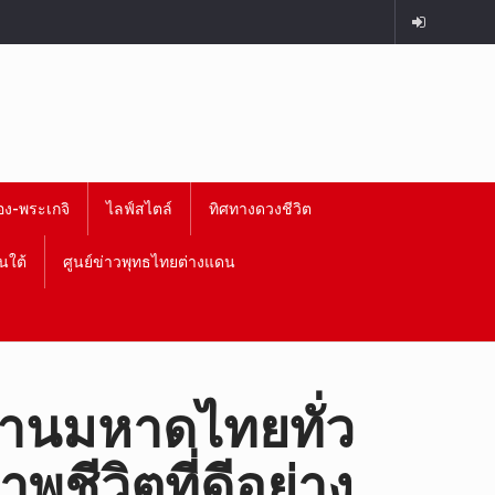
อง-พระเกจิ
ไลฟ์สไตล์
ทิศทางดวงชีวิต
นใต้
ศูนย์ข่าวพุทธไทยต่างแดน
้านมหาดไทยทั่ว
ีวิตที่ดีอย่าง