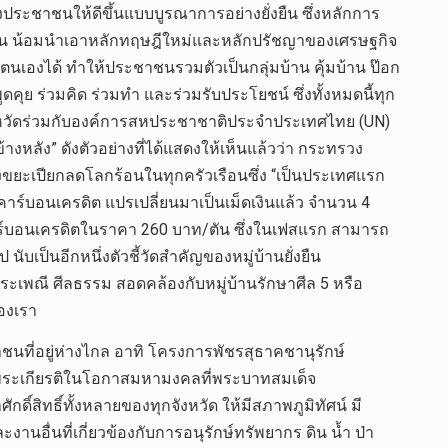
งประชาชนให้ดีขึ้นแบบบูรณาการอย่างยั่งยืน ซึ่งหลักการ
ู่บ้าน น้อมนำเอาหลักทฤษฎีใหม่และหลักปรัชญาของเศรษฐกิจ
งได้ ทำให้ประชาชนรวมตัวเป็นกลุ่มบ้าน คุ้มบ้าน ป๊อก
ดคุย ร่วมคิด ร่วมทำ และร่วมรับประโยชน์ ซึ่งทั้งหมดนี้ทุก
จังหวัดร่วมกับองค์การสหประชาชาติประจำประเทศไทย (UN)
้างหลัง” ดังตัวอย่างที่ได้แสดงให้เห็นแล้วว่า กระทรวง
ถังขยะเปียกลดโลกร้อนในทุกครัวเรือนซึ่ง “เป็นประเทศแรก
ร์บอนเครดิต แปรเปลี่ยนมาเป็นเม็ดเงินแล้ว จำนวน 4
คาร์บอนเครดิตในราคา 260 บาท/ตัน ซึ่งในเฟสแรก สามารถ
ับเป็นอีกหนึ่งตัวชี้วัดสำคัญของหมู่บ้านยั่งยืน
ระเพณี ศีลธรรม สอดคล้องกับหมู่บ้านรักษาศีล 5 หรือ
ของเรา
ที่อยู่ห่างไกล อาทิ โครงการพัชรสุธาคชานุรักษ์
ลิมพระเกียรติในโอกาสมหามงคลที่พระบาทสมเด็จ
์สิทธิ์ทั้งหลายของทุกจังหวัด ให้มีสภาพภูมิทัศน์ มี
อื่นที่เกี่ยวข้องกับการอนุรักษ์ทรัพยากร ดิน น้ำ ป่า