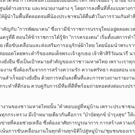
งหวัด คือ การลงพื้นที่ไปเยี่ยมเยียนและให้กำลังใจน้อง ๆ นายอ
้งศูนย์ดำรงธรรม และหน่วยงานต่าง ๆ โดยการลงพื้นที่ทั้งแบบทางก
้ผู้นำในพื้นที่ตลอดจนพี่น้องประชาชนได้ตื่นตัวในการร่วมกันทำสิ่ง
ญกับ “การพัฒนาคน” ซึ่งเรามีข้าราชการบรรจุใหม่อยู่ตลอดเวลา
ที่เป็นครูที่ดี สอนให้ข้าราชการได้รู้จัก “การครองตน” เริ่มตั้งแต่ก
ทย เพื่อขับเคลื่อนและส่งเสริมการอนุรักษ์ผ้าไทย โดยน้อมนำพระรา
่อยอดโดยพระดำริของสมเด็จพระเจ้าลูกเธอ เจ้าฟ้าสิริวัณณวรี น
างยั่งยืน ซึ่งเป็นเป้าหมายสำคัญของเราชาวมหาดไทย เพราะเราทุกคน
นร่วมงาน ซึ่งต้องเริ่มจากการสร้างความรัก ความศรัทธา คอยสอน 
้งานสำเร็จอย่างยั่งยืน ด้วยการหมั่นลงพื้นที่และการทวงถามรายง
รกระทำที่ดีก่อน ควบคู่กับการมีทีมที่ดีที่พร้อมถ่ายทอดส่งต่อแร
านของชาวมหาดไทยนั้น “คำตอบอยู่ที่หมู่บ้าน เพราะประชาชนอยู่ที่
กกระทรวง มีเป้าหมายเดียวกันคือการ “บำบัดทุกข์ บำรุงสุข” ใ
ือข่ายที่คอยช่วยเหลือ ซึ่งต้องอาศัยการบูรณาการ การสร้างความเข
ี่มุ่งเน้นการขับเคลื่อนงานในทุกด้านทุกมิติไปสู่หมู่บ้าน/ชุมชนข