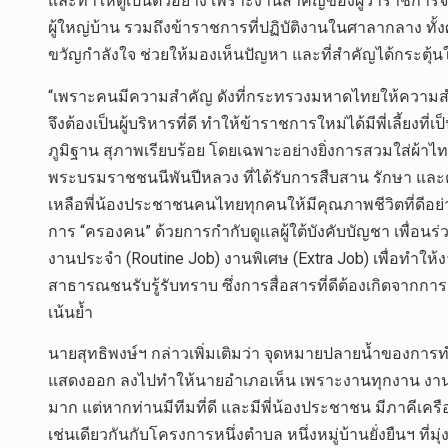
และทำให้ดูเป็นตัวอย่าง เพราะงานสำคัญของผู้ว่าราชการจั
ผู้ใหญ่บ้าน รวมถึงข้าราชการที่ปฏิบัติงานในศาลากลาง ทั
ขวัญกำลังใจ ช่วยให้มองเห็นปัญหา และที่สำคัญได้กระตุ้นให
“เพราะคนมีความสำคัญ ดังที่กระทรวงมหาดไทยให้ความสำคั
จึงต้องเป็นผู้บริหารที่ดี ทำให้ข้าราชการใหม่ได้มีพี่เลี้ยง
ภูมิฐาน สุภาพเรียบร้อย โดยเฉพาะอย่างยิ่งการสวมใส่ผ้าไ
พระบรมราชชนนีพันปีหลวง ที่ได้รับการสืบสาน รักษา และต
เหลือพี่น้องประชาชนคนไทยทุกคนให้มีคุณภาพชีวิตที่ดีอย่
การ “ครองคน” ด้วยการกำกับดูแลผู้ใต้บังคับบัญชา เพื่อ
งานประจำ (Routine Job) งานพิเศษ (Extra Job) เพื่อทำให
สาธารณชนรับรู้รับทราบ ซึ่งการสื่อสารที่ดีต้องเกิดจากกา
เน้นย้ำ
นายสุทธิพงษ์ฯ กล่าวเพิ่มเติมว่า จุดหมายปลายน้ำของการทำง
แสดงออก ลงไปทำให้นายอำเภอเห็น เพราะงานทุกงาน งานทุ
มาก แต่หากท่านมีทีมที่ดี และมีพี่น้องประชาชน มีภาคีเคร
เช่นเดียวกันกับโครงการหนึ่งตำบล หนึ่งหมู่บ้านยั่งยืนฯ ท