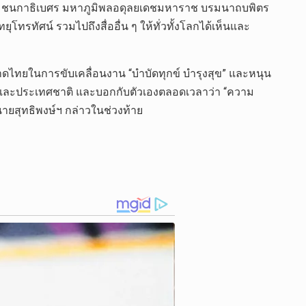
ะบรมชนกาธิเบศร มหาภูมิพลอดุลยเดชมหาราช บรมนาถบพิตร
ุโทรทัศน์ รวมไปถึงสื่ออื่น ๆ ให้ทั่วทั้งโลกได้เห็นและ
มหาดไทยในการขับเคลื่อนงาน “บำบัดทุกข์ บำรุงสุข” และหนุน
ชนและประเทศชาติ และบอกกับตัวเองตลอดเวลาว่า “ความ
นายสุทธิพงษ์ฯ กล่าวในช่วงท้าย