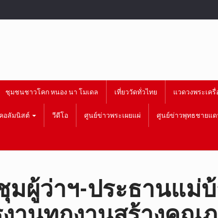
ชุมชนชาวโคก หนอง นา โมเดล
เที่ยววัดทั่วไทย
แวดวงพระเครื่
คอลัมนิสต์
วีดีโอ
ศูนย์ข่าวพระเผยแผ่
ศูนย์ข่าวพุทธชายแด
มผู้ว่าฯ-ประธานแม่บ
านทุกงานสร้างคุณภาพช