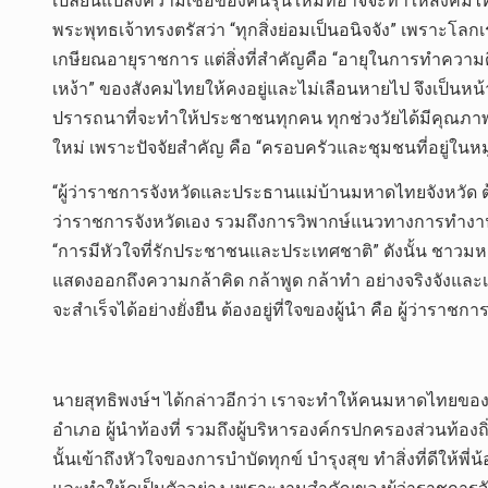
เปลี่ยนแปลงความเชื่อของคนรุ่นใหม่ที่อาจจะทำให้สังคมไทยท
พระพุทธเจ้าทรงตรัสว่า “ทุกสิ่งย่อมเป็นอนิจจัง” เพราะโล
เกษียณอายุราชการ แต่สิ่งที่สำคัญคือ “อายุในการทำความดี
เหง้า” ของสังคมไทยให้คงอยู่และไม่เลือนหายไป จึงเป็นหน
ปรารถนาที่จะทำให้ประชาชนทุกคน ทุกช่วงวัยได้มีคุณภาพชี
ใหม่ เพราะปัจจัยสำคัญ คือ “ครอบครัวและชุมชนที่อยู่ในหมู
“ผู้ว่าราชการจังหวัดและประธานแม่บ้านมหาดไทยจังหวัด ต้อง
ว่าราชการจังหวัดเอง รวมถึงการวิพากษ์แนวทางการทำงานขอ
“การมีหัวใจที่รักประชาชนและประเทศชาติ” ดังนั้น ชาวมหา
แสดงออกถึงความกล้าคิด กล้าพูด กล้าทำ อย่างจริงจังและเข้
จะสำเร็จได้อย่างยั่งยืน ต้องอยู่ที่ใจของผู้นำ คือ ผู้ว่
นายสุทธิพงษ์ฯ ได้กล่าวอีกว่า เราจะทำให้คนมหาดไทยของเราเ
อำเภอ ผู้นำท้องที่ รวมถึงผู้บริหารองค์กรปกครองส่วนท้องถ
นั้นเข้าถึงหัวใจของการบำบัดทุกข์ บำรุงสุข ทำสิ่งที่ดีใ