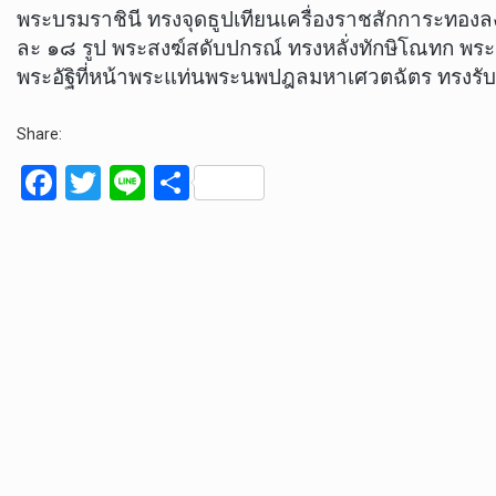
พระบรมราชินี ทรงจุดธูปเทียนเครื่องราชสักการะทอง
ละ ๑๘ รูป พระสงฆ์สดับปกรณ์ ทรงหลั่งทักษิโณทก พร
พระอัฐิที่หน้าพระแท่นพระนพปฎลมหาเศวตฉัตร ทรงรับก
Share:
F
T
Li
S
a
wi
n
h
ce
tt
e
ar
b
er
e
o
o
k