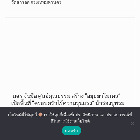
วัดสารอด กรุงเทพมหานคร…
มจร จับมือ ศูนย์คุณธรรม สร้าง “อยุธยาโมเดล”
เปิดพื้นที่ “ครอบครัวไร้ความรุนแรง” นำร่องปูพรม
ครบทุกตำบลภายในปี’ 65
เว็บไซต์นี้ใช้คุกกี้
เราใช้คุกกี้เพื่อเพิ่มประสิทธิภาพ และประสบการณ์ที่
ดีในการใช้งานเว็บไซต์
อุทัย มณี
ต.ค. 27, 2021
ยอมรับ
วันที่ 27 ต.ค. 64 ปัญหาความรุนแรงในครอบครัวไทยที่นับวัน