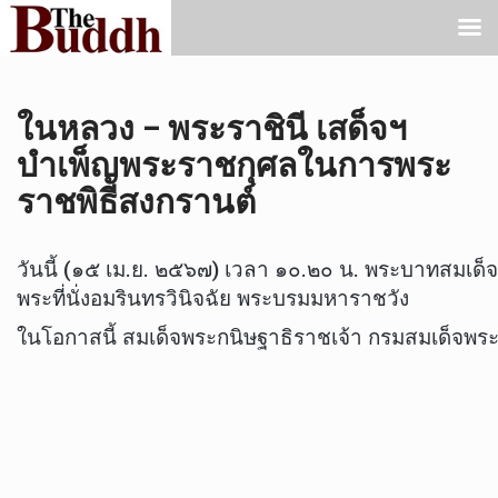
ในหลวง – พระราชินี เสด็จฯ
บำเพ็ญพระราชกุศลในการพระ
ราชพิธีสงกรานต์
วันนี้ (๑๕ เม.ย. ๒๕๖๗) เวลา ๑๐.๒๐ น. พระบาทสมเด
พระที่นั่งอมรินทรวินิจฉัย พระบรมมหาราชวัง
ในโอกาสนี้ สมเด็จพระกนิษฐาธิราชเจ้า กรมสมเด็จพระเ