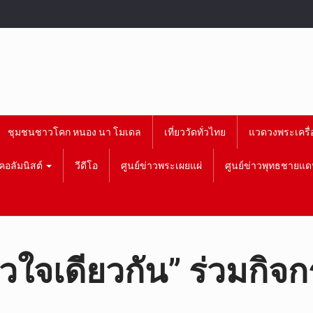
ชุมชนชาวโคก หนอง นา โมเดล
เที่ยววัดทั่วไทย
แวดวงพระเครื่
คอลัมนิสต์
วีดีโอ
ศูนย์ข่าวพระเผยแผ่
ศูนย์ข่าวพุทธชายแด
ใจเดียวกัน” ร่วมกิจกรรม