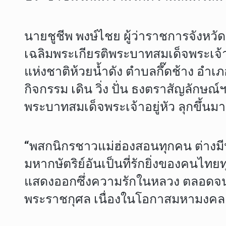
นายชูชีพ พงษ์ไชย ผู้ว่าราชการจังหวั
เฉลิมพระเกียรติพระบาทสมเด็จพระเจ้
แห่งชาติห้วยน้ำดัง ตําบลกึ๊ดช้าง อํา
กิจกรรม เดิน วิ่ง ปั่น ธงตราสัญลักษ
พระบาทสมเด็จพระเจ้าอยู่หัว ลุกขึ้นมา
“พสกนิกรชาวแม่ฮ่องสอนทุกคน ต่างมีห
มหากษัตริย์อันเป็นที่รักยิ่งของคนไทย
แสดงออกซึ่งความรักในหลวง ตลอดจนพร
พระราชกุศล เนื่องในโอกาสมหามงคล ข