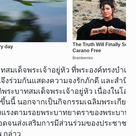
เด็จพระเจ้าอยู่หัว ที่พระองค์ทรงบำเพ็ญ
กคนจึงร่วมกันแสดงความจงรักภักดี และสำ
ยรติพระบาทสมเด็จพระเจ้าอยู่หัว เนื่องใน
้นนี้ นอกจากเป็นกิจกรรมเฉลิมพระเกียรติแ
แข็งแรงตามรอยพระบาทยาตราของพระบาทสมเด็
ส่งเสริมการมีส่วนร่วมของประชาชน ในพื้
 กล่าว