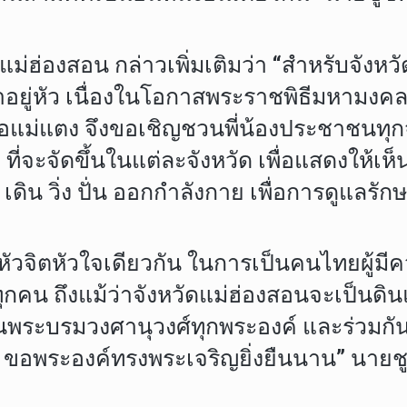
ดแม่ฮ่องสอน กล่าวเพิ่มเติมว่า “สำหรับจัง
าอยู่หัว เนื่องในโอกาสพระราชพิธีมหามงค
เภอแม่แตง จึงขอเชิญชวนพี่น้องประชาชนทุกจ
ณ์ฯ ที่จะจัดขึ้นในแต่ละจังหวัด เพื่อแสดง
 เดิน วิ่ง ปั่น ออกกำลังกาย เพื่อการดูแลรั
ัวจิตหัวใจเดียวกัน ในการเป็นคนไทยผู้มีค
ทุกคน ถึงแม้ว่าจังหวัดแม่ฮ่องสอนจะเป็นดิน
ะบรมวงศานุวงศ์ทุกพระองค์ และร่วมกันร้
อพระองค์ทรงพระเจริญยิ่งยืนนาน” นายชูช