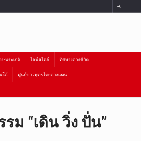
อง-พระเกจิ
ไลฟ์สไตล์
ทิศทางดวงชีวิต
นใต้
ศูนย์ข่าวพุทธไทยต่างแดน
 “เดิน วิ่ง ปั่น”