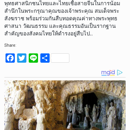
พุทธศาสนิกชนไทยและไทยเชื้อสายจีนในการน้อม
สำนึกในพระกรุณาคุณของเจ้าพระคุณ สมเด็จพระ
สังฆราช พร้อมร่วมกันสืบทอดคุณค่าทางพระพุทธ
ศาสนา วัฒนธรรม และคุณธรรมอันเป็นรากฐาน
สำคัญของสังคมไทยให้ดำรงอยู่สืบไป..
Share:
F
T
Li
S
a
wi
n
h
ce
tt
e
ar
b
er
e
o
o
k