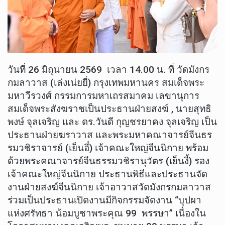
วันที่ 26 มิถุนายน 2569 เวลา 14.00 น. ที่ วัดมังกร
กมลาวาส (เล่งเน่ยยี่) กรุงเทพมหานคร สมเด็จพระ
มหาวีรวงศ์ กรรมการมหาเถรสมาคม เลขานุการ
สมเด็จพระสังฆราชเป็นประธานฝ่ายสงฆ์ , นายสุทธิ
พงษ์ จุลเจริญ และ ดร.วันดี กุญชรยาคง จุลเจริญ เป็น
ประธานฝ่ายฆราวาส และพระมหาคณาจารย์จีนธร
รมวชิราจารย์ (เย็นอี๋) เจ้าคณะใหญ่จีนนิกาย พร้อม
ด้วยพระคณาจารย์จีนธรรมวชิรานุวัตร (เย็นงี้) รอง
เจ้าคณะใหญ่จีนนิกาย ประธานพิธีและประธานจัด
งานฝ่ายสงฆ์จีนนิกาย เจ้าอาวาสวัดมังกรกมลาวาส
ร่วมเป็นประธานเปิดงานมีกิจกรรมจัดงาน “บุปผา
แห่งศรัทธา น้อมบูชาพระคุณ 99 พรรษา” เนื่องใน