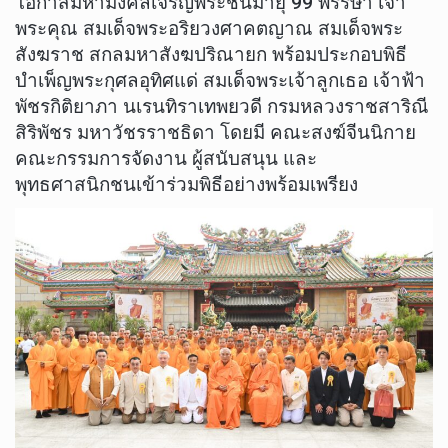
โอกาสมหามงคลเจริญพระชนมายุ 99 พรรษา เจ้า
พระคุณ สมเด็จพระอริยวงศาคตญาณ สมเด็จพระ
สังฆราช สกลมหาสังฆปริณายก พร้อมประกอบพิธี
บำเพ็ญพระกุศลอุทิศแด่ สมเด็จพระเจ้าลูกเธอ เจ้าฟ้า
พัชรกิติยาภา นเรนทิราเทพยวดี กรมหลวงราชสาริณี
สิริพัชร มหาวัชรราชธิดา โดยมี คณะสงฆ์จีนนิกาย
คณะกรรมการจัดงาน ผู้สนับสนุน และ
พุทธศาสนิกชนเข้าร่วมพิธีอย่างพร้อมเพรียง