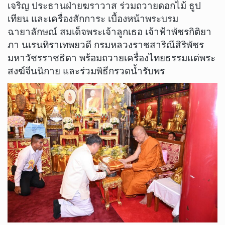
เจริญ ประธานฝ่ายฆราวาส ร่วมถวายดอกไม้ ธูป
เทียน และเครื่องสักการะ เบื้องหน้าพระบรม
ฉายาลักษณ์ สมเด็จพระเจ้าลูกเธอ เจ้าฟ้าพัชรกิติยา
ภา นเรนทิราเทพยวดี กรมหลวงราชสาริณีสิริพัชร
มหาวัชรราชธิดา พร้อมถวายเครื่องไทยธรรมแด่พระ
สงฆ์จีนนิกาย และร่วมพิธีกรวดน้ำรับพร