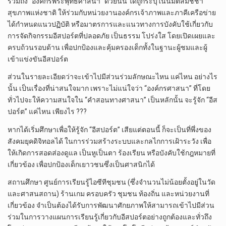
รวมถึง “องค์กรพระพุทธศาสนา” ด้วยนั้น ได้ถูกระบุในนมติสมัชชา
สุขภาพแห่งชาติ ให้ร่วมกับหน่วยงานองค์กรเจ้าภาพและภาคีเครือข่าย
ได้กำหนดแนวปฏิบัติ หรือมาตรการและแนวทางการบังคับใช้เกี่ยวกับ
การจัดกิจกรรมอีสปอร์ตที่ปลอดภัย เป็นธรรม โปร่งใส โดยเปิดเผยและ
ครบถ้วนรอบด้าน เพื่อปกป้องและคุ้มครองเด็กทั้งในฐานะผู้ชมและผู้
เข้าแข่งขันอีสปอร์ต
ส่วนในรายละเอียดว่าจะเข้าไปมีส่วนร่วมลักษณะไหน แค่ไหน อย่างไร
นั้น เป็นเรื่องที่น่าสนใจมาก เพราะไม่แน่ใจว่า “องค์กรศาสนา” ที่โดย
ทั่วไปจะให้ความสนใจใน “คำสอนทางศาสนา” เป็นหลักนั้น จะรู้จัก “อีส
ปอร์ต” แค่ไหน เพียงไร ???
หากได้เริ่มศึกษาเพื่อให้รู้จัก “อีสปอร์ต” เสียแต่ตอนนี้ ก็จะเป็นที่พึ่งของ
สังคมยุคดิจิทอลได้ ในการร่วมสร้างระบบและกลไกการเฝ้าระวัง เพื่อ
ให้เกิดการสอดส่องดูแล เป็นหูเป็นตา ร้องเรียน หรือบังคับใช้กฎหมายที่
เกี่ยวข้อง เพื่อปกป้องเด็กเยาวชนซึ่งเป็นศาสนิกได้
สถานศึกษา ศูนย์การเรียนรู้ไอซีทีชุมชน (ซึ่งจำนวนไม่น้อยตั้งอยู่ในวัด
และศาสนสถาน) ร้านเกม ครอบครัว ชุมชน ท้องถิ่น และหน่วยงานที่
เกี่ยวข้อง จำเป็นต้องได้รับการพัฒนาศักยภาพให้สามารถเข้าไปมีส่วน
ร่วมในการวางแผนการเรียนรู้เกี่ยวกับอีสปอร์ตอย่างถูกต้องและทั่วถึง