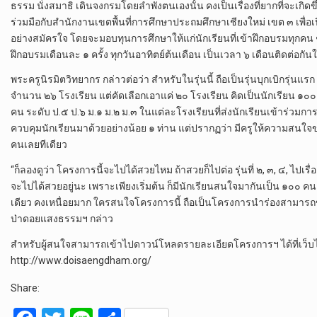
ธรรม นั่งสมาธิ เดินจงกรมโดยลำพังตนเองนั้น คงเป็นเรื่องที่ยากที่จะเกิด
ร่วมมือกับสำนักงานเขตพื้นที่การศึกษาประถมศึกษาเชียงใหม่ เขต ๓ เพื่อเ
อย่างสมัครใจ โดยจะมอบทุนการศึกษาให้แก่นักเรียนที่เข้าฝึกอบรมทุกคน 
ฝึกอบรมเดือนละ ๑ ครั้ง ทุกวันอาทิตย์ต้นเดือน เป็นเวลา ๖ เดือนติดต่อกัน
พระครูนิรมิตวิทยากร กล่าวต่อว่า สำหรับในรุ่นนี้ ถือเป็นรุ่นบุกเบิกรุ่นแ
จำนวน ๒๖ โรงเรียน แต่คัดเลือกเอาแค่ ๒๐ โรงเรียน คิดเป็นนักเรียน ๑๐๐
คน ระดับ ป.๕ ป.๖ ม.๑ ม.๒ ม.๓ ในแต่ละโรงเรียนที่ส่งนักเรียนเข้าร่วมก
ควบคุมนักเรียนมาด้วยอย่างน้อย ๑ ท่าน แต่ปรากฏว่า มีครูให้ความสนใจ
คนเลยทีเดียว
“ก็ลองดูว่า โครงการนี้จะไปได้สวยไหม ถ้าสวยก็ไปต่อ รุ่นที่ ๒, ๓, ๔, ไปเรื่อ
จะไปได้สวยอยู่นะ เพราะเพียงเริ่มต้น ก็มีนักเรียนสนใจมากันเป็น ๑๐๐ คน
เดียว คงเหนื่อยมาก ใครสนใจโครงการนี้ ถือเป็นโครงการนำร่องสามารถข
ป่าดอยแสงธรรมฯ กล่าว
สำหรับผู้สนใจสามารถเข้าไปดาวน์โหลดรายละเอียดโครงการฯ ได้ที่เว
http://www.doisaengdham.org/
Share: