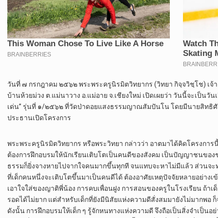
วันที่ ๗ กรกฎาคม ๒๕๖๒ พระพระครูนิรมิตวิทยากร (วิทยา กิจฺจวิชฺโช)
บ้านห้วยม่วง ต.แม่นาวาง อ.แม่อาย จ.เชียงใหม่ เปิดเผยว่า วันนี้จะเป็น
เด่น” รุ่นที่ ๑/๒๕๖๒ ที่วัดป่าดอยแสงธรรมญาณสัมปันโน โดยมีนายสิทธิศักด
ประธานเปิดโครงการ
พระพระครูนิรมิตวิทยากร หรือพระวิทยา กล่าวว่า อาตมาได้คิดโครงการนี้ขึ
ต้องการฝึกอบรมให้นักเรียนเติบโตเป็นคนดีของสังคม เป็นปัญญาชนของชาต
ธรรมก็ยิ่งจางหายไปจากใจคนมากขึ้นทุกที จนแทบจะหาไม่มีแล้ว ส่วนจะท
ที่เด็กคนหนึ่งจะเติบโตขึ้นมาเป็นคนดีได้ ต้องอาศัยเหตุปัจจัยหลายอย่างเข้
เอาใจใส่ของญาติพี่น้อง การคบเพื่อนฝูง การสอนของครูในโรงเรียน ถ้าเด็ก
รอดได้ไม่ยาก แต่สำหรับเด็กที่ยังมีนิสัยแห่งความดีสั่งสมมายังไม่มากพอ 
ดังนั้น การฝึกอบรมให้เด็ก ๆ รู้จักหนทางแห่งความดี จึงถือเป็นสิ่งจำเป็นอย