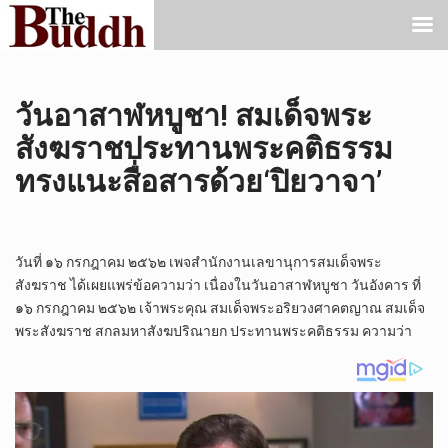
วันอาสาฬหบูชา! สมเด็จพระ
สังฆราชประทานพระคติธรรม
ทรงแนะสื่อสารด้วย‘ปิยวาจา’
วันที่ ๑๖ กรกฎาคม ๒๕๖๒ เพจสำนักงานเลขานุการสมเด็จพระ
สังฆราช ได้เผยแพร่ข้อความว่า เนื่องในวันอาสาฬหบูชา วันอังคาร ที่
๑๖ กรกฎาคม ๒๕๖๒ เจ้าพระคุณ สมเด็จพระอริยวงศาคตญาณ สมเด็จ
พระสังฆราช สกลมหาสังฆปริณายก ประทานพระคติธรรม ความว่า