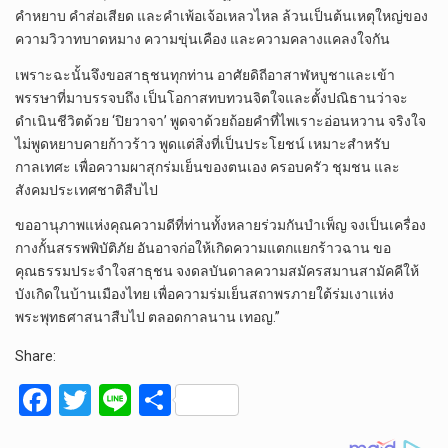
คำหยาบ คำส่อเสียด และคำเพ้อเจ้อเหลวไหล ล้วนเป็นต้นเหตุใหญ่ของ
ความวิวาทบาดหมาง ความขุ่นเคือง และความคลางแคลงใจกัน
เพราะฉะนั้นจึงขอสาธุชนทุกท่าน อาศัยดิถีอาสาฬหบูชาและเข้า
พรรษาที่มาบรรจบถึง เป็นโอกาสทบทวนจิตใจและตั้งปณิธานว่าจะ
ดำเนินชีวิตด้วย ‘ปิยวาจา’ พูดจาด้วยถ้อยคำที่ไพเราะอ่อนหวาน จริงใจ
ไม่พูดหยาบคายก้าวร้าว พูดแต่สิ่งที่เป็นประโยชน์ เหมาะสำหรับ
กาลเทศะ เพื่อความผาสุกร่มเย็นของตนเอง ครอบครัว ชุมชน และ
สังคมประเทศชาติสืบไป
ขออานุภาพแห่งคุณความดีที่ท่านทั้งหลายร่วมกันบำเพ็ญ จงเป็นเครื่อง
กางกั้นสรรพพิบัติภัย อันอาจก่อให้เกิดความแตกแยกร้าวฉาน ขอ
คุณธรรมประจำใจสาธุชน จงดลบันดาลความสมัครสมานสามัคคีให้
บังเกิดในบ้านเมืองไทย เพื่อความร่มเย็นสถาพรภายใต้ร่มเงาแห่ง
พระพุทธศาสนาสืบไป ตลอดกาลนาน เทอญ.”
Share:
F
T
Li
S
a
wi
n
h