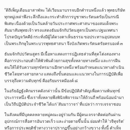
“ดิถีเพ็ญเดือนอาสาฬหะ ได้เวียนมาบรรจบอีกคำรบหนึ่งแล้ว พุทธบริษัท
ทุกหมู่เหล่าพึงระลึกถึงและกระทำสักการบูชาพระรัตนตรัยเป็นกรณี
พิเศษ เนื่องด้วยเป็นวันคล้ายวันประกาศพระศาสนาของสมเด็จพระ
สัมมาสัมพุทธเจ้า ทรงแสดงธัมมจักกัปวัตนสูตรเป็นพระปฐมเทศนา
โปรดปัญจวัคคีย์ กระทั่งมีผู้ได้ดวงตาเห็นธรรม ขอประทานอุปสมบท
เป็นพระภิกษุในพระบวรพุทธศาสนา จึงบังเกิดพระรัตนตรัยครบองค์ ๓
ธัมมจักกัปปวัตนสูตร มีเนื้อหาแสดงการปฏิเสธส่วนที่สุดโต่งสองทาง
คือการประกอบตัวให้พัวพันด้วยกามสุขทั้งหลายทางหนึ่ง และการฝืน
ตนให้ได้รับความทุกข์ทรมานอีกทางหนึ่ง พร้อมกำหนดแนวทางดำเนิน
ชีวิตโดยทางสายกลาง แสดงถึงขั้นตอนและแนวทางในการปฏิบัติเพื่อ
บรรลุถึงความดับทุกข์ คืออริยมรรคมีองค์ ๘
ในอริยอัฏฐังคิกมรรคดังกล่าวนั้น มีข้อปฏิบัติสำคัญเพื่อความพ้นทุกข์
ประการหนึ่ง ซึ่งเราทั้งหลายพึงพินิจพิจารณาให้ถ้วนถี่ พร้อมน้อมนำมา
เป็นวิถีปฏิบัติประจำชีวิต ได้แก่ ‘สัมมาวาจา’ ที่แปลว่า การเจรจาชอบ
ในสังคมที่มีบุคคลหลายหมู่คณะอยู่ร่วมกัน มีผู้คนเจรจาติดต่อกันผ่าน
อุปกรณ์การสื่อสารอันรวดเร็ว และง่ายดายขึ้นนั้น ย่อมทำให้ ‘วจีทุจริต’
หรือการประพฤติชั่วทางวาจาปรากฏขึ้นอย่างกว้างขวาง ทั้งนี้ คำเท็จ