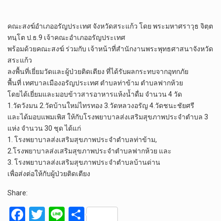
คณะสงฆ์อำเภออรัญประเทศ จังหวัดสระแก้ว โดย พระมหาศราวุธ จิตฺต
ทนฺโต ป.ธ.9 เจ้าคณะอำเภออรัญประเทศ
พร้อมด้วยคณะสงฆ์ ร่วมกับ เจ้าหน้าที่สำนักงานพระพุทธศาสนาจังหวัด
สระแก้ว
ลงพื้นที่เยี่ยมวัดและผู้ป่วยติดเตียง ที่ได้รับผลกระทบจากอุทกภัย
พื้นที่ เทศบาลเมืองอรัญประเทศ ตำบลท่าข้าม ตำบลฟากห้วย
โดยได้เยี่ยมและมอบข้าวสารอาหารแห้งน้ำดื่ม จำนวน 4 วัด
1.วัดวังมน 2.วัดบ้านใหม่ไทรทอง 3.วัดหลวงอรัญ 4.วัดชนะชัยศรี
และได้มอบแพมเพิส ให้กับโรงพยาบาลส่งเสริมสุขภาพประจำตำบล 3
แห่ง จำนวน 30 ชุด ได้แก่
1. โรงพยาบาลส่งเสริมสุขภาพประจำตำบลท่าข้าม,
2.โรงพยาบาลส่งเสริมสุขภาพประจำตำบลฟากห้วย และ
3. โรงพยาบาลส่งเสริมสุขภาพประจำตำบลบ้านด่าน
เพื่อส่งต่อให้กับผู้ป่วยติดเตียง
Share:
F
T
Li
S