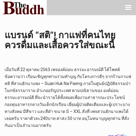
แบรนด์ “สติ”! กาแฟที่คนไทย
ควรดื่มและเสื้อควรใส่ขณะนี้
เมื่อวันที่ 22 ตุลาคม 2563 เพจองค์ม่อน ธรรมะอารมณ์ดี ได้โพสต์
ข้อความว่า เรียนเชิญทุกท่านร่วมทำบุญ กับโครงการดีๆ จากร้านกาแฟ
สติ ที่สวนฮักนาแพง – Suan Huk Na Paeng ภายในศูนย์ปฎิบัติธรรมป่า
โมกข์ธรรมาราม อำเภออรัญประเทศ ตามปณิธานของ องค์ม่อน
ธรรมะอารมณ์ดี ที่จะนำรายได้ทั้งหมดเพื่องานสาธารณะประโยชน์
กองทุนอาหารกลางวันเด็กนักเรียน เยี่ยมผู้ป่วยติดเตียงและผู้เปราะบาง
ทางสังคม มีสีขาว และสีดำ ขนาด S – XXL สั่งที่ เพจสวนฮักนาแพงได้
เลยครับ ราคาตัวละ240บาท ค่าส่ง 50 บาท อนุโมทนาบุญทุกท่าน ที่สั่ง
กันมาเป็นจำนวนมากครับ