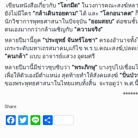
เขียนหนังสือเกี่ยวกับ
“โลกมึด”
ในวงการคณะสงฆ์หลายเ
ยังไม่มีใคร
“กล้าเดินรอยตาม”
ได้ และ
“โลกอนาคต”
ก
นักวิชาการพุทธศาสนาในปัจจุบัน
“ยอมสยบ”
ต่อชนชั้
ตนเองมากกว่ากล้าเผชิญกับ
“ความจริง”
หลายปีมานี้ยุค
“ประยุทธ์ จันทร์โอชา”
ครองอำนาจทั้งไ
เถระระดับมหาเถรสมาคม,แก้ไข พ.ร.บ.คณะสงฆ์,ปลดเจ้
“คนกล้า”
แบบ อาจารย์แสวง อุดมศรี
หลายปีมานี้มีข่าวซุบซิบว่า
“พระภิกษุ”
บางรูปไปเชื่อมโ
เพื่อให้ตัวเองมีตำแหน่ง สุดท้ายทำให้สังคมสงฆ์
“ปั่นป่
ของพระพุทธศาสนาในไทยแทบทั้งสิ้น จะรอดูว่า พ.ศ.นี
******
Share:
F
T
Li
S
a
wi
n
h