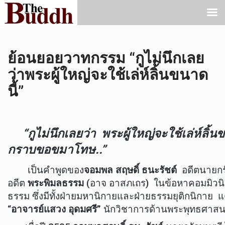
ย้อนยอยวาทกรรม “กูไม่นึกเลย
ว่าพระผู้ใหญ่จะใช้เล่ห์ลิ้นขนาด
นี้”
“
กูไม่นึกเลยว่า
พระผู้ใหญ่จะใช้เล่ห์ลิ้
กราบขอขมาโทษ..”
เป็นคำพูดของ
จอมพล สฤษดิ์ ธนะรัชต์
อดีตนายกรัฐ
อดีต
พระพิมลธรรม
(อาจ อาสภเถร) ในข้อหาคอมมิวนิส
ธรรม ซึ่งมีทั้งฝ่ายมหานิกายและฝ่ายธรรมยุติกนิกาย
“
อาจารย์แสวง อุดมศรี”
นักวิชาการด้านพระพุทธศาสนา