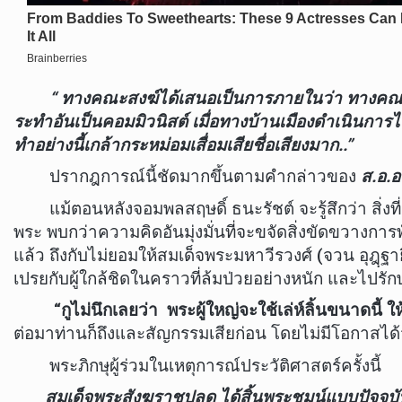
“ ทางคณะสงฆ์ได้เสนอเป็นการภายในว่า ทางคณะสงฆ
ระทำอันเป็นคอมมิวนิสต์ เมื่อทางบ้านเมืองดำเนินกา
ทำอย่างนี้เกล้ากระหม่อมเสื่อมเสียชื่อเสียงมาก..”
ปรากฎการณ์นี้ชัดมากขึ้นตามคำกล่าวของ
ส.อ.อ
แม้ตอนหลังจอมพลสฤษดิ์ ธนะรัชต์ จะรู้สึกว่า สิ่งที
พระ พบกว่าความคิดอันมุ่งมั่นที่จะขจัดสิ่งขัดขวาง
แล้ว ถึงกับไม่ยอมให้สมเด็จพระมหาวีรวงศ์ (จวน อุฎฺฐ
เปรยกับผู้ใกล้ชิดในคราวที่ล้มป่วยอย่างหนัก และไปรัก
“กูไม่นึกเลยว่า พระผู้ใหญ่จะใช้เล่ห์ลิ้นขนาดนี้
ต่อมาท่านก็ถึงและสัญกรรมเสียก่อน โดยไม่มีโอกาสได้จัดก
พระภิกษุผู้ร่วมในเหตุการณ์ประวัติศาสตร์ครั้งนี้
สมเด็จพระสังฆราชปลด ได้สิ้นพระชมน์แบบปัจจุบันท