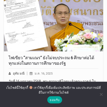
ไฟเขียว “สามเณร” ยังไม่จบประถม 6 ศึกษาต่อได้
ทุกแห่งในสถานการศึกษาของรัฐ
อุทัย มณี
ม.ค. 16, 2025
วันที่ 16 มกราคม 2568 พระธรรมวชิโรดม เจ้าคณะภาค 6 ใน
ฐานะเลขานุการคณะกรรมการการศาสนศึกษา…
เว็บไซต์นี้ใช้คุกกี้
เราใช้คุกกี้เพื่อเพิ่มประสิทธิภาพ และประสบการณ์ที่
ดีในการใช้งานเว็บไซต์
ยอมรับ