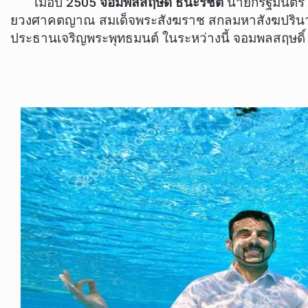
เมื่อปี 2505
จอมพลสฤษดิ์ ธนะรัชต์
นายกรัฐมนตรี 
ยวงศาคตญาณ สมเด็จพระสังฆราช สกลมหาสังฆปรินายก
ประธานเจริญพระพุทธมนต์ ในระหว่างนี้ จอมพลสฤษดิ์ 