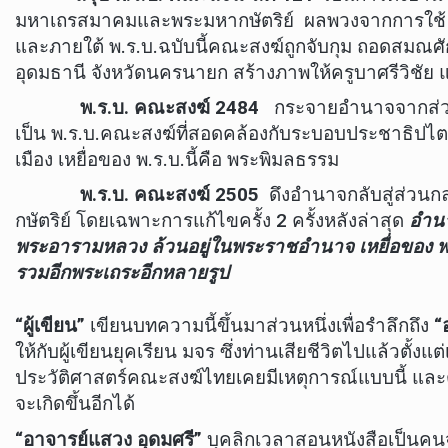
มหาเถรสมาคมและพระมหากษัตริย์ ผลพวงจากการใช้ พ.
และภายใต้ พ.ร.บ.ฉบับนี้คณะสงฆ์ถูกจับกุม ถอดสมณศ
อุดมธานี จังหวัดนครนายก สร้างภาพให้ครูบาศรีวิชัย แล
พ.ร.บ. คณะสงฆ์ 2484
กระจายอำนาจจากส่วนกลา
เป็น พ.ร.บ.คณะสงฆ์ที่สอดคล้องกับระบอบประชาธิปไ
เมือง เหยื่อของ พ.ร.บ.นี้คือ พระพิมลธรรม
พ.ร.บ. คณะสงฆ์ 2505
ดึงอำนาจกลับสู่ส่วนก
กษัตริย์ โดยเฉพาะการแก้ไขครั้ง 2 ครั้งหลังล่าสุด
อำ
น
พระอารามหลวง ล้วนอยู่ในพระราชอำนาจ เหยื่อของ พ.
รวมอีกพระเถระอีกหลายรูป
“ผู้เขียน”
เขียนบทความนี้ขึ้นมาส่วนหนึ่งเพื่อรำลึกถึง
“อ
ให้กับผู้เขียนยุคเรียน มจร ซึ่งท่านเสียชีวิตไปแล้วตั้ง
ประวัติศาสตร์คณะสงฆ์ไทยเคยมีเหตุการณ์แบบนี้ และต
จะเกิดขึ้นอีกได้
“อาจารย์แสวง อุดมศรี”
บุคลิกเวลาสอนหนังสือเป็นคนจ