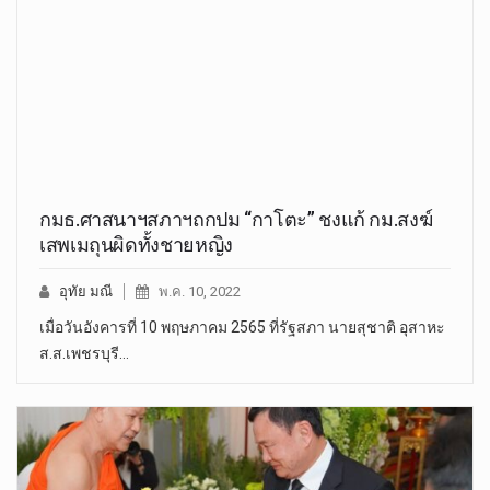
กมธ.ศาสนาฯสภาฯถกปม “กาโตะ” ชงแก้ กม.สงฆ์
เสพเมถุนผิดทั้งชายหญิง
อุทัย มณี
พ.ค. 10, 2022
เมื่อวันอังคารที่ 10 พฤษภาคม 2565 ที่รัฐสภา นายสุชาติ อุสาหะ
ส.ส.เพชรบุรี…