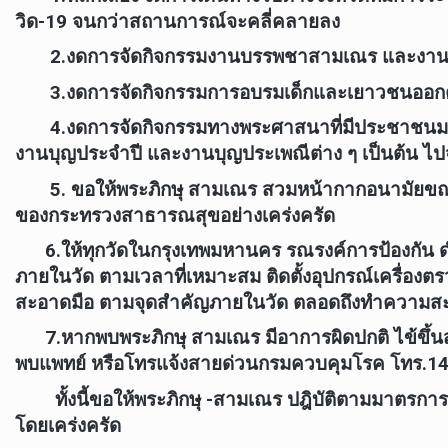
วิด-19 จนกว่าสถานการณ์จะคลี่คลายลง
2.งดการจัดกิจกรรมงานบรรพชาสามเณร และงานอ
3.งดการจัดกิจกรรมการอบรมเด็กและเยาวชนออกค
4.งดการจัดกิจกรรมทางพระศาสนาที่มีประชาชนมาร
งานบุญประจำปี และงานบุญประเพณีต่าง ๆ เป็นต้น ไปจ
5. ขอให้พระภิกษุ สามเณร สวมหน้ากากอนามัยขณ
ของกระทรวงสาธารณสุขอย่างเคร่งครัด
6.ให้ทุกวัดในกรุงเทพมหานคร รณรงค์การป้องกัน ดำ
ภายในวัด ตามเวลาที่เหมาะสม ติดตั้งอุปกรณ์เครื่อง
สะอาดมือ ตามจุดสำคัญภายในวัด ตลอดถึงทำความส
7.หากพบพระภิกษุ สามเณร มีอาการผิดปกติ ไข้ขึ้นสูง 
พบแพทย์ หรือโทรแจ้งสายด่วนกรมควบคุมโรค โทร.142
ทั้งนี้ขอให้พระภิกษุ -สามเณร ปฎิบัติตามมา
โดยเคร่งครัด