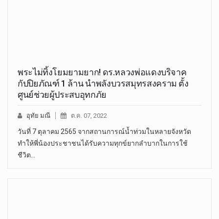
พระไม่ทิ้งโยมยามยาก! ดร.หลวงพ่อแดงบริจาค
กัปปิยภัณฑ์ 1 ล้าน นำพลังบวรสมุทรสงคราม ตั้ง
ศูนย์ช่วยผู้ประสบอุทกภัย
อุทัย มณี
ต.ค. 07, 2022
วันที่ 7 ตุลาคม 2565 จากสถานการณ์น้ำท่วมในหลายจังหวัด
ทำให้พี่น้องประชาชนได้รับความทุกข์ยากลำบากในการใช้
ชีวิต…