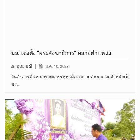
มส.แต่งตั้ง “พระสังฆาธิการ” หลายตำแหน่ง
อุทัย มณี
ม.ค. 10, 2023
วันอังคารที่ ๑๐ มกราคม ๒๕๖๖ เมื่อเวลา ๑๔.๐๐ น. ณ ตำหนักเพ็
ชร…