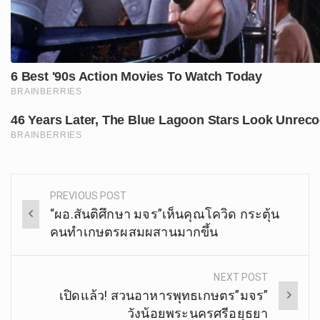
PREVIOUS POST
Post
“ผอ.สันติศึกษา มจร”เห็นคุณโควิด กระตุ้น
navigation
คนทำเกษตรผสมผสานมากขึ้น
NEXT POST
เปิดแล้ว! สวนอาหารพุทธเกษตร”มจร”
วังน้อยพระนครศรีอยุธยา