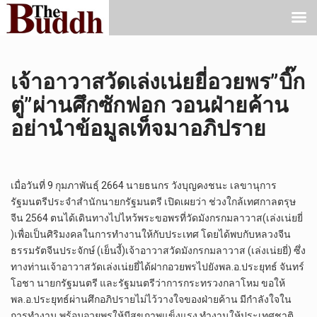
เจ้าอาวาสวัดเล่งเน่ยยี่อวยพร”บิ๊ก
ตู่”ผ่านศึกซักฟอก วอนฝ่ายค้าน
อย่านำข้อมูลเท็จมาอภิปราย
เมื่อวันที่ 9 กุมภาพันธุ์ 2664 นายธนกร วังบุญคงชนะ เลขานุการ
รัฐมนตรีประจำสำนักนายกรัฐมนตรี เปิดเผยว่า ช่วงใกล้เทศกาลตรุษ
จีน 2564 ตนได้เดินทางไปไหว้พระขอพรที่วัดมังกรกมลาวาส(เล่งเน่ยยี่
)เพื่อเป็นศิริมงคลในการทำงานให้กับประเทศ โดยได้พบกับหลวงจีน
ธรรมรัตจีนประจักษ์ (เย็นงี้)เจ้าอาวาสวัดมังกรกมลาวาส (เล่งเน่ยยี่) ซึ่ง
ทางท่านเจ้าอาวาสวัดเล่งเน่ยยี่ได้ฝากอวยพรไปยังพล.อ.ประยุทธ์ จันทร์
โอชา นายกรัฐมนตรี และรัฐมนตรีว่าการกระทรวงกลาโหม ขอให้
พล.อ.ประยุทธ์ผ่านศึกอภิปรายไม่ไว้วางใจของฝ่ายค้าน มีกำลังใจใน
การทำงาน พร้อมอวยพรให้มีสุขภาพแข็งแรง ทำงานให้ประเทศชาติ