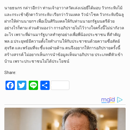
นายธนกร กล่าวอีกว่า ท่านเจ้าอาวาสวัดเล่งเน่ยยี่ได้มอบ วัวกระทิงไม้
และกระเช้าตุ๊กตาวัวกระทิง เรียกว่าวัวมงคล วัวนำโชค วัวกระทิงปีฉลู
ฝากให้ท่านนายกฯ เพื่อเป็นศิริมงคลให้กับท่านนายกรัฐมนตรีด้วย
อย่างไรก็ตาม ส่วนตัวมองว่า การอภิปรายไม่ไว้วางใจครั้งนี้ไม่น่ากังวล
อะไร เพราะที่ผ่านมารัฐบาลทำทุกอย่างเพื่อพี่น้องประชาชน ที่สำคัญ
พล.อ.ประยุทธ์มีความตั้งใจทำงานให้กับประชาชนด้วยความซื่อสัตย์
สุจริต และพร้อมที่จะชี้แจงฝ่ายค้าน ตนจึงอยากให้การอภิปรายครั้งนี้
สร้างสรรค์ ไม่อยากเห็นการนำข้อมูลเท็จมาอภิปราย ประเภทตีหัวเข้า
บ้าน เพราะประชาชนไม่ได้ประโยชน์
Share:
F
T
Li
S
a
wi
n
h
ce
tt
e
ar
b
er
e
o