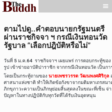
ตามไปดู..คำตอบนายกรัฐมนตรี
ผ่านราชกิจจา ฯ กรณีเงินทอนวัด
รัฐบาล “เลือกปฎิบัติหรือไม่”
วันที่ 5 ม.ค.64 ราชกิจจาฯ เผยแพร่ การตอบกระทู้ของ 
รูป เข้าข่ายอาบัติปาราชิก จากกรณีเงินทอนวัด เป็นกา
โดยเป็นกระทู้ถามของ
นายเพชรวรรต วัฒนพงศศิริกุล
ส
ศาสนาแห่งชาติ ทำให้เกิดข้อกังขาจากมติมหาเถรสมาค
ภิกขุภาวะความเป็นภิกษุย่อมสิ้นสุดลงในขณะที่เซ็น จ่าย
ปัญหาในทางปฏิบัติกับทุกวัดที่ได้รับเงินอุดหนุน