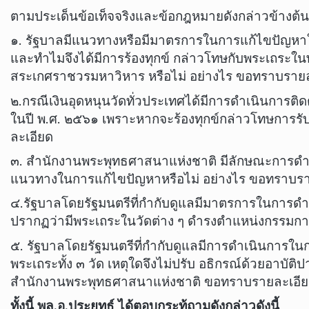
ตามประเด็นข้อเท็จจริงและข้อกฎหมายดังกล่าวข้างต้น
๑. รัฐบาลมีแนวทางหรือมีมาตรการในการแก้ไขปัญหาในก
และทำไมจึงได้มีการร้องทุกข์ กล่าวโทษกับพระเถระใน
สระเกศราชวรมหาวิหาร หรือไม่ อย่างไร ขอทราบราย
๒.กรณีเงินอุดหนุนวัดทั่วประเทศได้มีการดำเนินการติดต
ในปี พ.ศ. ๒๕๖๑ เพราะหากจะร้องทุกข์กล่าวโทษการรั
ละเอียด
๓. สำนักงานพระพุทธศาสนาแห่งชาติ มีลักษณะการดำเนิน
แนวทางในการแก้ไขปัญหาหรือไม่ อย่างไร ขอทราบรา
๔.รัฐบาลโดยรัฐมนตรีที่กำกับดูแลมีมาตรการในการดำ
ปรากฏว่ามีพระเถระในวัดต่าง ๆ ดำรงตำแหน่งกรรมกา
๕. รัฐบาลโดยรัฐมนตรีที่กำกับดูแลมีการดำเนินการใ
พระเถระทั้ง ๓ วัด เหตุใดจึงไม่ปรับ อธิกรณ์ด้วยอาบั
สำนักงานพระพุทธศาสนาแห่งชาติ ขอทราบรายละเอี
ทั้งนี้ พล.อ.ประยุทธ์ ได้ตอบกระทู้ถามดังกล่าวดังนี้