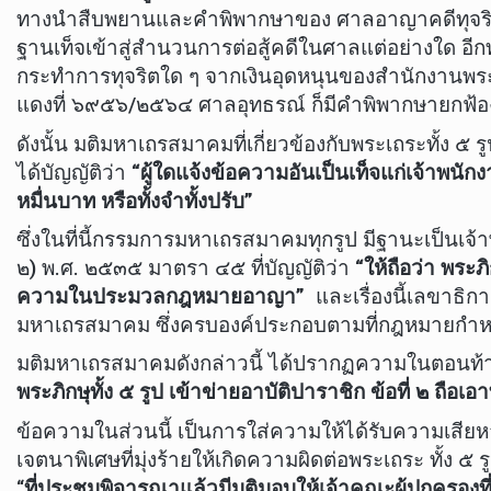
ทางนำสืบพยานและคำพิพากษาของ ศาลอาญาคดีทุจริตแล
ฐานเท็จเข้าสู่สำนวนการต่อสู้คดีในศาลแต่อย่างใด อีกท
กระทำการทุจริตใด ๆ จากเงินอุดหนุนของสำนักงานพร
แดงที่ ๖๙๕๖/๒๕๖๔ ศาลอุทธรณ์ ก็มีคำพิพากษายกฟ้อ
ดังนั้น มติมหาเถรสมาคมที่เกี่ยวข้องกับพระเถระทั้ง
ได้บัญญัติว่า
“ผู้ใดแจ้งข้อความอันเป็นเท็จแก่เจ้าพนัก
หมื่นบาท หรือทั้งจำทั้งปรับ”
ซึ่งในที่นี้กรรมการมหาเถรสมาคมทุกรูป มีฐานะเป็นเ
๒) พ.ศ. ๒๕๓๕ มาตรา ๔๕ ที่บัญญัติว่า
“ให้ถือว่า พระ
ความในประมวลกฎหมายอาญา”
และเรื่องนี้เลขาธิก
มหาเถรสมาคม ซึ่งครบองค์ประกอบตามที่กฎหมายกำหนด 
มติมหาเถรสมาคมดังกล่าวนี้ ได้ปรากฏความในตอนท้
พระภิกษุทั้ง ๕ รูป เข้าข่ายอาบัติปาราชิก ข้อที่ ๒ ถือเอ
ข้อความในส่วนนี้ เป็นการใส่ความให้ได้รับความเสียหา
เจตนาพิเศษที่มุ่งร้ายให้เกิดความผิดต่อพระเถระ ทั้ง
“
ที่ประชุมพิจารณาแล้วมีมติมอบให้เจ้าคณะผู้ปกครองท