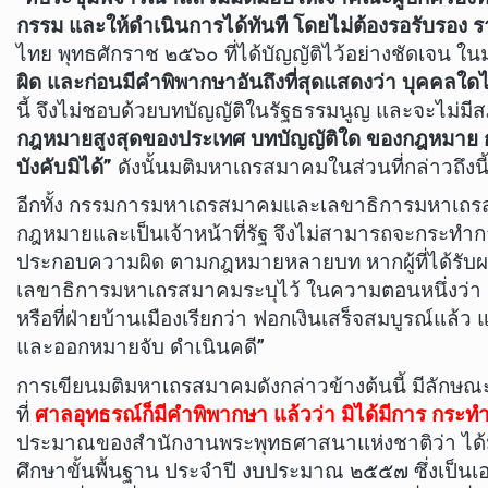
กรรม และให้ดำเนินการได้ทันที โดยไม่ต้องรอรับรอง
ไทย พุทธศักราช ๒๕๖๐ ที่ได้บัญญัติไว้อย่างชัดเจน ใน
ผิด และก่อนมีคำพิพากษาอันถึงที่สุดแสดงว่า บุคคลใด
นี้ จึงไม่ชอบด้วยบทบัญญัติในรัฐธรรมนูญ และจะไม่ม
กฎหมายสูงสุดของประเทศ บทบัญญัติใด ของกฎหมาย กฎ ห
บังคับมิได้”
ดังนั้นมติมหาเถรสมาคมในส่วนที่กล่าวถึงน
อีกทั้ง กรรมการมหาเถรสมาคมและเลขาธิการมหาเถรสมา
กฎหมายและเป็นเจ้าหน้าที่รัฐ จึงไม่สามารถจะกระทำกา
ประกอบความผิด ตามกฎหมายหลายบท หากผู้ที่ได้รับผล
เลขาธิการมหาเถรสมาคมระบุไว้ ในความตอนหนึ่งว่า “ภิ
หรือที่ฝ่ายบ้านเมืองเรียกว่า ฟอกเงินเสร็จสมบูรณ์แล
และออกหมายจับ ดำเนินคดี”
การเขียนมติมหาเถรสมาคมดังกล่าวข้างต้นนี้ มีลักษณะเ
ที่
ศาลอุทธรณ์ก็มีคำพิพากษา แล้วว่า มิได้มีการ กระทำ
ประมาณของสำนักงานพระพุทธศาสนาแห่งชาติว่า ได้ม
ศึกษาขั้นพื้นฐาน ประจำปี งบประมาณ ๒๕๕๗ ซึ่งเป็น