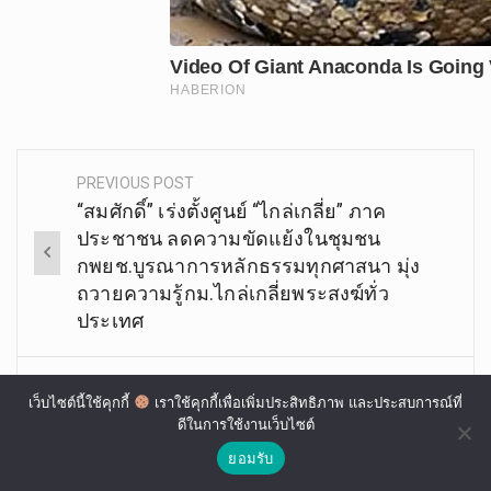
PREVIOUS POST
Post
“สมศักดิ์” เร่งตั้งศูนย์ “ไกล่เกลี่ย” ภาค
navigation
ประชาชน ลดความขัดแย้งในชุมชน
กพยช.บูรณาการหลักธรรมทุกศาสนา มุ่ง
ถวายความรู้กม.ไกล่เกลี่ยพระสงฆ์ทั่ว
ประเทศ
NEXT POST
เว็บไซต์นี้ใช้คุกกี้
เราใช้คุกกี้เพื่อเพิ่มประสิทธิภาพ และประสบการณ์ที่
“อธิการบดี มจร” มอบทุนการศึกษานิสิต
ดีในการใช้งานเว็บไซต์
“IBSC” ส่งเสริมการศึกษาพระพุทธศาสนา
ยอมรับ
นานาชาติ