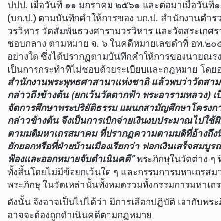
ปปป. เมื่อวันที่ ๑๑ มกราคม ๒๕๖๑ และต่อมาเมื่อวั
(บก.ป.) ตามบันทึกคำให้การของ บก.ป. สำนักงานตำรวจ
วรวิหาร วัดสัมพันธวงศารามวรวิหาร และวัดสระเกศ
ชอบกลาง ตามหมาย จ. ๖ ในคดีหมายเลขดำที่ อท.๒๐๕/๒๕๖
อย่างใด ซึ่งได้ปรากฏตามบันทึกคำให้การของนายณรง
เป็นการกระทำที่ไม่ชอบด้วยระเบียบและกฎหมาย โดยอ
สำนักงานพระพุทธศาสานาแห่งชาติ แล้วพบว่าวัดสามพ
กล่าวถึงข้างต้น (ยกเว้นวัดตากฟ้า พระอารามหลวง) เป็น
จัดการศึกษาพระปริยัติธรรม แผนกสามัญศึกษาโครงการส
กล่าวข้างต้น จึงเป็นการเบิกจ่ายเงินงบประมาณไปใช
ตามมติมหาเถรสมาคม ที่ปรากฏความตามมติที่อ้างถึงนี้ว
ยักยอกหรือที่ฝ่ายบ้านเมืองเรียกว่า ฟอกเงินเสร็จสมบ
ฟ้องและออกหมายจับดำเนินคดี”
พระภิกษุในวัดต่าง ๆ
ทั้งสิ้นโดยไม่มีข้อยกเว้นใด ๆ และกรรมการมหาเถรสมาคม
พระภิกษุ ในวัดเหล่านั้นทั้งหมดรวมทั้งกรรมการมหาเ
ดังนั้น จึงอาจเป็นไปได้ว่า มีการเลือกปฏิบัติ เอากับพระภิ
อาจจะต้องถูกดำเนินคดีตามกฎหมาย