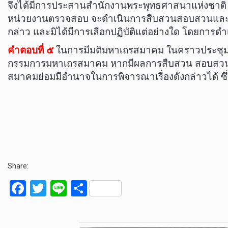
จึงได้มีการประสานสำนักงานพระพุทธศาสนาแห่งชาติ ไปร
หน่วยงานตรวจสอบ จะดำเนินการสืบสวนสอบสวนและขย
กล่าว และมิได้มีการเลือกปฏิบัติแต่อย่างใด โดยก
คำตอบที่ ๕
ในการมีมติมหาเถรสมาคม ในคราวประชุมคร
กรรมการมหาเถรสมาคม หากมีผลการสืบสวน สอบสวนหรือ
สมาคมย่อมมีอำนาจในการพิจารณาเรื่องดังกล่าวได้ ซึ่ง
Share:
F
T
Li
S
a
wi
n
h
ce
tt
e
ar