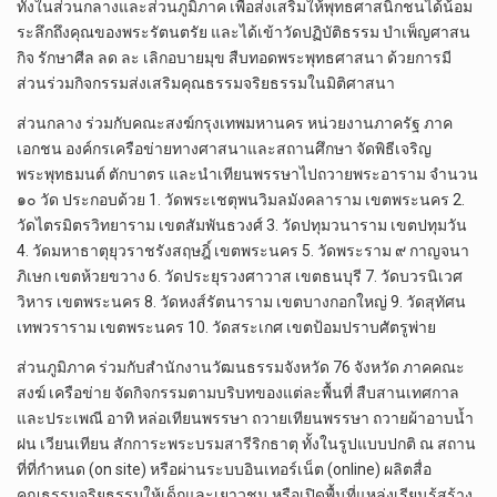
ทั้งในส่วนกลางและส่วนภูมิภาค เพื่อส่งเสริมให้พุทธศาสนิกชนได้น้อม
ระลึกถึงคุณของพระรัตนตรัย และได้เข้าวัดปฏิบัติธรรม บำเพ็ญศาสน
กิจ รักษาศีล ลด ละ เลิกอบายมุข สืบทอดพระพุทธศาสนา ด้วยการมี
ส่วนร่วมกิจกรรมส่งเสริมคุณธรรมจริยธรรมในมิติศาสนา
ส่วนกลาง ร่วมกับคณะสงฆ์กรุงเทพมหานคร หน่วยงานภาครัฐ ภาค
เอกชน องค์กรเครือข่ายทางศาสนาและสถานศึกษา จัดพิธีเจริญ
พระพุทธมนต์ ตักบาตร และนำเทียนพรรษาไปถวายพระอาราม จำนวน
๑๐ วัด ประกอบด้วย 1. วัดพระเชตุพนวิมลมังคลาราม เขตพระนคร 2.
วัดไตรมิตรวิทยาราม เขตสัมพันธวงศ์ 3. วัดปทุมวนาราม เขตปทุมวัน
4. วัดมหาธาตุยุวราชรังสฤษฎิ์ เขตพระนคร 5. วัดพระราม ๙ กาญจนา
ภิเษก เขตห้วยขวาง 6. วัดประยุรวงศาวาส เขตธนบุรี 7. วัดบวรนิเวศ
วิหาร เขตพระนคร 8. วัดหงส์รัตนาราม เขตบางกอกใหญ่ 9. วัดสุทัศน
เทพวราราม เขตพระนคร 10. วัดสระเกศ เขตป้อมปราบศัตรูพ่าย
ส่วนภูมิภาค ร่วมกับสำนักงานวัฒนธรรมจังหวัด 76 จังหวัด ภาคคณะ
สงฆ์ เครือข่าย จัดกิจกรรมตามบริบทของแต่ละพื้นที่ สืบสานเทศกาล
และประเพณี อาทิ หล่อเทียนพรรษา ถวายเทียนพรรษา ถวายผ้าอาบน้ำ
ฝน เวียนเทียน สักการะพระบรมสารีริกธาตุ ทั้งในรูปแบบปกติ ณ สถาน
ที่ที่กำหนด (on site) หรือผ่านระบบอินเทอร์เน็ต (online) ผลิตสื่อ
คุณธรรมจริยธรรมให้เด็กและเยาวชน หรือเปิดพื้นที่แหล่งเรียนรู้สร้าง