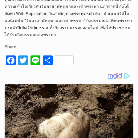
ความเข้าใจเกี่ยวกับวันอาสาฬหบูชาและเข้าพรรษา นอกจากนี้ ยังได้
จัดทำ Web Application วันสำคัญทางพระพุทธศาสนา นำเสนอวีดิโอ
แอนิเมชั่น “วันอาสาฬหบูชาและเข้าพรรษา” กิจกรรมหล่อเทียนพรรษา
ประจำปีเกิด On line รวมทั้งกิจกรรมธรรมะออนไลน์ เพื่อให้ประชาชน
ได้ร่วมกิจกรรมตลอดพรรษา.
Share:
F
T
Li
S
a
wi
n
h
ce
tt
e
ar
b
er
e
o
o
k