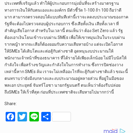
ประเทศที่เจริญแล้ว ทำให้ผู้ประกอบการมุ่งมั่นที่จะสร้างมาตรฐาน
ทางการเงินให้กับตนเองและองค์กร มีตัวชี้วัด 1-100 ถ้า 100 ถือว่าดี
มาก สามารถตรวจสอบได้แบบทันทีเท่านี้เราจะลดงบประมาณของภาค
รัฐที่จะต้องไปตรวจสอบผู้ประกอบการ ซึ่งเสียทั้งเงิน เสียทั้งเวลา ที่
สำคัญเสียโอกาส สำหรับในเวลานี้ ตนเห็นว่า ต้อง Set Zero แล้ว รัฐ
ต้องเอาเงินโยนเข้าระบบผ่าน SMEs เพื่อให้เขาหมุนเงินในระบบผ่าน
รากหญ้า หากจะเสียก็ต้องยอมรับความเสียหายบ้าง แต่จะเปิดโอกาส
ให้SMEs ได้เติบโตและต่อสู้กับต่างชาติ อุดหนุนงบประมาณให้
พนักงานเจ้าหน้าที่ของธนาคาร ที่ได้รายได้เพียงเล็กน้อย ไม่มีโบนัสให้
กำลังใจ เพื่อสร้างขวัญและกำลังใจในการทำงาน ซึ่งการปิดช่องวาง
เหล่านี้หาก SMEs ล้ม เราจะไม่เหลืออะไรที่จะสู้กับต่างชาติแล้ว ขณะนี้
ตนทราบว่ายังมีงบกลางและงบประมาณอยู่หลายส่วน ที่อยู่ในมือของ
พลเอก ประยุทธ์ จันทร์โอชา นายกรัฐมนตรี ตนเห็นว่าต้องรีบปล่อย
ถึงSMEs ให้เร็วที่สุด ก่อนที่ประเทศชาติจะเสียหายไปมากกว่านี้
Share:
F
T
Li
S
a
wi
n
h