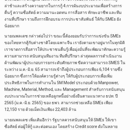
ล่าช้าและสร้างความยากในการกู้ 4.การผันงบประมาณเพื่อสร้างการ
ตื่นรู้ ความซื่อสัตย์ ความมานะอดทน การสื่อสาร ทักษะอาชีพ และทีม
งานที่ปรึกษา รวมถึงการฝึกอบรม การประชาสัมพันธ์ ให้กับ SMEs ยัง
น้อยมาก
นายณพลเดช กล่าวต่อไปว่า ขณะนี้ต้องยอมรับว่าการแข่งขัน SMEs
ของไทยหากสู้กับต่างชาติโดยเฉพาะจีน เรายังตามเขาอยู่มากในทุกมิติ
เราขาดการสื่อสารให้ประชาชนตื่นรู้เพื่อมุ่งมั่นที่จะพัฒนาทักษะความรู้
ความสามารถ สนับสนุนทีมงาน ทีมที่ปรึกษา ล่าสุดผลการดำเนินงาน
ด้านพัฒนาผู้ประกอบการยกระดับศักยภาพ ขีดความสามารถ SMES ใน
ระหว่าง ม.ค.-มิ.ย. 65 สามารถเข้าถึงผู้ประกอบการเพียง 6,104 รายซึ่ง
น้อยมาก ซึ่งการให้องค์ความรู้ต่างๆ ให้กับผู้ประกอบการเพื่อเพิ่ม
ประสิทธิภาพในการทำงานใน 5M Model ประกอบด้วย Manpower,
Machine, Material, Method, และ Management สำหรับการสนับสนุน
งบประมาณในการช่วยเหลือลูกหนี้อย่างยั่งยืนตามแนวทาง ธปท. ปี
2565 (ม.ค.-มิ.ย. 2565) ของ ธพว. สามารถช่วยเหลือ SMEs เพียง
12,150 ราย ด้วยเม็ดเงินเพียง 22,403 ล้าน
นายณพลเดช เพิ่มเติมอีกว่า รัฐบาลควรสนับสนุนให้ SMEs ให้เขา
ซื่อสัตย์ ต่อผู้ให้กู้ และต่อตนเอง โดยสร้าง Credit score ดังในหลาย