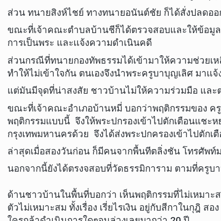
ส่วน​ ทนายสิงห์ไชย์ ทางทนายอนันต์ชัย ก็ได้สั่งปลด
ขณะที่เจ้าคณะตำบลบ้านชีก็ได้ตรวจสอบและให้ข้อมูลก
การเป็นพระ และเเจ้งความดำเนินคดี
ส่วนกรณีที่ทนายกองทัพธรรมได้เข้ามาให้ความช่วยเหลือก
ทำให้ไม่เข้าใจกัน ตนเองจึงนำพระครูบาบุญเลิศ มาเเจ
แต่มันมีจุดที่น่าสงสัย ชาวบ้านไม่ให้ความร่วมมือ แล
ขณะที่เจ้าคณะอำเภอบ้านหมี่ บอกว่าพฤติกรรมของ ครูบาบ
พฤติกรรมแบบนี้ จึงให้พระปกรองเข้าไปตักเตือนแชะหยุ
กรุงเทพมหานครด้วย จึงได้ส่งพระปกครองเข้าไปตักเตื
ล่าสุดเมื่อสองวันก่อน ก็มีคนจากพื้นทีตลิ่งชัน โทรศัพท
นอกจากนี้ยังได้ตรงจสอบที่วัดธรรมิการาม ตามที่ครูบา
ด้านชาวบ้านในพื้นที่บอกว่า เห็นพฤติกรรมที่ไม่เหมา
ตัวไม่เหมาะสม ทั้งเรื่อง เรี่ยไรเงิน อยู่กับสีกาในกุฎ
ใครกล้าดำเนินการใดๆจนล่วงเลยมากว่า 20 ปี