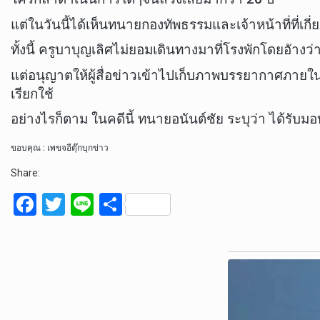
แต่ในวันนี้ได้เห็นทนายกองทัพธรรมและเจ้าหน้าที่ที่
ทั้งนี้ ครูบาบุญเลิศไม่ยอมเดินทางมาที่โรงพักโดยอัางว
แต่อนุญาตให้ผู้สื่อข่าวเข้าไปเก็บภาพบรรยากาศภายในวั
เรียกใช้
อย่างไรก็ตาม ในคดีนี้ ทนายอนันต์ชัย ระบุว่า ได้ร
ขอบคุณ : เพขจอีตุ๊กบุกข่าว
Share:
F
T
Li
S
a
wi
n
h
ce
tt
e
ar
b
er
e
o
o