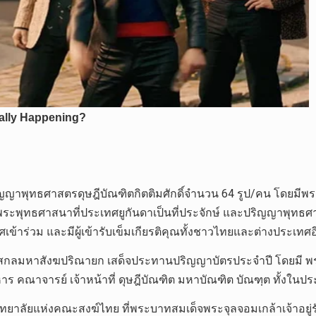
ญญาพุทธศาสตรดุษฎีบัณฑิตกิตติมศักดิ์จำนวน 64 รูป/คน โดยมีพร
พระพุทธศาสนาที่ประเทศยูกันดาเป็นที่ประจักษ์ และปริญญาพุทธ
้าร่วม และมีผู้เข้ารับเข็มเกียรติคุณทั้งชาวไทยและต่างประเทศอ
สกลมหาสังฆปริณายก เสด็จประทานปริญญาบัตรประจำปี โดยมี พร
ร คณาจารย์ เจ้าหน้าที่ ดุษฎีบัณฑิต มหาบัณฑิต บัณฑฺต ทั้งใน
าลัยแห่งคณะสงฆ์ไทย ที่พระบาทสมเด็จพระจุลจอมเกล้าเจ้าอยู่รัชก