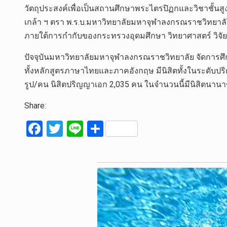
วัตถุประสงค์เพื่อเป็นสถานศึกษาพระไตรปิฏกและวิชาชั้น
เกล้า ฯ ตรา พ.ร.บ.มหาวิทยาลัยมหาจุฬาลงกรณราชวิทยาลั
ภายใต้การกำกับของกระทรวงอุดมศึกษา วิทยาศาสตร์ วิจั
ปัจจุบันมหาวิทยาลัยมหาจุฬาลงกรณราชวิทยาลัย จัดการศึ
ทั้งหลักสูตรภาษาไทยและภาคอังกฤษ มีนิสิตทั้งในระดับปร
รูป/คน นิสิตปริญญาเอก 2,035 คน ในจำนวนนี้มีนิสิตนาน
Share:
F
T
Li
S
a
wi
n
h
ce
tt
e
ar
b
er
e
o
o
k