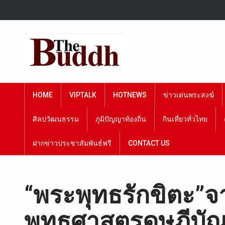
HOME
VIPTALK
HOTNEWS
ข่าวเด่นพระสงฆ์
ศิลปวัฒนธรรม
ภูมิปัญญาท้องถิ่น
กินเที่ยวทั่วไทย
ฝากข่าวประชาสัมพันธ์ฟรี
CONTACT US
“พระพุทธรักขิตะ”จ
พุทธศาสตรดุษฎีบัณ