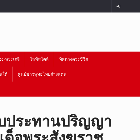
อง-พระเกจิ
ไลฟ์สไตล์
ทิศทางดวงชีวิต
นใต้
ศูนย์ข่าวพุทธไทยต่างแดน
ารับประทานปริญญา
มเด็จพระสังฆราช