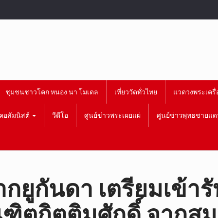
ชุมชนชาวโคก หนอง นา โมเดล
เที่ยววัดทั่วไทย
แวดวงพระเครื่
คอลัมนิสต์
วีดีโอ
ศูนย์ข่าวพระเผยแผ่
ศูนย์ข่าวพุทธชายแด
ากยูกันดา เตรียมเข้
ฑิตกิตติมศักดิ์ จากส