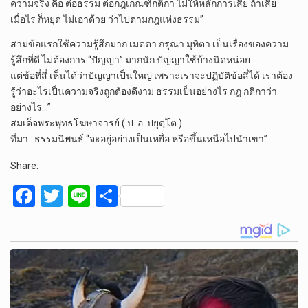
ความจริง คือ ต่อธรรม ต่อกฎเกณฑ์กติกา ไม่ให้หลักการเสีย ถ้าเสีย
เมื่อไร ก็หยุด ไม่เอาด้วย ว่าไปตามกฎแห่งธรรม”
สามข้อแรกใช้ความรู้สึกมาก เมตตา กรุณา มุทิตา เป็นเรื่องของความ
รู้สึกที่ดี ไม่ต้องการ “ปัญญา” มากนัก ปัญญาใช้บ้างนิดหน่อย
แต่ข้อที่สี่ เห็นได้ว่าปัญญาเป็นใหญ่ เพราะเราจะปฏิบัติข้อสี่ได้ เราต้อง
รู้ว่าอะไรเป็นความจริงถูกต้องดีงาม ธรรมเป็นอย่างไร กฎ กติกาว่า
อย่างไร…”
สมเด็จพระพุทธโฆษาจารย์ ( ป. อ. ปยุตฺโต )
ที่มา : ธรรมนิพนธ์ “จะอยู่อย่างเป็นเหยื่อ หรือขึ้นเหนือไปนำเขา”
Share:
F
T
Li
S
a
wi
n
h
ce
tt
e
ar
b
er
e
o
o