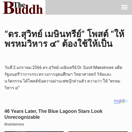
“ดร.สุวิทย์ เมษินทรีย์” โพสต์ “ให้
พรหมวิหาร ๔” ต้องใช้ให้เป็น
วันที่ 2 มกราคม 2566 ดร.สุวิทย์ เมษินทรีย์ Dr. Suvit Maesincee อดีต
รัฐมนตรีว่าการกระทรวงการอุดมศึกษา วิทยาศาสตร์ วิจัยและ
นวัตกรรม ได้โพสต์ข้อความผ่านเฟซบุ๊กส่วนตัว ความว่า ให้ “พรหม
วิหาร ๔”