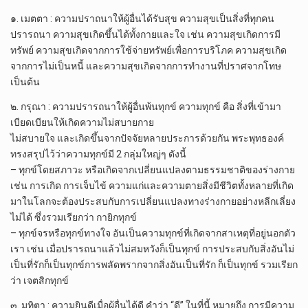
๑. เมตตา : ความปราถนาให้ผู้อื่นได้รับสุข ความสุขเป็นสิ่งที่ทุกคน
ปรารถนา ความสุขเกิดขึ้นได้ทั้งกายและใจ เช่น ความสุขเกิดการมี
ทรัพย์ ความสุขเกิดจากการใช้จ่ายทรัพย์เพื่อการบริโภค ความสุขเกิด
จากการไม่เป็นหนี้ และความสุขเกิดจากการทำงานที่ปราศจากโทษ
เป็นต้น
๒. กรุณา : ความปรารถนาให้ผู้อื่นพ้นทุกข์ ความทุกข์ คือ สิ่งที่เข้ามา
เบียดเบียนให้เกิดความไม่สบายกาย
ไม่สบายใจ และเกิดขึ้นจากปัจจัยหลายประการด้วยกัน พระพุทธองค์
ทรงสรุปไว้ว่าความทุกข์มี 2 กลุ่มใหญ่ๆ ดังนี้
– ทุกข์โดยสภาวะ หรือเกิดจากเปลี่ยนแปลงตามธรรมชาติของร่างกาย
เช่น การเกิด การเจ็บไข้ ความแก่และความตายสิ่งมีชีวิตทั้งหลายที่เกิด
มาในโลกจะต้องประสบกับการเปลี่ยนแปลงทางร่างกายอย่างหลีกเลี่ยง
ไม่ได้ ซึ่งรวมเรียกว่า กายิกทุกข์
– ทุกข์จรหรือทุกข์ทางใจ อันเป็นความทุกข์ที่เกิดจากสาเหตุที่อยู่นอกตัว
เรา เช่น เมื่อปรารถนาแล้วไม่สมหวังก็เป็นทุกข์ การประสบกับสิ่งอันไม่
เป็นที่รักก็เป็นทุกข์การพลัดพรากจากสิ่งอันเป็นที่รัก ก็เป็นทุกข์ รวมเรียก
ว่า เจตสิกทุกข์
๓. มุทิตา : ความยินดีเมื่อผู้อื่นได้ดี คำว่า “ดี” ในที่นี้ หมายถึง การมีความ