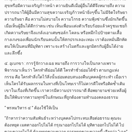
สุขหรือมีความเจริญก้าวหน้า ความยินดีเมื่อผู้อื่นได้ดีจึงหมายถึง ความ
ปรารถนาให้ผู้อื่นมีความสุขความเจริญก้าวหน้ายิ่งๆขึ้น ไม่มีจิตใจริษยา
ความริษยา คือ ความไม่สบายใจ ความโกรธ ความฟุ้งซ่านซึ่งมักเกิดขึ้น
เมื่อเห็นผู้อื่นได้ดีกว่าตน เช่น เห็นเพื่อนแต่งตัวเรียบร้อยแล้วครูชมเชยก็
เกิดความริษยาจึงแกล้งเอาเศษชอล์ก โคลน หรือหมึกไปป้ายตามเสื้อ
กางเกงของเพื่อนนักเรียนคนนั้นให้สกปรกเลอะเทอะ เราต้องหมั่นฝึกหัด
ตนให้เป็นคนที่มีมุทิตา เพราะจะสร้างไมตรีและผูกมิตรกับผู้อื่นได้ง่าย
และลึกซึ้ง
๔. อุเบกขา : การรู้จักวางเฉย หมายถึง การวางใจเป็นกลางเพราะ
พิจารณาเห็นว่า ใครทำดีย่อมได้ดี ใครทำชั่วย่อมได้ชั่ว ตามกฎแห่ง
กรรม คือ ใครทำสิ่งใดไว้สิ่งนั้นย่อมตอบสนองคืนบุคคลผู้กระทำ เมื่อเรา
เห็นใครได้รับผลกรรมในทางที่เป็นโทษเราก็ไม่ควรดีใจหรือคิดซ้ำเติม
เขาในเรื่องที่เกิดขึ้น เราควรมีความปรารถนาดี คือพยายามช่วยเหลือผู้
อื่นให้พ้นจากความทุกข์ในลักษณะที่ถูกต้องตามทำนองคลองธรรม
“ พรหมวิหาร ๔ ” ต้องใช้ให้เป็น
“ถ้าหากว่าความสัมพันธ์ระหว่างบุคคลไปกระทบเสียต่อธรรม คุณจะ
ต้องหยุด เมตตาออกไปไม่ได้ กรุณาออกไปไม่ได้ มุทิตาออกไปไม่ได้ ไป
ขวนขวายไม่ได้ ต้องหยุดขวนขวาย การหยุดขวนขวายนี้ เรียกว่า “เฉย”