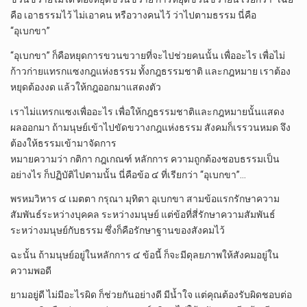
คือ เอาธรรมไว้ ไม่เอาคน หรือวางคนไว้ ว่าไปตามธรรม นี่คือ
“อุเบกขา”
“อุเบกขา” ก็คือหยุดการขวนขวายที่จะไปช่วยคนนั้น เพื่ออะไร เพื่อไม่
ก้าวก่ายแทรกแซงกฎแห่งธรรม ทั้งกฎธรรมชาติ และกฎหมาย เราต้อง
หยุดต้องงด แล้วให้กฎออกมาแสดงตัว
เราไม่แทรกแซงเพื่ออะไร เพื่อให้กฎธรรมชาติและกฎหมายนั้นแสดง
ผลออกมา ถ้ามนุษย์เข้าไปขัดขวางกฎแห่งธรรม สังคมก็เรรวนหมด จึง
ต้องให้ธรรมเข้ามาจัดการ
หมายความว่า กติกา กฎเกณฑ์ หลักการ ความถูกต้องชอบธรรมเป็น
อย่างไร ก็ปฏิบัติไปตามนั้น นี่คือข้อ ๔ ที่เรียกว่า “อุเบกขา”…
พรหมวิหาร ๔ เมตตา กรุณา มุทิตา อุเบกขา สามข้อแรกรักษาความ
สัมพันธ์ระหว่างบุคคล ระหว่างมนุษย์ แต่ข้อที่สี่รักษาความสัมพันธ์
ระหว่างมนุษย์กับธรรม ซึ่งก็คือรักษาฐานของสังคมไว้
ฉะนั้น ถ้ามนุษย์อยู่ในหลักการ ๔ ข้อนี้ ก็จะมีดุลยภาพให้สังคมอยู่ใน
ความพอดี
ยามอยู่ดี ไม่มีอะไรผิด ก็ช่วยกันอย่างดี มีน้ำใจ แต่คุณต้องรับผิดชอบต่อ