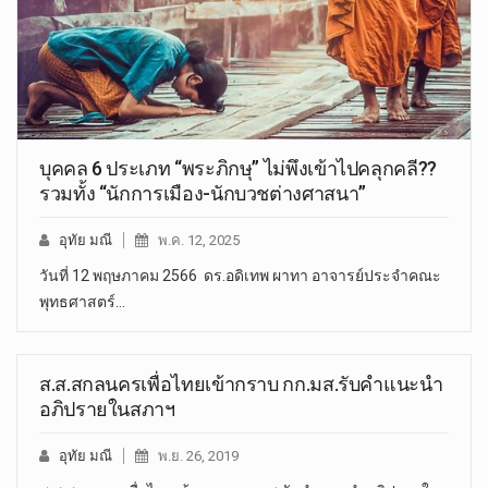
บุคคล 6 ประเภท “พระภิกษุ” ไม่พึงเข้าไปคลุกคลี??
รวมทั้ง “นักการเมือง-นักบวชต่างศาสนา”
อุทัย มณี
พ.ค. 12, 2025
วันที่ 12 พฤษภาคม 2566 ดร.อดิเทพ ผาทา อาจารย์ประจำคณะ
พุทธศาสตร์…
ส.ส.สกลนครเพื่อไทยเข้ากราบ กก.มส.รับคำแนะนำ
อภิปรายในสภาฯ
อุทัย มณี
พ.ย. 26, 2019