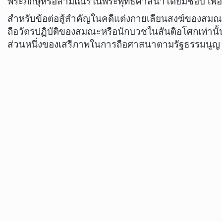
พระภิกษุหรือสามเณรในพระพุทธศาสนาโดยมิชอบ เพื่อให
สำหรับข้อต่อสู้สำคัญในคดีแต่งกายเลียนสงฆ์ของสมณะด
ถือวัตรปฏิบัติของสมณะหรือนักบวชในสันติอโศกเท่านั้
ส่วนหนึ่งของเสรีภาพในการถือศาสนาตามรัฐธรรมนูญ