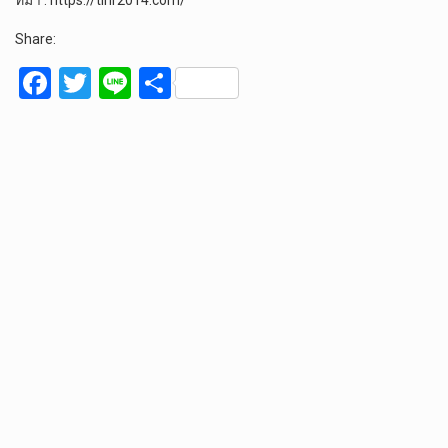
ที่มา : https://tlhr2014.com/
Share:
F
T
Li
S
a
wi
n
h
ce
tt
e
ar
b
er
e
o
o
k