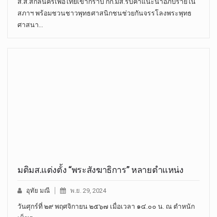
ส.ส.สกลนครเพื่อไทยเข้ากราบ กก.มส.รับคำแนะนำอภิปรายใน
สภาฯ พร้อมชวนชาวพุทธศาสนิกชนช่วยกันจรรโลงพระพุทธ
ศาสนา…
มติมส.แต่งตั้ง “พระสังฆาธิการ” หลายตำแหน่ง
อุทัย มณี
พ.ย. 29, 2024
วันศุกร์ที่ ๒๙ พฤศจิกายน ๒๕๖๗ เมื่อเวลา ๑๔.๐๐ น. ณ ตำหนัก