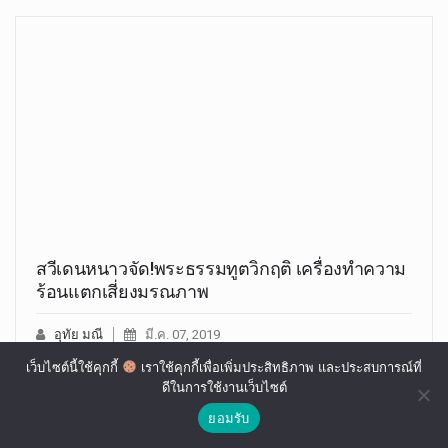
สวีเดนหนาวจัด!พระธรรมทูตวิกฤติ เครื่องทำความ
ร้อนแตกเสี่ยงมรณภาพ
อุทัย มณี
มี.ค. 07, 2019
เมื่อวันที่ 5 มีนาคม 2562 ที่ผ่านมา พระวิเทศปุญญาภรณ์ หรือ
เว็บไซต์นี้ใช้คุกกี้
เราใช้คุกกี้เพื่อเพิ่มประสิทธิภาพ และประสบการณ์ที่
ดีในการใช้งานเว็บไซต์
เจ้าคุณสวีเดน…
ยอมรับ