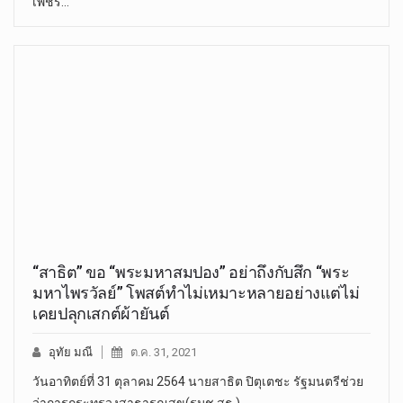
เพ็ชร…
“สาธิต” ขอ “พระมหาสมปอง” อย่าถึงกับสึก “พระ
มหาไพรวัลย์” โพสต์ทำไม่เหมาะหลายอย่างแต่ไม่
เคยปลุกเสกต์ผ้ายันต์
อุทัย มณี
ต.ค. 31, 2021
วันอาทิตย์ที่ 31 ตุลาคม 2564 นายสาธิต ปิตุเตชะ รัฐมนตรีช่วย
ว่าการกระทรวงสาธารณสุข(รมช.สธ.)…