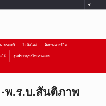
อง-พระเกจิ
ไลฟ์สไตล์
ทิศทางดวงชีวิต
นใต้
ศูนย์ข่าวพุทธไทยต่างแดน
 -พ.ร.บ.สันติภาพ