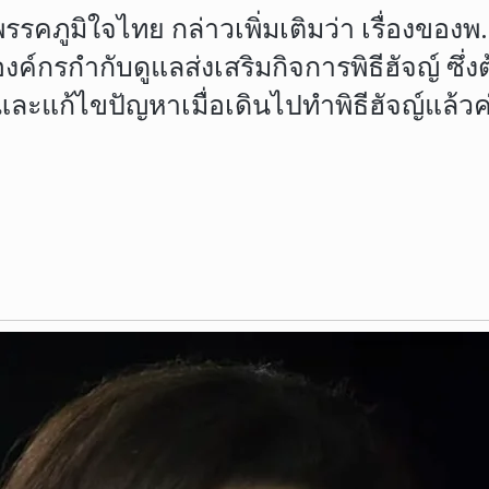
คภูมิใจไทย กล่าวเพิ่มเติมว่า เรื่องของพ.ร
งองค์กรกำกับดูแลส่งเสริมกิจการพิธีฮัจญ์ ซึ่
และแก้ไขปัญหาเมื่อเดินไปทำพิธีฮัจญ์แล้วค่