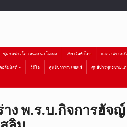
ชุมชนชาวโคก หนอง นา โมเดล
เที่ยววัดทั่วไทย
แวดวงพระเครื่
คอลัมนิสต์
วีดีโอ
ศูนย์ข่าวพระเผยแผ่
ศูนย์ข่าวพุทธชายแด
ร่าง พ.ร.บ.กิจการฮัจญ์
ุสลิม