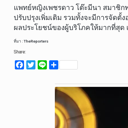
แพทย์หญิงเพชรดาว โต๊ะมีนา สมาชิกพรร
ปรับปรุงเพิ่มเติม รวมทั้งจะมีการจัดตั้
ผลประโยชน์ของผู้บริโภคให้มากที่สุด 
ที่มา : TheReporters
Share:
F
T
Li
S
a
wi
n
h
ce
tt
e
ar
b
er
e
o
o
k