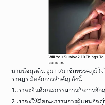
นายนัจมุดดีน อูมา สมาชิกพรรคภูมิใจไท
ราษฎร มีหลักการสำคัญ ดังนี้
1.เราจะยินดีคณะกรรมการกิจการฮัจญ์ ซึ
2.เราจะให้มีคณะกรรมการผู้แทนฮัจญ์ท