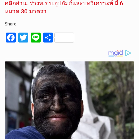
คลิกอ่าน..ร่างพ.ร.บ.อุปถัมภ์และบทวิเคราะห์ มี 6
หมวด 30 มาตรา
Share:
F
T
Li
S
a
wi
n
h
ce
tt
e
ar
b
er
e
o
o
k