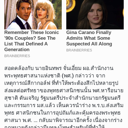
สอดคล้องกับ นายอินทพร จั่นเอี่ยม ผอ.สำนักงาน
พระพุทธศาสนาแห่งชาติ (พศ.) กล่าวว่า จาก
เหตุการณ์สีกากอล์ฟ ที่ทำให้พระต้องสึกไปหลายรูป
ส่งผลต่อศรัทธาของพุทธศาสนิกชนนั้น พศ.หารือนาย
สุชาติ ตันเจริญ รัฐมนตรีประจำสำนักนายกรัฐมนตรี
และกรรมการ มส.แล้ว เห็นควรนำร่าง พ.ร.บ.ส่งเสริม
พุทธ ศาสนิกชนในการอุปถัมภ์และคุ้มครองพระพุทธ
ศาสนา พ.ศ. … กลับมาพิจารณาอีกครั้ง เนื่องจากร่าง
กฎหมายดังกล่าวมีบทลงโทษสำหรับผู้ที่ทำให้