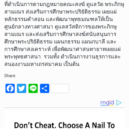
ที่ดำเนินการตามกฎหมายคณะสงฆ์ ดูแลวัด พระภิกษุ
สามเณร ส่งเสริมการศึกษาพระปริยัติธรรม เผยแผ่
หลักธรรมคำสอน และพัฒนาพุทธมณฑลให้เป็น
ศูนย์กลางทางศาสนา ดูแลสวัสดิการของพระภิกษุ
สามเณร และส่งเสริมการศึกษาสงฆ์สนับสนุนการ
ศึกษาพระปริยัติธรรม แผนกธรรม แผนกบาลี และ
การศึกษาสงเคราะห์ เพื่อพัฒนาศาสนทายาทเผยแผ่
พระพุทธศาสนา รวมทั้ง ดำเนินการงานธุรการและ
สนองงานมหาเถรสมาคม เป็นต้น
Share:
F
T
Li
S
a
wi
n
h
ce
tt
e
ar
b
er
e
o