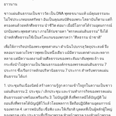
ยาวนาน
ชาวแผ่นดินธรรมเป็นชาววัด เป็น DNA พุทธขนานแท้ แม้คุณธรรมจะ
ไม่ใช่ประเภทอจลศรัทธา อันเป็นคุณสมบัติของพระโสดาบันก็ตาม แต่ก็
ครองตนด้วยหลักศีลธรรม นำชีวิต ต่อมา เมื่อมีโอกาสได้ร่วมอุดมการณ์
ปกป้องพระพุทธศาสนา ภายใต้ร่มชายคา “พรรคแผ่นดินธรรม” จึงได้
นำหลักศีลธรรมใช้เป็นสโลแกนของพรรคว่า “ศีลธรรม นำชาติ”
เพื่อให้ภารกิจปกป้องพระพุทธศาสนา ดำเนินไปบรรลุวัตถุประสงค์ จึง
หลอมรวมดวงใจชาวพุทธเป็นหนึ่งเดียว แม้มีความแตกต่างและหลาก
หลาย แต่มีความงดงามด้วยศีลธรรมของพระสัมมาสัมพุทธเจ้า จน
กระทั่งนำไปสู่ความเป็นวัฒนธรรมองค์กรของพรรคแผ่นดินธรรม 7
ประการ ซึ่งเรียกว่าหลักอปริหานิยธรรม 7 ประการ สำหรับพรรคแผ่น
ดินธรรม ได้แก่
1. ประชุมกันเนืองนิตย์ สร้างความรู้ถูก ความเข้าใจถูกในความเป็นชาว
แผ่นดินธรรม 2. ประชุม / เลิกประชุม และร่วมทำภารกิจของพรรคแผ่น
ดินธรรมอย่างพร้อมเพรียงกัน 3. ไม่บัญญัติ สิ่งที่พรรคมิได้บัญญัติ ไม่
ถอนสิ่งที่พรรคได้บัญญัติไว้แล้วโดยพลการ ยึดถือปฏิบัติตามอุดมการณ์
ของพรรค 4. เคารพนับถือ เชื่อฟัง และให้เกียรติ บุคคลที่เป็นผู้หลักผู้ใหญ่
ของพรรค เช่น ประธานที่ปรึกษาพรรค หัวหน้าพรรค รองหัวหน้าพรรค