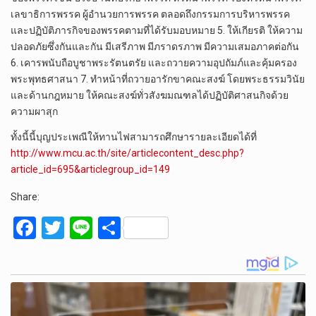
เลขาธิการพรรค ผู้อำนวยการพรรค ตลอดถึงกรรมการบริหารพรรค
และปฏิบัติภารกิจของพรรคตามที่ได้รับมอบหมาย 5. ให้เกียรติ ให้ความ
ปลอดภัยซึ่งกันและกัน มีเสรีภาพ มีภราดรภาพ มีความเสมอภาคต่อกัน
6. เคารพนับถือบูชาพระรัตนตรัย และถวายความอุปถัมภ์และคุ้มครอง
พระพุทธศาสนา 7. ทำหน้าที่ถวายอารักขาคณะสงฆ์ โดยพระธรรมวินัย
และด้านกฎหมาย ให้คณะสงฆ์ทั่วสังฆมณฑลได้ปฏิบัติศาสนกิจด้วย
ความผาสุก
ทั้งนี้นี้บุญประเพณีให้ทานไฟสามารถศึกษารายละเอียดได้ที่
http://www.mcu.ac.th/site/articlecontent_desc.php?
article_id=695&articlegroup_id=149
Share:
F
T
Li
S
a
wi
n
h
ce
tt
e
ar
b
er
e