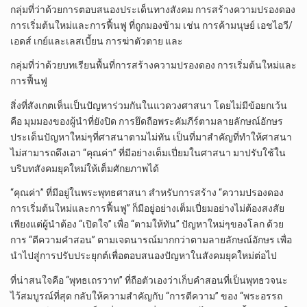
กลุ่มที่ว่าด้วยการตอบสนองประเด็นทางสังคม การสร้างความปรองดอง
การเริ่มต้นใหม่และการฟื้นฟู ที่ถูกมองข้าม เช่น การค้ามนุษย์ เอชไอวี/
เอดส์ เกย์และเลสเบี้ยน การฆ่าตัวตาย และ
กลุ่มที่ว่าด้วยบทเรียนพื้นที่การสร้างความปรองดอง การเริ่มต้นใหม่และ
การฟื้นฟู
สิ่งที่สังเกตเห็นเป็นปัญหาร่วมกันในแวดวงศาสนา โดยไม่มีข้อยกเว้น
คือ มุมมองของผู้นำที่ยังปิด การยึดถือพระคัมภีร์ตามลายลักษณ์อักษร
ประเด็นปัญหาใหม่ๆที่ศาสนาตามไม่ทัน เป็นที่มาสำคัญที่ทำให้ศาสนา
ไม่สามารถดึงเอา “คุณค่า” ที่มีอย่างเต็มเปี่ยมในศาสนา มาปรับใช้ใน
บริบทสังคมยุคใหม่ให้เต็มศักยภาพได้
“คุณค่า” ที่มีอยู่ในพระพุทธศาสนา สำหรับการสร้าง “ความปรองดอง
การเริ่มต้นใหม่และการฟื้นฟู” ก็มีอยู่อย่างเต็มเปี่ยมอย่างไม่ต้องสงสัย
เพียงแต่ผู้นำต้อง “เปิดใจ” เพื่อ “ตามให้ทัน” ปัญหาใหม่ๆของโลก ด้วย
การ “ตีความคำสอน” ตามเจตนารณ์มากกว่าตามลายลักษณ์อักษร เพื่อ
นำไปสู่การปรับประยุกต์เพื่อตอบสนองปัญหาในสังคมยุคใหม่ต่อไป
ที่น่าสนใจคือ “พุทธเถรวาท” ที่ถือตัวเองว่าเก็บคำสอนที่เป็นพุทธวจนะ
ไว้สมบูรณ์ที่สุด กลับให้ความสำคัญกับ “การตีความ” ของ “พระอรรถ