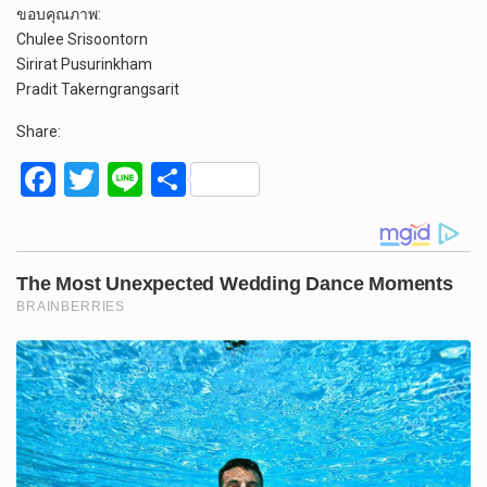
ขอบคุณภาพ:
Chulee Srisoontorn
Sirirat Pusurinkham
Pradit Takerngrangsarit
Share:
F
T
Li
S
a
wi
n
h
ce
tt
e
ar
b
er
e
o
o
k