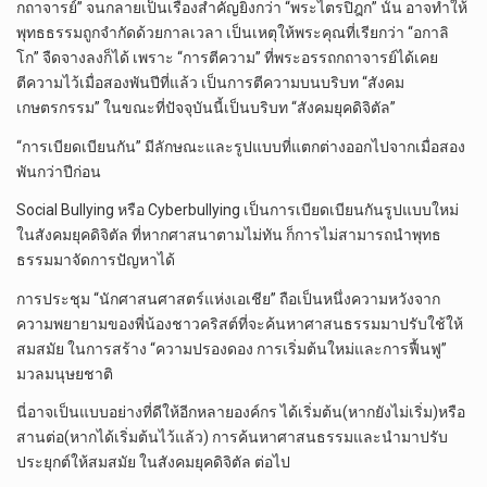
กถาจารย์” จนกลายเป็นเรื่องสำคัญยิ่งกว่า “พระไตรปิฎก” นั้น อาจทำให้
พุทธธรรมถูกจำกัดด้วยกาลเวลา เป็นเหตุให้พระคุณที่เรียกว่า “อกาลิ
โก” จืดจางลงก็ได้ เพราะ “การตีความ” ที่พระอรรถกถาจารย์ได้เคย
ตีความไว้เมื่อสองพันปีที่แล้ว เป็นการตีความบนบริบท “สังคม
เกษตรกรรม” ในขณะที่ปัจจุบันนี้เป็นบริบท “สังคมยุคดิจิตัล”
“การเบียดเบียนกัน” มีลักษณะและรูปแบบที่แตกต่างออกไปจากเมื่อสอง
พันกว่าปีก่อน
Social Bullying หรือ Cyberbullying เป็นการเบียดเบียนกันรูปแบบใหม่
ในสังคมยุคดิจิตัล ที่หากศาสนาตามไม่ทัน ก็การไม่สามารถนำพุทธ
ธรรมมาจัดการปัญหาได้
การประชุม “นักศาสนศาสตร์แห่งเอเชีย” ถือเป็นหนึ่งความหวังจาก
ความพยายามของพี่น้องชาวคริสต์ที่จะค้นหาศาสนธรรมมาปรับใช้ให้
สมสมัย ในการสร้าง “ความปรองดอง การเริ่มต้นใหม่และการฟื้นฟู”
มวลมนุษยชาติ
นี่อาจเป็นแบบอย่างที่ดีให้อีกหลายองค์กร ได้เริ่มต้น(หากยังไม่เริ่ม)หรือ
สานต่อ(หากได้เริ่มต้นไว้แล้ว) การค้นหาศาสนธรรมและนำมาปรับ
ประยุกต์ให้สมสมัย ในสังคมยุคดิจิตัล ต่อไป