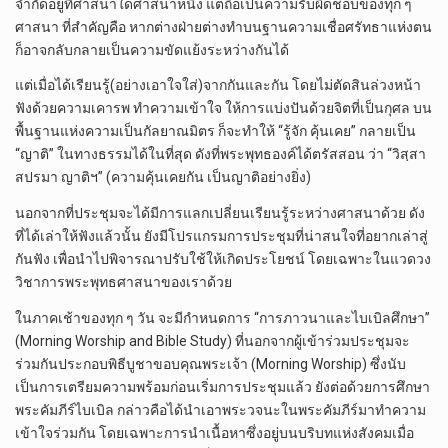
จำกัดอยู่ที่ศาสนาใดศาสนาหนึ่ง แต่ถือเป็นความรับผิดชอบของทุก ๆ
ศาสนา ที่สำคัญคือ หากต่างฝ่ายต่างทำบนฐานความเชื่อศรัทธาแห่งตน
ก็อาจกลับกลายเป็นความขัดแย้งระหว่างกันได้
แต่เมื่อได้เรียนรู้(อย่างเอาใจใส่)จากกันและกัน โดยไม่ตัดสินล่วงหน้า
ฟังด้วยความเคารพ ทำความเข้าใจ ให้การแบ่งปันด้วยจิตที่เป็นกุศล บน
พื้นฐานแห่งความเป็นกัลยาณมิตร ก็จะทำให้ “รู้จัก คุ้นเคย” กลายเป็น
“ญาติ” ในทางธรรมได้ในที่สุด ดังที่พระพุทธองค์ได้ตรัสสอน ว่า “วิสฺสา
สปรมา ญาติฯ” (ความคุ้นเคยกัน เป็นญาติอย่างยิ่ง)
นอกจากที่ประชุมจะได้มีการแลกเปลี่ยนเรียนรู้ระหว่างศาสนาด้วย ดัง
ที่ได้เล่าให้ฟังแล้วนั้น ยังมีโปรแกรมการประชุมที่น่าสนใจที่อยากเล่าสู่
กันฟัง เพื่อนำไปพิจารณาปรับใช้ให้เกิดประโยชน์ โดยเฉพาะในแวดวง
วิชาการพระพุทธศาสนาของเราด้วย
ในภาคเช้าของทุก ๆ วัน จะมีกำหนดการ “การภาวนาและไบเบิลศึกษา”
(Morning Worship and Bible Study) ที่นอกจากผู้เข้าร่วมประชุมจะ
ร่วมกันประกอบพิธีบูชาขอบคุณพระเจ้า (Morning Worship) ซึ่งนับ
เป็นการเตรียมความพร้อมก่อนเริ่มการประชุมแล้ว ยังต่อด้วยการศึกษา
พระคัมภีร์ไบเบิล กล่าวคือได้นำเอาพระวจนะในพระคัมภีร์มาทำความ
เข้าใจร่วมกัน โดยเฉพาะการนำเนื้อหาซึ่งอยู่บนบริบทแห่งสังคมเมื่อ