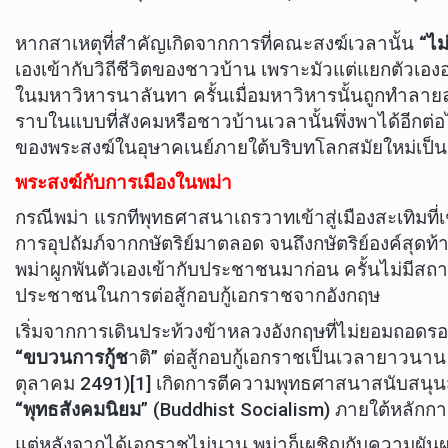
หากสาเหตุที่สำคัญเกิดจากการที่คณะสงฆ์เวลานั้น
“ไม
เองเข้ากับวิถีชีวิตของชาวบ้าน เพราะมัวแต่แยกตัวเอ
ในมหาวิหารนาลันทา ครั้นเมื่อมหาวิหารนั้นถูกทำลายล
ราบในแบบที่สังคมหรือชาวบ้านเวลานั้นพึ่งพาได้อ
ของพระสงฆ์ในอุษาคเนย์ภายใต้บริบทโลกสมัยใหม่เป็น
พระสงฆ์กับการเมืองในพม่า
กรณีพม่า แรกทีพุทธศาสนาเถรวาทเข้าสู่เมืองสะเทิมที่เช
การอุปถัมภ์จากกษัตริย์มาตลอด จนถึงกษัตริย์องค์สุด
พม่าผูกพันตัวเองเข้ากับประชาชนมาก่อน ครั้นไม่มีสถ
ประชาชนในการต่อสู้กอบกู้เอกราชจากอังกฤษ
เริ่มจากการเดินประท้วงข้าหลวงอังกฤษที่ไม่ยอมถอดรอง
“ขบวนการกู้ช
าติ” ต่อสู้กอบกู้เอกราชเป็นเวลายาวนา
ตุลาคม 2491)[1] เกิดการตีความพุทธศาสนาสนับสนุนส
“พุทธสังคมนิยม
” (Buddhist Socialism) ภายใต้หลักกา
แต่หลังจากได้เอกราชไม่นาน พม่าก็เผชิญกับความผ