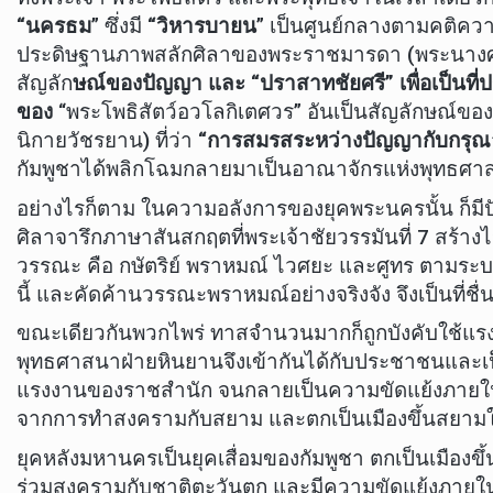
“นครธม
” ซึ่งมี
“วิหารบายน
” เป็นศูนย์กลางตามคติค
ประดิษฐานภาพสลักศิลาของพระราชมารดา (พระนางศร
สัญลัก
ษณ์ของปัญญา และ “ปราสาทชัยศรี” เพื่อเป็นท
ของ
“พระโพธิสัตว์อวโลกิเตศวร” อันเป็นสัญลักษณ์ข
นิกายวัชรยาน) ที่ว่า
“การสมรสระหว่างปัญญากับกรุณาท
กัมพูชาได้พลิกโฉมกลายมาเป็นอาณาจักรแห่งพุทธศา
อย่างไรก็ตาม ในความอลังการของยุคพระนครนั้น ก็มีปั
ศิลาจารึกภาษาสันสกฤตที่พระเจ้าชัยวรรมันที่ 7 สร้างไว
วรรณะ คือ กษัตริย์ พราหมณ์ ไวศยะ และศูทร ตามระ
นี้ และคัดค้านวรรณะพราหมณ์อย่างจริงจัง จึงเป็นที่ช
ขณะเดียวกันพวกไพร่ ทาสจำนวนมากก็ถูกบังคับใช้แร
พุทธศาสนาฝ่ายหินยานจึงเข้ากันได้กับประชาชนและเ
แรงงานของราชสำนัก จนกลายเป็นความขัดแย้งภายในอั
จากการทำสงครามกับสยาม และตกเป็นเมืองขึ้นสยาม
ยุคหลังมหานครเป็นยุคเสื่อมของกัมพูชา ตกเป็นเมืองขึ
ร่วมสงครามกับชาติตะวันตก และมีความขัดแย้งภายใน