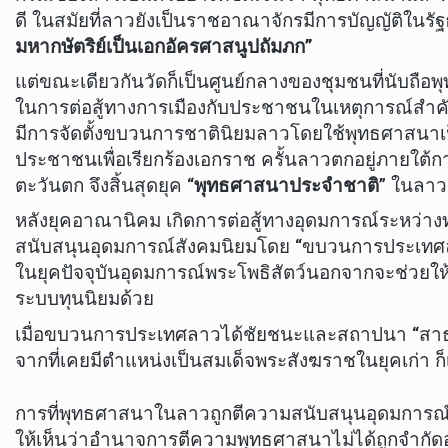
ดี ในสมัยที่ลาวยังเป็นราชอาณาจักรมีการบัญญัติในรั
มหากษัตริย์เป็นเอกอัครศาสนูปถัมภก”
แต่ขณะเดียวกันวัดก็เป็นศูนย์กลางของชุมชนที่นับถือ
ในการต่อสู้ทางการเมืองกับประชาชนในเหตุการณ์สำคัญ
มีการจัดตั้งขบวนการชาตินิยมลาวโดยใช้พุทธศาสนาเ
ประชาชนเพื่อเรียกร้องเอกราช ครั้นลาวตกอยู่ภายใ
ตะวันตก จึงสิ้นสุดยุค “
พุทธศาสนาประจำชาติ
” ในลาว
หลังยุคอาณานิคม เกิดการต่อสู้ทางอุดมการณ์ระหว่า
สนับสนุนอุดมการณ์สังคมนิยมโดย “ขบวนการประเทศลาว” 
ในยุคปัจจุบันอุดมการณ์พระโพธิสัตว์นอกจากจะช่วยให้ม
ระบบทุนนิยมด้วย
เมื่อขบวนการประเทศลาวได้ชัยชนะและสถาปนา “สาธ
จากที่เคยมีตำแหน่งเป็นสมเด็จพระสังฆราชในยุคเก่า ก็
การที่พุทธศาสนาในลาวถูกตีความสนับสนุนอุดมการณ์
ให้เห็นว่าอำนาจการตีความพุทธศาสนาไม่ได้ถูกจำกัดอย