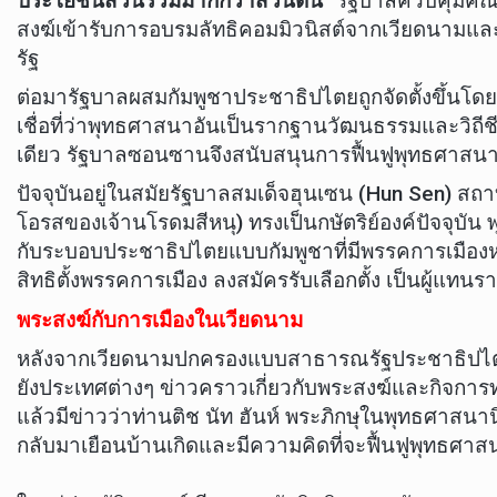
ประโยชน์ส่วนรวมมากกว่าส่วนตน
” รัฐบาลควบคุมคณะ
สงฆ์เข้ารับการอบรมลัทธิคอมมิวนิสต์จากเวียดนาม
รัฐ
ต่อมารัฐบาลผสมกัมพูชาประชาธิปไตยถูกจัดตั้งขึ้นโ
เชื่อที่ว่าพุทธศาสนาอันเป็นรากฐานวัฒนธรรมและวิถีช
เดียว รัฐบาลซอนซานจึงสนับสนุนการฟื้นฟูพุทธศาสนาเ
ปัจจุบันอยู่ในสมัยรัฐบาลสมเด็จฮุนเซน (Hun Sen) สถา
โอรสของเจ้านโรดมสีหนุ) ทรงเป็นกษัตริย์องค์ปัจจุบ
กับระบอบประชาธิปไตยแบบกัมพูชาที่มีพรรคการเมื
สิทธิตั้งพรรคการเมือง ลงสมัครรับเลือกตั้ง เป็นผู้แ
พระสงฆ์กับการเมืองในเวียดนาม
หลังจากเวียดนามปกครองแบบสาธารณรัฐประชาธิปไตย 
ยังประเทศต่างๆ ข่าวคราวเกี่ยวกับพระสงฆ์และกิจการ
แล้วมีข่าวว่าท่านติช นัท ฮันห์ พระภิกษุในพุทธศาสนานิก
กลับมาเยือนบ้านเกิดและมีความคิดที่จะฟื้นฟูพุทธศาส