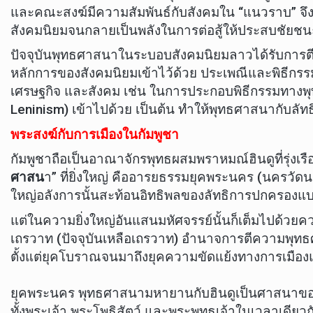
และคณะสงฆ์มีความสัมพันธ์กับสังคมใน “แนวราบ” จ
สังคมนิยมจนกลายเป็นพลังในการต่อสู้ให้ประสบชัยชน
ปัจจุบันพุทธศาสนาในระบอบสังคมนิยมลาวได้รับการตี
หลักการของสังคมนิยมเข้าไว้ด้วย ประเพณีและพิธีกรร
เศรษฐกิจ และสังคม เช่น ในการประกอบพิธีกรรมทางพ
Leninism) เข้าไปด้วย เป็นต้น ทำให้พุทธศาสนากับลัทธิ
พระสงฆ์กับการเมืองในกัมพูชา
กัมพูชาถือเป็นอาณาจักรพุทธผสมพราหมณ์ฮินดูที่รุ่งเรื
ศาสน
า” ที่ยิ่งใหญ่ คืออารยธรรมยุคพระนคร (นครว
ใหญ่อลังการนั้นสะท้อนอิทธิพลของลัทธิการปกครอง
แต่ในความยิ่งใหญ่อันแสนมหัศจรรย์นั้นก็เต็มไปด้วย
เถรวาท (ปัจจุบันเหลือเถรวาท) อำนาจการตีความพุท
ตั้งแต่ยุคโบราณจนมาถึงยุคความขัดแย้งทางการเมืองแ
ยุคพระนคร พุทธศาสนามหายานกับฮินดูเป็นศาสนาของราช
ทั้งพระเจ้า พระโพธิสัตว์ และพระพุทธเจ้าในเวลาเดียวกั