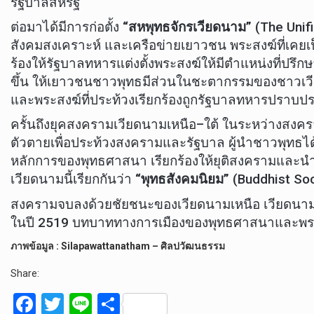
รัฐบาลสหรัฐ
ต่อมาได้มีการก่อตั้ง
“สหพุทธจักรเวียดนาม”
(The Unif
สังคมสงเคราะห์ และเครือข่ายเยาวชน พระสงฆ์ที่เคยเป็
ร้องให้รัฐบาลทหารแต่งตั้งพระสงฆ์ให้มีตำแหน่งที่ปร
ขึ้น ให้เยาวชนชาวพุทธมีส่วนในชะตากรรมของชาวเวียด
และพระสงฆ์ที่ประท้วงเรียกร้องถูกรัฐบาลทหารปราบป
ครั้นถึงยุคสงครามเวียดนามเหนือ–ใต้ ในระหว่างสงค
ตัวตายเพื่อประท้วงสงครามและรัฐบาล ผู้นำชาวพุทธไ
หลักการของพุทธศาสนา เรียกร้องให้ยุติสงครามและนำ
เวียดนามนี้เรียกกันว่า
“พุทธสังคมนิยม”
(Buddhist Soc
สงครามจบลงด้วยชัยชนะของเวียดนามเหนือ เวียดนาม
ในปี 2519 บทบาททางการเมืองของพุทธศาสนาและพระส
ภาพข้อมูล : Silapawattanatham – ศิลปวัฒนธรรม
Share:
F
T
Li
S