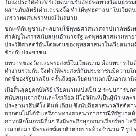
ในแง่ประวัติศาสตร์เวียดนามรับอิทธิพลทางวัฒนธรร
ผสานกับลัทธิเต๋าและขงจื๊อ ทำให้พุทธศาสนาในเวียด
เถรวาทผสมพราหมณ์ในสยาม
ขณะที่กัมพูชาและสยามใช้พุทธศาสนาสถาปนาลัทธิเทว
สำคัญในการสนับสนุนอำนาจรัฐ แต่พุทธศาสนามหายาน
ประวัติศาสตร์อันโดดเด่นของพุทธศาสนาในเวียดนามค
ข้างกับประชาชน
บทบาทของวัดและพระสงฆ์ในเวียดนาม คือบทบาทในด้
ทำงานร่วมกัน จึงทำให้พระสงฆ์กับประชาชนมีความใกล้ช
กดขี่ของรัฐบาลจีน ครั้นถึงยุคเวียดนามตกเป็นอาณาน
เมื่อสิ้นสุดยุคกษัตริย์ เวียดนามแบ่งเป็น 2 ระบบกา
สนับสนุนจากจีนและโซเวียต มีโฮจิมินห์เป็นผู้นำ และ
ประธานาธิบดีโง ดินห์ เดียม ซึ่งนับถือศาสนาคริสต์คาท
พวกตนไม่ได้รับเสรีภาพทางศาสนาจากกรณีที่รัฐบาลห้
คาทอลิกในกรณีอื่นๆ จึงมีพระภิกษุออกมาเรียกร้อง “เส
เวลาต่อมา มีพระสงฆ์เผาตัวตายประท้วงจำนวน 7 รูป