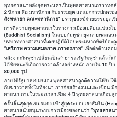
พุทธศาสนาหลังยุคพระนครเป็นพุทธศาสนาเถรวาทคล้
2 นิกาย คือ มหานิกาย กับธรรมยุต แต่แยกการปกครอง
สังฆนายก คณะมหานิกาย
” ประมุขสงฆ์ฝ่ายธรรมยุตเร
การตีความพุทธศาสนาในทางการเมืองเปลี่ยนแปลงไปต
(Buddhist Socialism) ในแบบกัมพูชา ยุคนายพลลอนน
บทบาททางศาสนาที่เคยปฏิบัติโดยพระมหากษัตริย์จะถ
“เสรีภาพ ความเสมอภาค ภราดรภาพ”
เพื่อต่อต้านคอ
หลังจากกัมพูชาเปลี่ยนเป็นสาธารณรัฐกัมพูชาแล้ว ก็
ได้ชัยชนะก็เกิดการกวาดล้างอย่างหนัก ภายใน 10 ปี 
80,000 รูป
ภายใต้รัฐบาลเขมรแดง พุทธศาสนาถูกตีความให้รับใช้กา
กับฆราวาสทั้งในท้องนา การก่อสร้างถนนและเขื่อน 
ศาสนา ภายในระยะเวลาเพียง 4 ปี พุทธศาสนาเกือบสู
ครั้นสิ้นสุดยุคเขมรแดง เข้าสู่ยุคระบอบเฮงสัมริน (
ศาสนาสนับสนุนระบบการเมืองของตนว่า
“พุทธศาสนาส