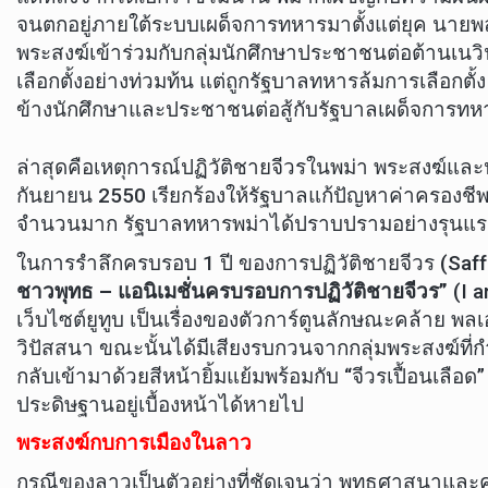
จนตกอยู่ภายใต้ระบบเผด็จการทหารมาตั้งแต่ยุค นายพล เน
พระสงฆ์เข้าร่วมกับกลุ่มนักศึกษาประชาชนต่อต้านเนว
เลือกตั้งอย่างท่วมท้น แต่ถูกรัฐบาลทหารล้มการเลือกตั้
ข้างนักศึกษาและประชาชนต่อสู้กับรัฐบาลเผด็จการทหาร
ล่าสุดคือเหตุการณ์ปฏิวัติชายจีวรในพม่า พระสงฆ์และ
กันยายน 2550 เรียกร้องให้รัฐบาลแก้ปัญหาค่าครองช
จำนวนมาก รัฐบาลทหารพม่าได้ปราบปรามอย่างรุนแรง 
ในการรำลึกครบรอบ 1 ปี ของการปฏิวัติชายจีวร (Saffr
ชาวพุทธ – แอนิเมชั่นครบรอบการปฏิวัติชายจีวร”
(I a
เว็บไซต์ยูทูบ เป็นเรื่องของตัวการ์ตูนลักษณะคล้าย พล
วิปัสสนา ขณะนั้นได้มีเสียงรบกวนจากกลุ่มพระสงฆ์ที่ก
กลับเข้ามาด้วยสีหน้ายิ้มแย้มพร้อมกับ “จีวรเปื้อนเลือด” โ
ประดิษฐานอยู่เบื้องหน้าได้หายไป
พระสงฆ์กบการเมืองในลาว
กรณีของลาวเป็นตัวอย่างที่ชัดเจนว่า พุทธศาสนาและคณ