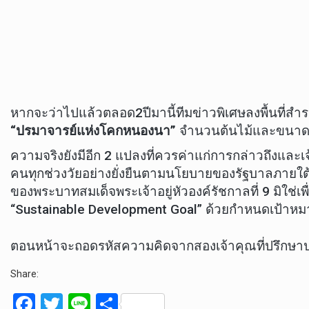
หากจะว่าไปแล้วตลอด2ปีมานี้ทีมข่าวพิเศษลงพื้นท
“ปรมาจารย์แห่งโคกหนองนา”
จำนวนต้นไม้และขนาดแปลง
ความจริงยังมีอีก 2 แปลงที่ควรค่าแก่การกล่าวถึงแ
คนทุกช่วงวัยอย่างยั่งยืนตามนโยบายของรัฐบาลภายใต้ก
ของพระบาทสมเด็จพระเจ้าอยู่หัวองค์รัชกาลที่ 9 มิใช
“Sustainable Development Goal” ด้วยกำหนดเป้าหมายไว
ตอนหน้าจะถอดรหัสความคิดจากสองเจ้าคุณที่ปรึกษาปลั
Share:
F
T
Li
S