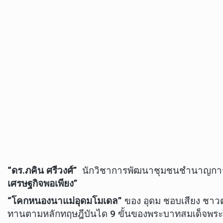
“ดร.ภคิน ศรีวงศ์”
นักวิชาการพัฒนาชุมชนชำนาญการ
เศรษฐกิจพอเพียง”
“โคกหนองนาแม่อุดมโมเดล”
ของ อุดม ชอบเสียง ชาวตำ
ทานตามหลักทฤษฎีบันได 9 ขั้นของพระบาทสมเด็จพระเจ้า