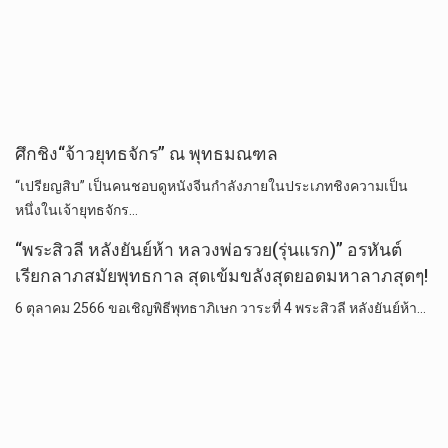
ศึกชิง“จ้าวยุทธจักร” ณ พุทธมณฑล
“เปรียญสิบ” เป็นคนชอบดูหนังจีนกำลังภายในประเภทชิงความเป็น
หนึ่งในเจ้ายุทธจักร…
“พระสิวลี หลังยันย์ห้า หลวงพ่อรวย(รุ่นแรก)” อรหันต์
เรียกลาภสมัยพุทธกาล สุดเข้มขลังสุดยอดมหาลาภสุดๆ!
6 ตุลาคม 2566 ขอเชิญพิธีพุทธาภิเษก วาระที่ 4 พระสิวลี หลังยันย์ห้า…