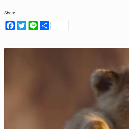
Share:
F
T
Li
S
a
wi
n
h
ce
tt
e
ar
b
er
e
o
o
k