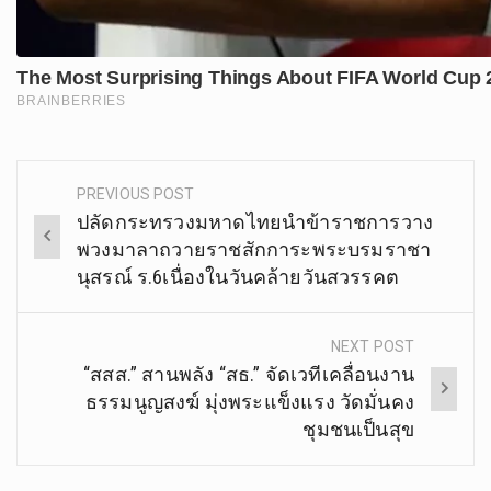
PREVIOUS POST
Post
ปลัดกระทรวงมหาดไทยนำข้าราชการวาง
navigation
พวงมาลาถวายราชสักการะพระบรมราชา
นุสรณ์ ร.6เนื่องในวันคล้ายวันสวรรคต
NEXT POST
“สสส.” สานพลัง “สธ.” จัดเวทีเคลื่อนงาน
ธรรมนูญสงฆ์ มุ่งพระแข็งแรง วัดมั่นคง
ชุมชนเป็นสุข