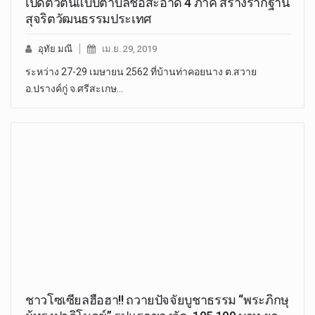
เปิดตัวต้นแบบตำบลช่อสะอาด 4 ภาค สร้างรากฐาน
สุจริตวัฒนธรรมประเทศ
อุทัย มณี
เม.ย. 29, 2019
ระหว่าง 27-29 เมษายน 2562 ที่บ้านท่าคอยนาง ต.สวาย
อ.ปรางค์กู่ จ.ศรีสะเกษ…
ชาวโซเซียลฮือฮา!! ถวายปัจจัยบูชาธรรม “พระภิกษุ