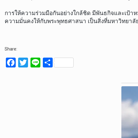
การให้ความร่วมมือกันอย่างใกล้ชิด มีพันธกิจและเป้า
ความมั่นคงให้กับพระพุทธศาสนา เป็นสิ่งที่มหาวิทยาล
Share:
F
T
Li
S
a
wi
n
h
ce
tt
e
ar
b
er
e
o
o
k