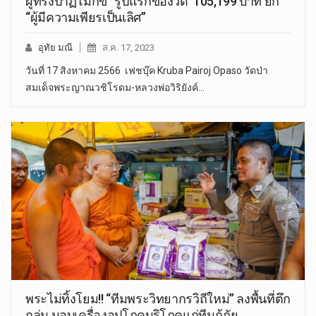
ผู้ทรงปาฏิโมกข์” รูปแรกของวัด 105,199 บาท ยก
“ผู้มีความเพียรเป็นเลิศ”
อุทัย มณี
ส.ค. 17, 2023
วันที่ 17 สิงหาคม 2566 เฟชบุ๊ค Kruba Pairoj Opaso วัดป่า
สมเด็จพระญาณวชิโรดม-หลวงพ่อวิริยังค์…
พระไม่ทิ้งโยม!! “ทีมพระวิทยากรวิถีใหม่” ลงพื้นที่ตึก
ถล่ม มอบเครื่องอุปโภคบริโภคแก่ทีมกู้ภัย