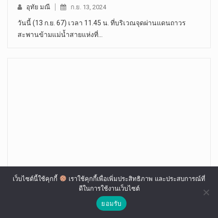
อุทัย มณี
ก.ย. 13, 2024
วันนี้ (13 ก.ย. 67) เวลา 11.45 น. ที่บริเวณจุดผ่านแดนถาวร
สะพานข้ามแม่น้ำสายแห่งที่…
เว็บไซต์นี้ใช้คุกกี้
เราใช้คุกกี้เพื่อเพิ่มประสิทธิภาพ และประสบการณ์ที่
อำเภอศรีสัชนาลัย “ซ่อม-สร้าง” บ้านผู้ยากไร้เฉลิม
ดีในการใช้งานเว็บไซต์
พระเกียรติฯ
ยอมรับ
อุทัย มณี
มิ.ย. 24, 2024